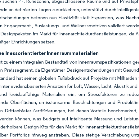
e suchen
. Ruhezonen, abgeschlossene Räume und auf Privatsph
nde an definierten Tagen zurückkehren, unterstützt durch intelligen
entscheidungen betonen nun Elastizität statt Expansion, was Nac
n Engagement-, Auslastungs- und Wellnessmetriken validiert werd
Designpaketen im Markt für Innenarchitekturdienstleistungen, da A
aliger Einrichtungen setzen.
wellnessorientierter Innenraummaterialien
st zu einem integralen Bestandteil von Innenraumspezifikationen ge
ren Preissegment, da Eigentümer Designentscheidungen mit Gesundh
tandard hat seinen globalen Fußabdruck auf Projekte mit Milliarde
nter evidenzbasierten Ansätzen für Luft, Wasser, Licht, Akustik und 
und kreislauffähige Materialien ein, um Stressfaktoren zu red
ende Oberflächen, emissionsarme Beschichtungen und Produktlini
n Drittanbieter-Zertifizierungen, bei denen Vorteile benchmarked
werden können, was Budgets auf intelligente Messung und Leistun
ederholbare Design-Kits für den Markt für Innenarchitekturdienstle
ber Portfolios hinweg anstreben. Diese stetige Verschiebung unte