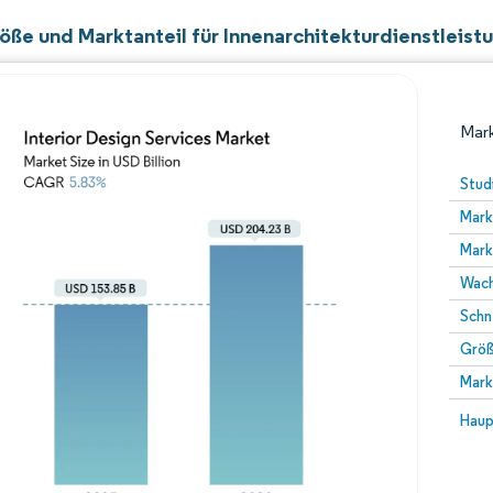
öße und Marktanteil für Innenarchitekturdienstleist
Mark
Stud
Mark
Mark
Wach
Schn
Größ
Bild © Mordor Intelligence. Wiederverwendung erfor
Mark
Bild 
Haup