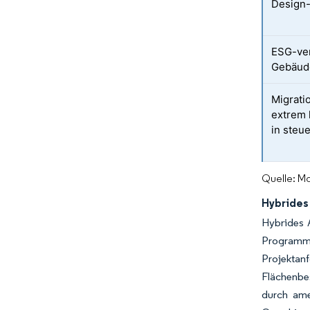
Design-
ESG-ve
Gebäude
Migrati
extrem
in steu
Quelle: Mo
Hybrides
Hybrides 
Programm
Projektan
Flächenbes
durch ame