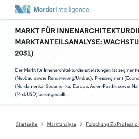
MARKT FÜR INNENARCHITEKTURDIE
ARKTANTEILSANALYSE: WACHSTUM
031)
Der Markt für Innenarchitekturdienstleistungen ist segment
(Neubau sowie Renovierung/Umbau), Preissegment (Econo
(Nordamerika, Südamerika, Europa, Asien-Pazifik sowie Na
(Mrd. USD) bereitgestellt.
Startseite
Marktanalyse
Forschung Zu Professio