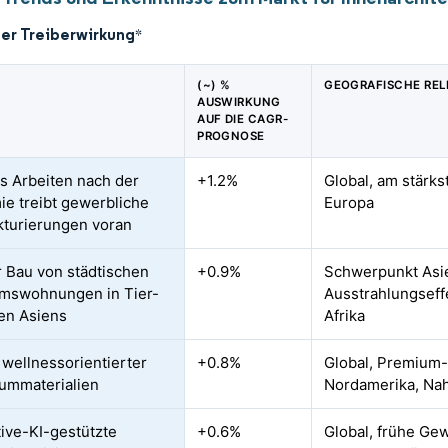
der Treiberwirkung
*
(~) %
GEOGRAFISCHE RE
AUSWIRKUNG
AUF DIE CAGR-
PROGNOSE
s Arbeiten nach der
+1.2%
Global, am stärk
e treibt gewerbliche
Europa
turierungen voran
 Bau von städtischen
+0.9%
Schwerpunkt Asie
mswohnungen in Tier-
Ausstrahlungseff
en Asiens
Afrika
 wellnessorientierter
+0.8%
Global, Premium-
ummaterialien
Nordamerika, Nah
ive-KI-gestützte
+0.6%
Global, frühe Ge