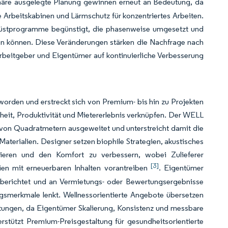
äre ausgelegte Planung gewinnen erneut an Bedeutung, da
te Arbeitskabinen und Lärmschutz für konzentriertes Arbeiten.
hrüstprogramme begünstigt, die phasenweise umgesetzt und
en können. Diese Veränderungen stärken die Nachfrage nach
rbeitgeber und Eigentümer auf kontinuierliche Verbesserung
worden und erstreckt sich von Premium- bis hin zu Projekten
eit, Produktivität und Mietererlebnis verknüpfen. Der WELL
n von Quadratmetern ausgeweitet und unterstreicht damit die
Materialien. Designer setzen biophile Strategien, akustisches
uzieren und den Komfort zu verbessern, wobei Zulieferer
[3]
en mit erneuerbaren Inhalten vorantreiben
. Eigentümer
, berichtet und an Vermietungs- oder Bewertungsergebnisse
gsmerkmale lenkt. Wellnessorientierte Angebote übersetzen
istungen, da Eigentümer Skalierung, Konsistenz und messbare
rstützt Premium-Preisgestaltung für gesundheitsorientierte