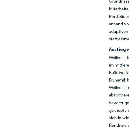
Grundriss
Mitarbeite
Portfolio
anhand vo
adaptiven 
statt einm
Anstieg 
Wellness i
im mittle
Building S
Dynamik hi
Wellness 
absorbier
bevorzuge
geknüpft 
sich in wi
Renditen ü