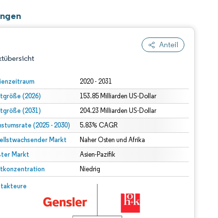
ungen
Anteil
tübersicht
ienzeitraum
2020 - 2031
tgröße (2026)
153.85 Milliarden US-Dollar
tgröße (2031)
204.23 Milliarden US-Dollar
stumsrate (2025 - 2030)
5.83% CAGR
ellstwachsender Markt
Naher Osten und Afrika
ter Markt
dert Namensnennung gemäß CC BY 4.0.
Asien-Pazifik
tkonzentration
Niedrig
© Mordor Intelligence. Wiederverwendung erfordert Namensnennung gemäß CC BY 4.0.
takteure