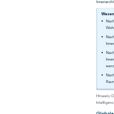
Innenarchi
Wesent
Nach
Wohn
Nac
Inne
Nac
Inne
wer
Nach
Raum
Hinweis: 
Intelligen
Globale