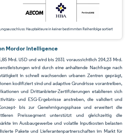
ungsausschluss: Hauptakteure in keiner bestimmten Reihenfolge sortiert
on Mordor Intelligence
3,85 Mrd. USD und wird bis 2031 voraussichtlich 204,23 Mrd.
ienstleistungen wird durch eine anhaltende Nachfrage nach
utätigkeit in schnell wachsenden urbanen Zentren geprägt,
ionen kodifiziert sind und adaptive Grundrisse vorantreiben,
ationen und Drittanbieter-Zertifizierungen etablieren sich
vitäts- und ESG-Ergebnisse anstreben, die validiert und
Konzept- bis zur Genehmigungsphase und erweitert die
ttleren Preissegment unterstützt und gleichzeitig die
ärkte im Ausbaugewerbe und volatile Inputkosten belasten
isierte Pakete und Lieferantenpartnerschaften im Markt für