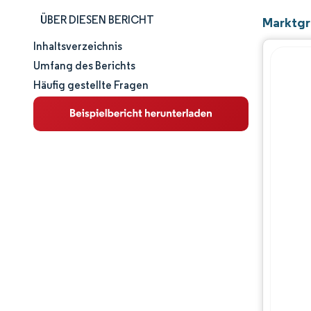
ÜBER DIESEN BERICHT
Marktgr
Inhaltsverzeichnis
Marktgröße und -anteil
Umfang des Berichts
Häufig gestellte Fragen
Marktanalyse
Trends und Einblicke
Segmentanalyse
Geografische Analyse
Wettbewerbslandschaft
Hauptakteure
Branchenentwicklungen