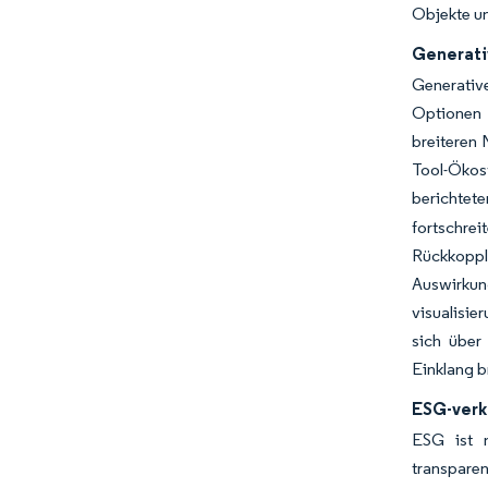
Objekte un
Generati
Generativ
Optionen z
breiteren 
Tool-Ökos
berichtet
fortschre
Rückkopplu
Auswirkun
visualisie
sich über
Einklang b
ESG-verk
ESG ist n
transpare