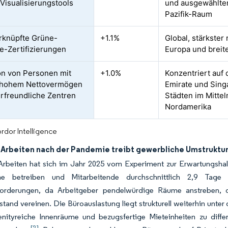
Visualisierungstools
und ausgewählte
Pazifik-Raum
rknüpfte Grüne-
+1.1%
Global, stärkster
-Zertifizierungen
Europa und brei
on von Personen mit
+1.0%
Konzentriert auf 
 hohem Nettovermögen
Emirate und Sing
erfreundliche Zentren
Städten im Mitte
Nordamerika
rdor Intelligence
 Arbeiten nach der Pandemie treibt gewerbliche Umstruktu
Arbeiten hat sich im Jahr 2025 vom Experiment zur Erwartungshal
e betreiben und Mitarbeitende durchschnittlich 2,9 Tage
forderungen, da Arbeitgeber pendelwürdige Räume anstreben, 
tand vereinen. Die Büroauslastung liegt strukturell weiterhin unte
nityreiche Innenräume und bezugsfertige Mieteinheiten zu differ
[2]