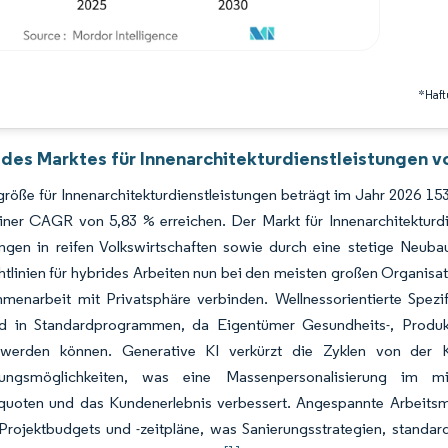
*Haft
 des Marktes für Innenarchitekturdienstleistungen v
röße für Innenarchitekturdienstleistungen beträgt im Jahr 2026 15
iner CAGR von 5,83 % erreichen. Der Markt für Innenarchitekturd
ngen in reifen Volkswirtschaften sowie durch eine stetige Neuba
tlinien für hybrides Arbeiten nun bei den meisten großen Organisat
enarbeit mit Privatsphäre verbinden. Wellnessorientierte Spezifik
 in Standardprogrammen, da Eigentümer Gesundheits-, Produkti
 werden können. Generative KI verkürzt die Zyklen von der 
erungsmöglichkeiten, was eine Massenpersonalisierung im mi
quoten und das Kundenerlebnis verbessert. Angespannte Arbeitsm
Projektbudgets und -zeitpläne, was Sanierungsstrategien, standard