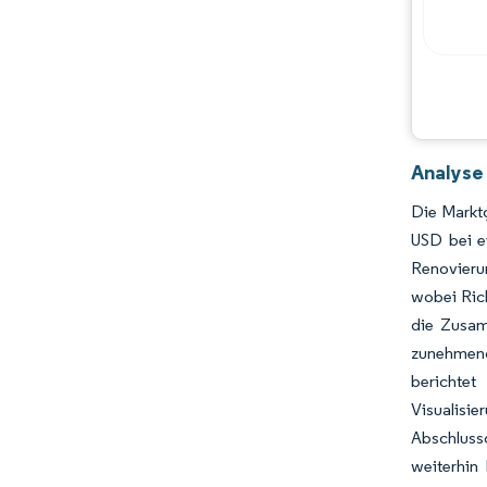
Analyse
Die Marktg
USD bei e
Renovieru
wobei Rich
die Zusamm
zunehmend
berichtet
Visualisi
Abschluss
weiterhin 