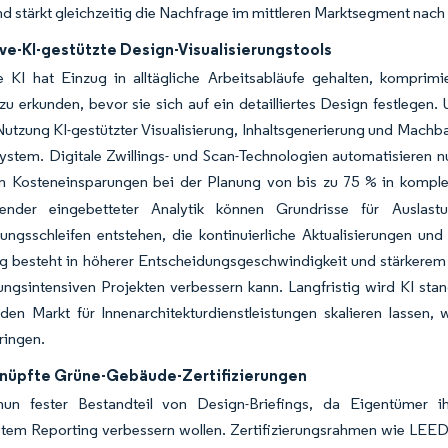
d stärkt gleichzeitig die Nachfrage im mittleren Marktsegment nac
ve-KI-gestützte Design-Visualisierungstools
e KI hat Einzug in alltägliche Arbeitsabläufe gehalten, kompri
u erkunden, bevor sie sich auf ein detailliertes Design festlegen.
Nutzung KI-gestützter Visualisierung, Inhaltsgenerierung und Machba
ystem. Digitale Zwillings- und Scan-Technologien automatisieren 
en Kosteneinsparungen bei der Planung von bis zu 75 % in komp
itender eingebetteter Analytik können Grundrisse für Ausla
ngsschleifen entstehen, die kontinuierliche Aktualisierungen und 
g besteht in höherer Entscheidungsgeschwindigkeit und stärker
rungsintensiven Projekten verbessern kann. Langfristig wird KI stan
 den Markt für Innenarchitekturdienstleistungen skalieren lassen
ringen.
nüpfte Grüne-Gebäude-Zertifizierungen
un fester Bestandteil von Design-Briefings, da Eigentümer ih
ntem Reporting verbessern wollen. Zertifizierungsrahmen wie LEED