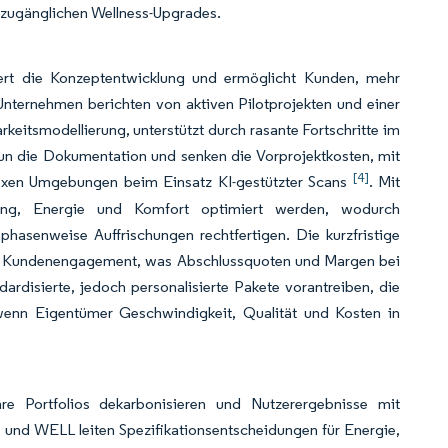
h zugänglichen Wellness-Upgrades.
miert die Konzeptentwicklung und ermöglicht Kunden, mehr
 Unternehmen berichten von aktiven Pilotprojekten und einer
rkeitsmodellierung, unterstützt durch rasante Fortschritte im
nun die Dokumentation und senken die Vorprojektkosten, mit
[4]
lexen Umgebungen beim Einsatz KI-gestützter Scans
. Mit
stung, Energie und Komfort optimiert werden, wodurch
phasenweise Auffrischungen rechtfertigen. Die kurzfristige
em Kundenengagement, was Abschlussquoten und Margen bei
dardisierte, jedoch personalisierte Pakete vorantreiben, die
, wenn Eigentümer Geschwindigkeit, Qualität und Kosten in
re Portfolios dekarbonisieren und Nutzerergebnisse mit
 und WELL leiten Spezifikationsentscheidungen für Energie,