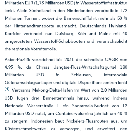
Milliarden EUR (1,73 Milliarden USD) in Wasserstoffinfrastruktur
lenkt. Allein Südholland in den Niederlanden verarbeitete 172
Millionen Tonnen, wobei die Binnenschifffahrt mehr als 50 %
der Hinterlandtransporte ausmacht. Deutschlands HyInland-
Korridor verbindet nun Duisburg, Köln und Mainz mit 40
umgerüsteten Wasserstoff-Schubbooten und veranschaulicht
die regionale Vorreiterrolle.
Asien-Pazifik verzeichnet bis 2031 die schnellste CAGR von
4,93 %, da Chinas Jangtse-Fluss-Wirtschaftsgürtel 180
Milliarden USD in Schleusen, intermodale
Güterumschlagsanlagen und digitale Dispositionszentren lenkt
[4]
. Vietnams Mekong-Delta-Häfen im Wert von 2,8 Milliarden
USD fügen drei Binnenterminals hinzu, während Indiens
Nationale Wasserstraße 1 ein Sagarmala-Budget von 12
Milliarden USD nutzt, um Containervolumina jährlich um 40 %
zu steigern. Indonesien baut Nickelerz-Flussrouten aus, um
Küstenschmelzwerke zu versorgen, und erweitert den