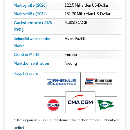
Marktgröße (2026)
122.5 Milliarden US-Dollar
Marktgröße (2031)
151.20 Milliarden US-Dollar
Wachstumsrate (2026 -
4.30% CAGR
2031)
Schnellstwachsender
Asien-Pazifik
Markt
Größter Markt
Europa
Marktkonzentration
Niedrig
Bild © Mordor Intelligence. Wiederverwendung erfordert Namensnennung gem
Hauptakteure
*Haftungsausschluss: Hauptakteure in keiner bestimmten Reihenfolge
sortiert