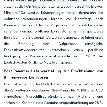
Kanäle widerspiegelt. Indonesiens Exportverbot für Nickelerz
erzwingt die heimische Verhüttung, wobei Flussschiffe Erz von
Minen auf Sulawesi zu Küstenanlagen transportieren; ähnliche
politische Veränderungen fördern die Nachfrage nach
Binnenschiffen in Chile und Argentinien. Automobilhersteller
verlangen nun nachprüfbaren kohlenstoffarmen Transport, was
Betreibern, die Blockchain-Verwahrungsnachweise integrieren,
die Erhebung von Aufpreisen ermöglicht.
Fernlastkraftwagenrouten verzeichnen einen parallelen
Rückgang, da Wasserstraßenabschnitte bis zu 25 % der
Logistikkosten für dichte Metalle einsparen.
Post-Panamax-Hafenvertiefung zur Erschließung von
Binnenwasserkorridoren
Die Ausbaggerung des Norfolk Harbors auf 15 m Tiefgang und
die Verbreiterung des James River-Kanals für 75 Millionen USD
ermöglichen Vierschiffsverbände bis nach Richmond und
senken die Kosten für die Containerumpositionierung um 28 %.