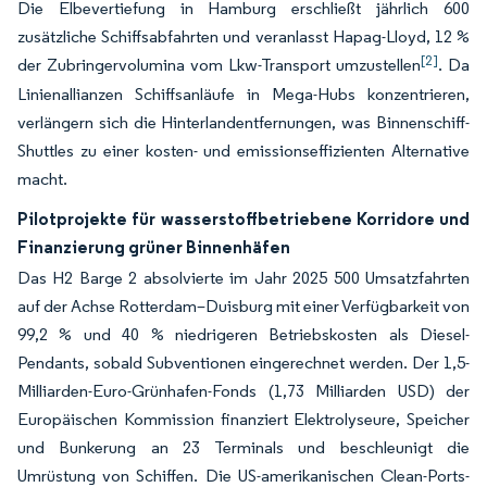
Die Elbevertiefung in Hamburg erschließt jährlich 600
zusätzliche Schiffsabfahrten und veranlasst Hapag-Lloyd, 12 %
[2]
der Zubringervolumina vom Lkw-Transport umzustellen
. Da
Linienallianzen Schiffsanläufe in Mega-Hubs konzentrieren,
verlängern sich die Hinterlandentfernungen, was Binnenschiff-
Shuttles zu einer kosten- und emissionseffizienten Alternative
macht.
Pilotprojekte für wasserstoffbetriebene Korridore und
Finanzierung grüner Binnenhäfen
Das H2 Barge 2 absolvierte im Jahr 2025 500 Umsatzfahrten
auf der Achse Rotterdam–Duisburg mit einer Verfügbarkeit von
99,2 % und 40 % niedrigeren Betriebskosten als Diesel-
Pendants, sobald Subventionen eingerechnet werden. Der 1,5-
Milliarden-Euro-Grünhafen-Fonds (1,73 Milliarden USD) der
Europäischen Kommission finanziert Elektrolyseure, Speicher
und Bunkerung an 23 Terminals und beschleunigt die
Umrüstung von Schiffen. Die US-amerikanischen Clean-Ports-