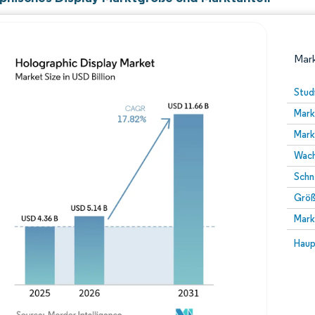
Mark
Stud
Mark
Mark
Wach
Schn
Größ
Bild © Mordor Intelligence. Wiederverwendung erfor
Mark
Bild 
Haup