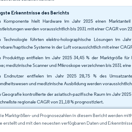
gste Erkenntnisse des Berichts
 Komponente hielt Hardware im Jahr 2025 einen Marktanteil
stleistungen werden voraussichtlich bis 2031 mit einer CAGR von 
 Technologie führten elektro-holographische Lösungen im Jah
hrbare/haptische Systeme in der Luft voraussichtlich mit einer CA
 Produkttyp entfielen im Jahr 2025 34,45 % der Marktgröße für 
ke; medizinische Scanner und Mikroskope verzeichnen bis 2031 ei
 Endnutzer entfielen im Jahr 2025 28,75 % des Umsatzantei
ndheitswesen und medizinische Ausbildung werden voraussichtlic
 Geografie kontrollierte der asiatisch-pazifische Raum im Jahr 202
schnellste regionale CAGR von 21,18 % prognostiziert.
Die Marktgrößen- und Prognosezahlen in diesem Bericht werden mit
ce erstellt und mit den neuesten verfügbaren Daten und Erkenntnissen