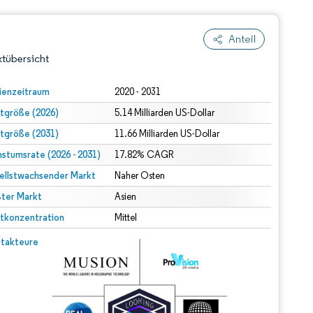
Anteil
tübersicht
ienzeitraum
2020 - 2031
tgröße (2026)
5.14 Milliarden US-Dollar
tgröße (2031)
11.66 Milliarden US-Dollar
stumsrate (2026 - 2031)
17.82% CAGR
ellstwachsender Markt
Naher Osten
ter Markt
dert Namensnennung gemäß CC BY 4.0.
Asien
tkonzentration
Mittel
© Mordor Intelligence. Wiederverwendung erfordert Namensnennung gemäß CC BY 4.0.
takteure