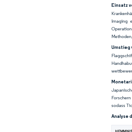
Einsatz 
Krankenhä
Imaging e
Operation
Methoden, 
Umstieg 
Flaggschi
Handhabu
wettbewerb
Monetari
Japanisch
Forschern
sodass Ti
Analyse 
HEMMNI