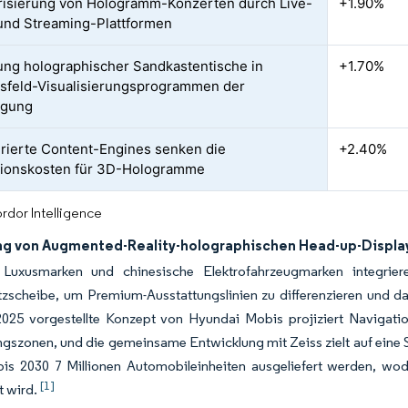
isierung von Hologramm-Konzerten durch Live-
+1.90%
und Streaming-Plattformen
ung holographischer Sandkastentische in
+1.70%
sfeld-Visualisierungsprogrammen der
igung
rierte Content-Engines senken die
+2.40%
tionskosten für 3D-Hologramme
rdor Intelligence
ng von Augmented-Reality-holographischen Head-up-Displ
Luxusmarken und chinesische Elektrofahrzeugmarken integriere
zscheibe, um Premium-Ausstattungslinien zu differenzieren und da
025 vorgestellte Konzept von Hyundai Mobis projiziert Navigatio
gszonen, und die gemeinsame Entwicklung mit Zeiss zielt auf eine 
 bis 2030 7 Millionen Automobileinheiten ausgeliefert werden, w
[1]
t wird.