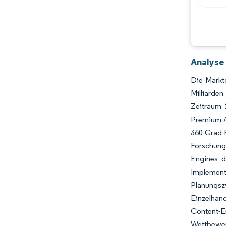
Chancen & Aussichten
Branchenentwicklungen
Analyse
Die Markt
Milliarde
Zeitraum 
Premium-Au
360-Grad
Forschung
Engines d
Implement
Planungsz
Einzelhan
Content-E
Wettbewer