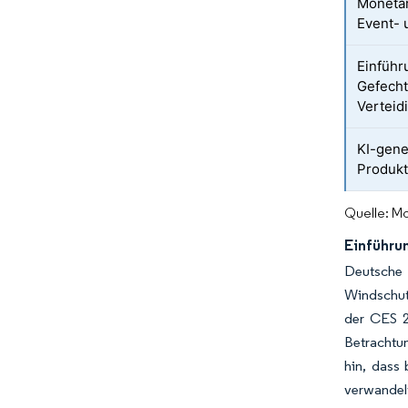
Monetar
Event- 
Einführ
Gefecht
Verteid
KI-gene
Produk
Quelle: Mo
Einführu
Deutsche 
Windschut
der CES 2
Betrachtun
hin, dass
verwandel