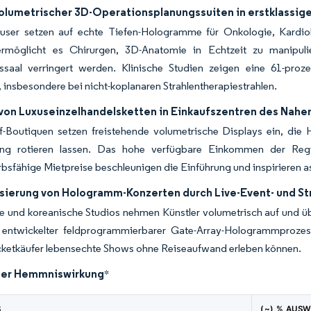
volumetrischer 3D-Operationsplanungssuiten in erstklassig
user setzen auf echte Tiefen-Hologramme für Onkologie, Kar
rmöglicht es Chirurgen, 3D-Anatomie in Echtzeit zu manipuli
ssaal verringert werden. Klinische Studien zeigen eine 61-proz
insbesondere bei nicht-koplanaren Strahlentherapiestrahlen.
von Luxuseinzelhandelsketten in Einkaufszentren des Nahe
ff-Boutiquen setzen freistehende volumetrische Displays ein, d
ng rotieren lassen. Das hohe verfügbare Einkommen der Regi
sfähige Mietpreise beschleunigen die Einführung und inspirieren 
sierung von Hologramm-Konzerten durch Live-Event- und S
e und koreanische Studios nehmen Künstler volumetrisch auf und ü
 entwickelter feldprogrammierbarer Gate-Array-Hologrammproze
cketkäufer lebensechte Shows ohne Reiseaufwand erleben können.
der Hemmniswirkung
*
S
(~) % AUS