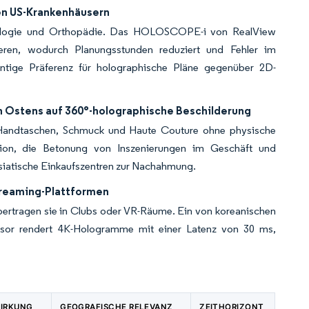
en US-Krankenhäusern
diologie und Orthopädie. Das HOLOSCOPE-i von RealView
eren, wodurch Planungsstunden reduziert und Fehler im
entige Präferenz für holographische Pläne gegenüber 2D-
n Ostens auf 360°-holographische Beschilderung
ie Handtaschen, Schmuck und Haute Couture ohne physische
on, die Betonung von Inszenierungen im Geschäft und
asiatische Einkaufszentren zur Nachahmung.
treaming-Plattformen
bertragen sie in Clubs oder VR-Räume. Ein von koreanischen
ssor rendert 4K-Hologramme mit einer Latenz von 30 ms,
WIRKUNG
GEOGRAFISCHE RELEVANZ
ZEITHORIZONT