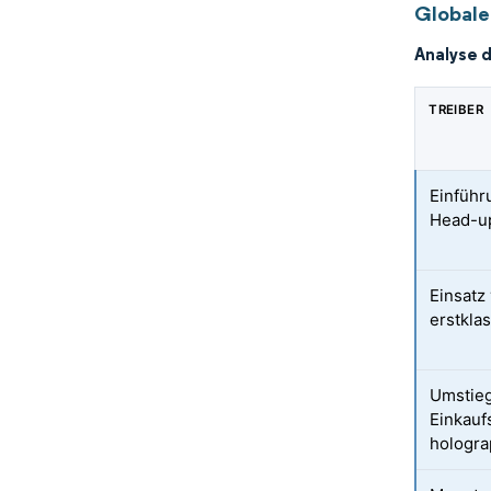
Globale
Analyse 
TREIBER
Einführ
Head-u
Einsatz
erstkla
Umstieg
Einkauf
hologra