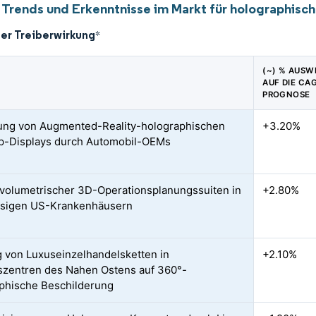
 Trends und Erkenntnisse im Markt für holographisch
der Treiberwirkung
*
(~) % AUSW
AUF DIE CA
PROGNOSE
ung von Augmented-Reality-holographischen
+3.20%
p-Displays durch Automobil-OEMs
 volumetrischer 3D-Operationsplanungssuiten in
+2.80%
ssigen US-Krankenhäusern
 von Luxuseinzelhandelsketten in
+2.10%
szentren des Nahen Ostens auf 360°-
phische Beschilderung