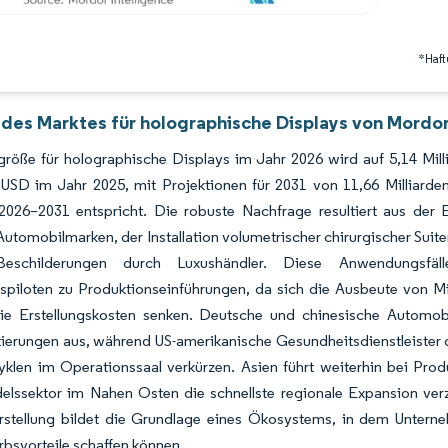
*Haft
 des Marktes für holographische Displays von Mordor
größe für holographische Displays im Jahr 2026 wird auf 5,14 Mi
n USD im Jahr 2025, mit Projektionen für 2031 von 11,66 Milli
2026–2031 entspricht. Die robuste Nachfrage resultiert aus der
tomobilmarken, der Installation volumetrischer chirurgischer Suite
-Beschilderungen durch Luxushändler. Diese Anwendungsfäl
spiloten zu Produktionseinführungen, da sich die Ausbeute von Mi
ie Erstellungskosten senken. Deutsche und chinesische Automobi
ierungen aus, während US-amerikanische Gesundheitsdienstleister 
yklen im Operationssaal verkürzen. Asien führt weiterhin bei Pro
delssektor im Nahen Osten die schnellste regionale Expansion ve
rstellung bildet die Grundlage eines Ökosystems, in dem Untern
bsvorteile schaffen können.