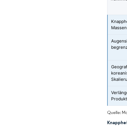
Knapphe
Massenp
Augensi
begrenz
Geograf
koreani
Skalier
Verläng
Produk
Quelle: Mo
Knapphei