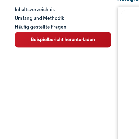
Inhaltsverzeichnis
Marktgröße und -anteil
Umfang und Methodik
Häufig gestellte Fragen
Marktanalyse
Trends und Einblicke
Segmentanalyse
Geografische Analyse
Regulatorisches Umfeld
Wertschöpfungskettenanalyse
Wettbewerbslandschaft
Hauptakteure