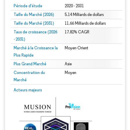
Période d'étude
2020 - 2031
Taille du Marché (2026)
5.14 Milliards de dollars
Taille du Marché (2031)
11.66 Milliards de dollars
Taux de croissance (2026
17.82% CAGR
- 2031)
Marché à la Croissance la
Moyen-Orient
Plus Rapide
Plus Grand Marché
Asie
Concentration du
Moyen
Marché
Image © Mordor Intelligence. La réutilisation nécessite une attribution sous CC 
Acteurs majeurs