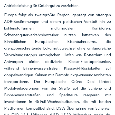
Antriebsleistung für Gefahrgut zu verzichten.
Europa folgt als zweitgrößte Region, geprägt von strengen
ADR-Bestimmungen und einem politischen Vorstoß hin zu
kohlenstoffarmen multimodalen Korridoren.
Schienengüterverkehrsbetreiber nutzen Initiativen des
Einheitlichen Europäischen Eisenbahnraums, die
grenzüberschreitende Lokomotivwechsel ohne umfangreiche
Verwaltungsstopps ermöglichen. Häfen wie Rotterdam und
Antwerpen bieten dedizierte Klasse-7-Isotopenbunker,
während Binnenwasserstraßen Klasse-3-Flüssigkeiten auf
doppelwandigen Kähnen mit Dampfrückgewinnungseinheiten
transportieren. Der Europäische Grüne Deal fördert
Modalverlagerungen von der Straße auf die Schiene und
Binnenwasserstraßen, und Spediteure reagieren mit
Investitionen in 45-Fuß-Wechselaufbauten, die mit beiden
Plattformen kompatibel sind. DSVs Übernahme von Schenker
für EUR 14,3 Milliarden (USD 15,78 Milliarden) stärkt die