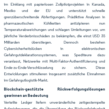
im Einklang mit papierlosen Zollpilotprojekten in Kanada,
Mexiko und der EU und unterstützt schnelle
grenzüberschreitende Abfertigungen. Prädiktive Analysen in
pharmazeutischen Kühlketten antizipieren nun
Temperaturabweichungen und schlagen Umleitungen vor, um
jährliche Verderbnisschäden zu bekämpfen, die einst USD 35
Milliarden überstiegen. Dennoch bestehen
Cybersicherheitslücken in elektronischen
Gefahrgutdeklarationssystemen, was Spediteure dazu
veranlasst, Netzwerke mit Multi-Faktor-Authentifizierung und
Ende-zu-Ende-Verschlüsselung zu sichern. Diese
Entwicklungen stimulieren insgesamt zusätzliche Einnahmen
im Gefahrgutlogistik-Markt.
Blockchain-gestützte Rückverfolgungslösungen
gewinnen an Bedeutung
Verteilte Ledger liefern unveränderliche zeitgestempelte
Aufzeichnungen, die die Überprüfung der Rückverfolgbarkeit