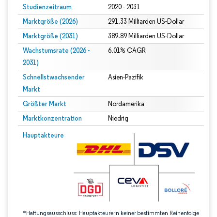
Studienzeitraum
2020 - 2031
Marktgröße (2026)
291.33 Milliarden US-Dollar
Marktgröße (2031)
389.89 Milliarden US-Dollar
Wachstumsrate (2026 -
6.01% CAGR
2031)
Schnellstwachsender
Asien-Pazifik
Markt
Größter Markt
Nordamerika
Marktkonzentration
Niedrig
Bild © Mordor Intelligence. Wiederverwendung erfordert Namensnennung gem
Hauptakteure
*Haftungsausschluss: Hauptakteure in keiner bestimmten Reihenfolge