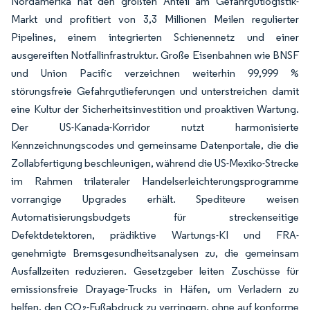
Nordamerika hat den größten Anteil am Gefahrgutlogistik-
Markt und profitiert von 3,3 Millionen Meilen regulierter
Pipelines, einem integrierten Schienennetz und einer
ausgereiften Notfallinfrastruktur. Große Eisenbahnen wie BNSF
und Union Pacific verzeichnen weiterhin 99,999 %
störungsfreie Gefahrgutlieferungen und unterstreichen damit
eine Kultur der Sicherheitsinvestition und proaktiven Wartung.
Der US-Kanada-Korridor nutzt harmonisierte
Kennzeichnungscodes und gemeinsame Datenportale, die die
Zollabfertigung beschleunigen, während die US-Mexiko-Strecke
im Rahmen trilateraler Handelserleichterungsprogramme
vorrangige Upgrades erhält. Spediteure weisen
Automatisierungsbudgets für streckenseitige
Defektdetektoren, prädiktive Wartungs-KI und FRA-
genehmigte Bremsgesundheitsanalysen zu, die gemeinsam
Ausfallzeiten reduzieren. Gesetzgeber leiten Zuschüsse für
emissionsfreie Drayage-Trucks in Häfen, um Verladern zu
helfen, den CO₂-Fußabdruck zu verringern, ohne auf konforme