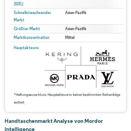
2031)
Schnellstwachsender
Asien-Pazifik
Markt
Größter Markt
Asien-Pazifik
Marktkonzentration
Mittel
Bild © Mordor Intelligence. Wiederverwendung erfordert Namensnennung gem
Hauptakteure
*Haftungsausschluss: Hauptakteure in keiner bestimmten Reihenfolge
sortiert
Handtaschenmarkt Analyse von Mordor
Intelligence