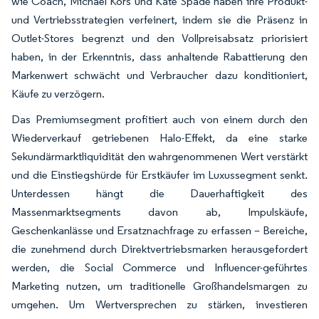
wie Coach, Michael Kors und Kate Spade haben ihre Produkt-
und Vertriebsstrategien verfeinert, indem sie die Präsenz in
Outlet-Stores begrenzt und den Vollpreisabsatz priorisiert
haben, in der Erkenntnis, dass anhaltende Rabattierung den
Markenwert schwächt und Verbraucher dazu konditioniert,
Käufe zu verzögern.
Das Premiumsegment profitiert auch von einem durch den
Wiederverkauf getriebenen Halo-Effekt, da eine starke
Sekundärmarktliquidität den wahrgenommenen Wert verstärkt
und die Einstiegshürde für Erstkäufer im Luxussegment senkt.
Unterdessen hängt die Dauerhaftigkeit des
Massenmarktsegments davon ab, Impulskäufe,
Geschenkanlässe und Ersatznachfrage zu erfassen – Bereiche,
die zunehmend durch Direktvertriebsmarken herausgefordert
werden, die Social Commerce und Influencer-geführtes
Marketing nutzen, um traditionelle Großhandelsmargen zu
umgehen. Um Wertversprechen zu stärken, investieren