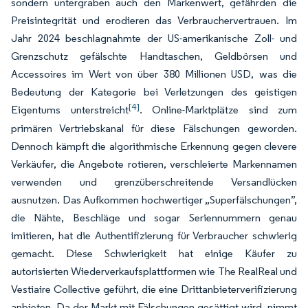
sondern untergraben auch den Markenwert, gefährden die
Preisintegrität und erodieren das Verbrauchervertrauen. Im
Jahr 2024 beschlagnahmte der US-amerikanische Zoll- und
Grenzschutz gefälschte Handtaschen, Geldbörsen und
Accessoires im Wert von über 380 Millionen USD, was die
Bedeutung der Kategorie bei Verletzungen des geistigen
[4]
Eigentums unterstreicht
. Online-Marktplätze sind zum
primären Vertriebskanal für diese Fälschungen geworden.
Dennoch kämpft die algorithmische Erkennung gegen clevere
Verkäufer, die Angebote rotieren, verschleierte Markennamen
verwenden und grenzüberschreitende Versandlücken
ausnutzen. Das Aufkommen hochwertiger „Superfälschungen”,
die Nähte, Beschläge und sogar Seriennummern genau
imitieren, hat die Authentifizierung für Verbraucher schwierig
gemacht. Diese Schwierigkeit hat einige Käufer zu
autorisierten Wiederverkaufsplattformen wie The RealReal und
Vestiaire Collective geführt, die eine Drittanbieterverifizierung
anbieten. Da der Markt mit Fälschungen gesättigt wird, nimmt