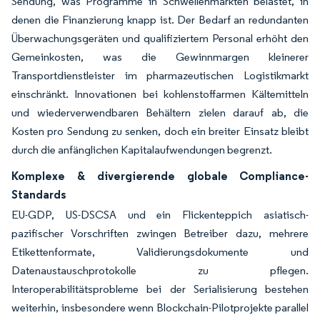
Sendung, was Programme in Schwellenmärkten belastet, in
denen die Finanzierung knapp ist. Der Bedarf an redundanten
Überwachungsgeräten und qualifiziertem Personal erhöht den
Gemeinkosten, was die Gewinnmargen kleinerer
Transportdienstleister im pharmazeutischen Logistikmarkt
einschränkt. Innovationen bei kohlenstoffarmen Kältemitteln
und wiederverwendbaren Behältern zielen darauf ab, die
Kosten pro Sendung zu senken, doch ein breiter Einsatz bleibt
durch die anfänglichen Kapitalaufwendungen begrenzt.
Komplexe & divergierende globale Compliance-
Standards
EU-GDP, US-DSCSA und ein Flickenteppich asiatisch-
pazifischer Vorschriften zwingen Betreiber dazu, mehrere
Etikettenformate, Validierungsdokumente und
Datenaustauschprotokolle zu pflegen.
Interoperabilitätsprobleme bei der Serialisierung bestehen
weiterhin, insbesondere wenn Blockchain-Pilotprojekte parallel