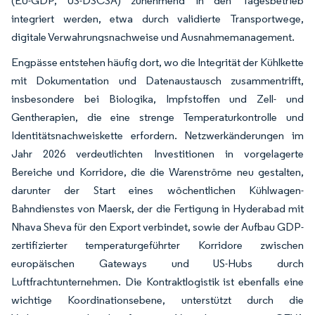
(EU-GDP, US-DSCSA) zunehmend in den Tagesbetrieb
integriert werden, etwa durch validierte Transportwege,
digitale Verwahrungsnachweise und Ausnahmemanagement.
Engpässe entstehen häufig dort, wo die Integrität der Kühlkette
mit Dokumentation und Datenaustausch zusammentrifft,
insbesondere bei Biologika, Impfstoffen und Zell- und
Gentherapien, die eine strenge Temperaturkontrolle und
Identitätsnachweiskette erfordern. Netzwerkänderungen im
Jahr 2026 verdeutlichten Investitionen in vorgelagerte
Bereiche und Korridore, die die Warenströme neu gestalten,
darunter der Start eines wöchentlichen Kühlwagen-
Bahndienstes von Maersk, der die Fertigung in Hyderabad mit
Nhava Sheva für den Export verbindet, sowie der Aufbau GDP-
zertifizierter temperaturgeführter Korridore zwischen
europäischen Gateways und US-Hubs durch
Luftfrachtunternehmen. Die Kontraktlogistik ist ebenfalls eine
wichtige Koordinationsebene, unterstützt durch die