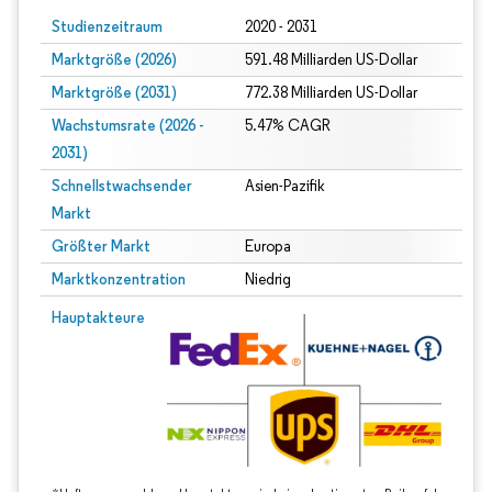
Studienzeitraum
2020 - 2031
Marktgröße (2026)
591.48 Milliarden US-Dollar
Marktgröße (2031)
772.38 Milliarden US-Dollar
Wachstumsrate (2026 -
5.47% CAGR
2031)
Schnellstwachsender
Asien-Pazifik
Markt
Größter Markt
Europa
Marktkonzentration
Niedrig
Bild © Mordor Intelligence. Wiederverwendung erfordert Namensnennung gem
Hauptakteure