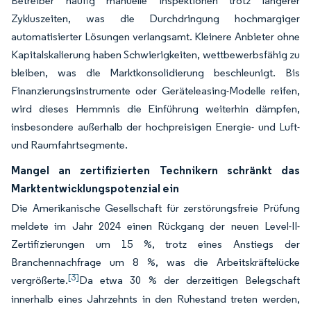
Betreiber häufig manuelle Inspektionen trotz längerer
Zykluszeiten, was die Durchdringung hochmargiger
automatisierter Lösungen verlangsamt. Kleinere Anbieter ohne
Kapitalskalierung haben Schwierigkeiten, wettbewerbsfähig zu
bleiben, was die Marktkonsolidierung beschleunigt. Bis
Finanzierungsinstrumente oder Geräteleasing-Modelle reifen,
wird dieses Hemmnis die Einführung weiterhin dämpfen,
insbesondere außerhalb der hochpreisigen Energie- und Luft-
und Raumfahrtsegmente.
Mangel an zertifizierten Technikern schränkt das
Marktentwicklungspotenzial ein
Die Amerikanische Gesellschaft für zerstörungsfreie Prüfung
meldete im Jahr 2024 einen Rückgang der neuen Level-II-
Zertifizierungen um 15 %, trotz eines Anstiegs der
Branchennachfrage um 8 %, was die Arbeitskräftelücke
[3]
vergrößerte.
Da etwa 30 % der derzeitigen Belegschaft
innerhalb eines Jahrzehnts in den Ruhestand treten werden,