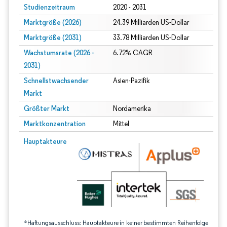
Studienzeitraum
2020 - 2031
Marktgröße (2026)
24.39 Milliarden US-Dollar
Marktgröße (2031)
33.78 Milliarden US-Dollar
Wachstumsrate (2026 -
6.72% CAGR
2031)
Schnellstwachsender
Asien-Pazifik
Markt
Größter Markt
Nordamerika
Marktkonzentration
Mittel
Bild © Mordor Intelligence. Wiederverwendung erfordert Namensnennung gem
Hauptakteure
*Haftungsausschluss: Hauptakteure in keiner bestimmten Reihenfolge