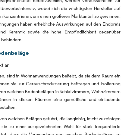
gnkontinuität bereitzustellen, werden voraussichtlich zur
bewerbsintensiv, wobei sich die wichtigsten Hersteller auf
gen konzentrieren, um einen größeren Marktanteil zu gewinnen.
dingungen haben erhebliche Auswirkungen auf den Endpreis
und Keramik sowie die hohe Empfindlichkeit gegenüber
 behindern.
Bodenbeläge
kt an
den, sind in Wohnanwendungen beliebt, da sie dem Raum ein
nnen sie zur Geräuschreduzierung beitragen und Isolierung
ng von weichen Bodenbelägen in Schlafzimmern, Wohnzimmern
nnen in diesen Räumen eine gemütliche und einladende
estalten.
on weichen Belägen geführt, die langlebig, leicht zu reinigen
ie zu einer ausgezeichneten Wahl für stark frequentierte
artet, dass die Verwendung von weichen Bodenbelägen im