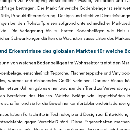
nologien zur Erzeugung verschiedener Muster, Vollfarben und Desi
hfrage beitragen. Der Markt für weiche Bodenbeläge ist sehr wett
 Stile, Produktdifferenzierung, Designs und effektive Dienstleistun
ngen bei den Rohstoffpreisen aufgrund unterschiedlicher Marktbe
ukte. Die Verlagerung hin zu harten Bodenbelägen wie Holz 
tlichen Schwankungen dürften die Wachstumsaussichten des Marktes
und Erkenntnisse des globalen Marktes für weiche 
ung von weichen Bodenbelägen im Wohnsektor treibt den Mar
denbeläge, einschließlich Teppiche, Flächenteppiche und Vinylbö
les, warmes und einladendes Gefühl verleihen. Darüber hinaus kö
n den letzten Jahren gab es einen wachsenden Trend zur Verwendu
en Bereichen des Hauses. Weiche Beläge wie Teppichböden kö
 schaffen und sie für die Bewohner komfortabler und einladender g
naus haben Fortschritte in Technologie und Design zur Entwicklung v
standsfähig gegen Verschleiß sind. Diese Eigenschaften machen s
des Hauses, wie Flure und Familienzimmer. Insgesamt wird erw