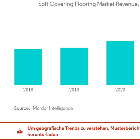
dor Intelligence. Wiederverwendung erfordert Namensnennung gemäß CC BY 4.0.