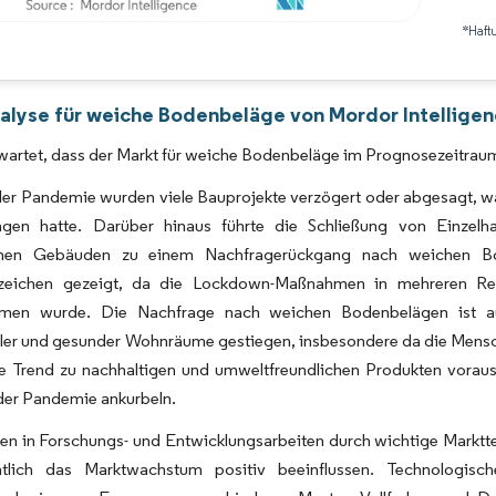
*Haft
Bild © Mordor Intelligence. Wiederverwendung erfordert Namensnennung gemäß 
alyse für weiche Bodenbeläge von Mordor Intellige
wartet, dass der Markt für weiche Bodenbeläge im Prognosezeitrau
er Pandemie wurden viele Bauprojekte verzögert oder abgesagt, w
gen hatte. Darüber hinaus führte die Schließung von Einzelha
chen Gebäuden zu einem Nachfragerückgang nach weichen Bo
szeichen gezeigt, da die Lockdown-Maßnahmen in mehreren Re
men wurde. Die Nachfrage nach weichen Bodenbelägen ist a
ler und gesunder Wohnräume gestiegen, insbesondere da die Mensch
 Trend zu nachhaltigen und umweltfreundlichen Produkten voraus
der Pandemie ankurbeln.
nen in Forschungs- und Entwicklungsarbeiten durch wichtige Marktt
htlich das Marktwachstum positiv beeinflussen. Technologisch