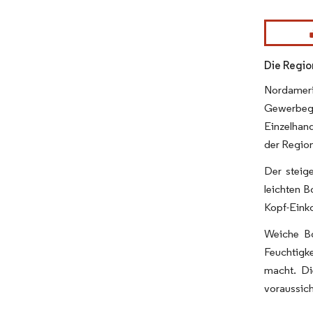
Bild © Mor
Die Regio
Nordamer
Gewerbeg
Einzelhan
der Region
Der steig
leichten 
Kopf-Einko
Weiche Bo
Feuchtigk
macht. Di
voraussic