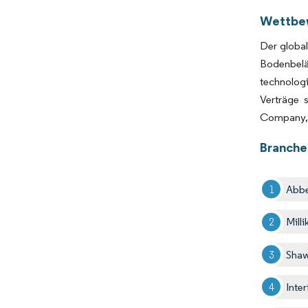
Wettbe
Der global
Bodenbelä
technologi
Verträge 
Company, S
Branche
Abbe
Mill
Shaw
Inter