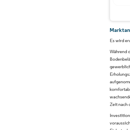
Marktan
Es wird er
Während d
Bodenbelä
gewerbli
Erholung
aufgenom
komfortab
wachsende
Zeit nach 
Investitio
voraussic