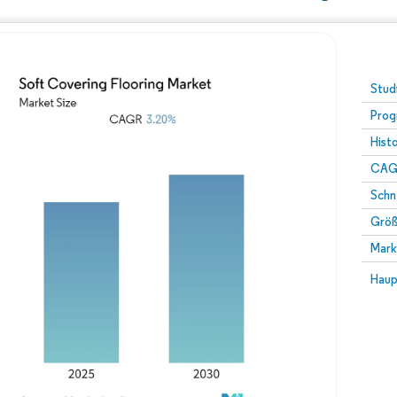
Stud
Prog
Hist
CAG
Schn
Größ
Mark
Haup