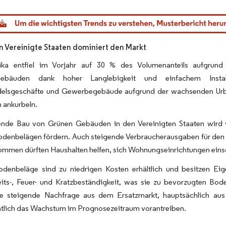
dor Intelligence. Wiederverwendung erfordert Namensnennung gemäß CC BY 4.0.
n Vereinigte Staaten dominiert den Markt
ika entfiel im Vorjahr auf 30 % des Volumenanteils aufgrun
ebäuden dank hoher Langlebigkeit und einfachem Install
delsgeschäfte und Gewerbegebäude aufgrund der wachsenden Urban
 ankurbeln.
ende Bau von Grünen Gebäuden in den Vereinigten Staaten wird v
Bodenbelägen fördern. Auch steigende Verbraucherausgaben für de
mmen dürften Haushalten helfen, sich Wohnungseinrichtungen einsch
denbeläge sind zu niedrigen Kosten erhältlich und besitzen Eig
eits-, Feuer- und Kratzbeständigkeit, was sie zu bevorzugten B
e steigende Nachfrage aus dem Ersatzmarkt, hauptsächlich au
htlich das Wachstum im Prognosezeitraum vorantreiben.