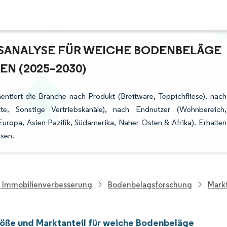
ANALYSE FÜR WEICHE BODENBELÄGE –
 (2025–2030)
tiert die Branche nach Produkt (Breitware, Teppichfliese), nach
kte, Sonstige Vertriebskanäle), nach Endnutzer (Wohnbereich,
ropa, Asien-Pazifik, Südamerika, Naher Osten & Afrika). Erhalten
osen.
d Immobilienverbesserung
Bodenbelagsforschung
Mark
öße und Marktanteil für weiche Bodenbeläge