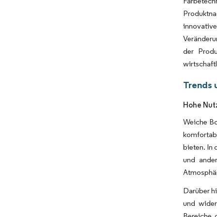
Färbetech
Produktnac
innovative
Veränderu
der Prod
wirtschaf
Trends 
Hohe Nutz
Weiche Bo
komfortab
bieten. I
und ander
Atmosphäre
Darüber hi
und wider
Bereiche 