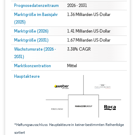
Prognosedatenzeitraum
2026 - 2031
Marktgröße im Basisjahr
1.36 Milliarden US-Dollar
(2025)
Marktgröße (2026)
1.41 Milliarden US-Dollar
Marktgröße (2031)
1.67 Milliarden US-Dollar
Wachstumsrate (2026 -
3.38% CAGR
2031)
Marktkonzentration
Mittel
Bild © Mordor Intelligence. Wiederverwendung erfordert Namensnennung gem
Hauptakteure
*Haftungsausschluss: Hauptakteure in keiner bestimmten Reihenfolge
sortiert