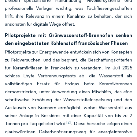
bleiben spezialisierte Handhabung, Nivelliersysteme und
professionelle Verleger wichtig, was Fachfliesengeschäften
hilft, ihre Relevanz in einem Kanalmix zu behalten, der sich
ansonsten für digitale Wege öffnet.
Pilotprojekte mit Grünwasserstoff-Brennöfen senken
den eingebetteten Kohlenstoff französischer Fliesen
Pilotprojekte zur Energiewende entwickeln sich von Konzepten
zu Feldversuchen, und das beginnt, die Beschaffungskriterien
für Keramikfliesen in Frankreich zu verändern. Im Juli 2025
schloss Lhyfe Verbrennungstests ab, die Wasserstoff als
vollständigen Ersatz für Erdgas beim Keramikbrennen
demonstrierten, unter Verwendung eines Mischkits, das eine
schrittweise Erhöhung der Wasserstoffeinspeisung und den
Austausch von Brennern ermöglicht, wobei Wasserstoff aus
seiner Anlage in Bessières mit einer Kapazität von bis zu 2
[2]
Tonnen pro Tag geliefert wird
. Diese Versuche zeigen einen
glaubwürdigen Dekarbonisierungsweg für energieintensive