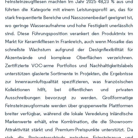
Feinsteinzeugfliesen machten im Jahr 2025 48,23 % aus und
führten die Kategorie mit einem Leistungsprofil an, das für
stark frequentierte Bereiche und Nasszonenbedarf geeignet ist,
wo geringe Wasseraufnahme und hohe Festigkeit unerlässlich
sind. Diese Führungsposition verankert den Produktmix im
Markt für Keramikfliesen in Frankreich, auch wenn Mosaike das
schnellste Wachstum aufgrund der Designflexibilität für
Akzentwände und komplexe Oberflächen verzeichnen.
Zertifizierte VOC-arme Portfolios und Nachhaltigkeitslabels
unterstützen glasierte Sortimente in Projekten, die Ergebnisse
zur Innenraumluftqualität spezifizieren, was französischen
Kollektionen hilft, bei öffentlichen und privaten
Ausschreibungen bevorzugt zu werden. Großformatige
Feinsteinzeugformate werden über gruppenweite Plattformen
breiter verfügbar, während die lokale Veredelung inländische
Markenwerte erhält, eine Kombination, die die Showroom-
Attraktivität stärkt und Premium-Preispunkte unterstützt. Da
sich die Preisunterschiede zwischen Feinsteinzeug und