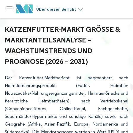
Über diesen Bericht
KATZENFUTTER-MARKT GRÖSSE & M
ARKTANTEILSANALYSE – W
ACHSTUMSTRENDS UND P
ROGNOSE (2026 – 2031)
Der Katzenfutter-Marktbericht ist segmentiert nach
Heimtiernahrungsprodukt (Futter, Heimtier-
Nutrazeutika/Nahrungsergänzungsmittel, Heimtier-Snacks und
tierärztliche Heimtierdiäten), nach Vertriebskanal
(Convenience-Stores, Online-Kanal, Fachgeschäfte,
Supermärkte/Hypermärkte und sonstige Kanäle) sowie nach
Geografie (Afrika, Asien-Pazifik, Europa, Nordamerika und
Südamerika). Die Marktprognosen werden in Wert (USD) und