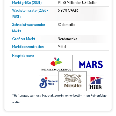
Marktgröße (2031)
92.78 Milliarden US-Dollar
Wachstumsrate (2026 -
6.96% CAGR
2031)
Schnellstwachsender
Südamerika
Markt
Größter Markt
Nordamerika
Marktkonzentration
Mittel
Bild © Mordor Intelligence. Wiederverwendung erfordert Namensnennung gem
Hauptakteure
*Haftungsausschluss: Hauptakteure in keiner bestimmten Reihenfolge
sortiert