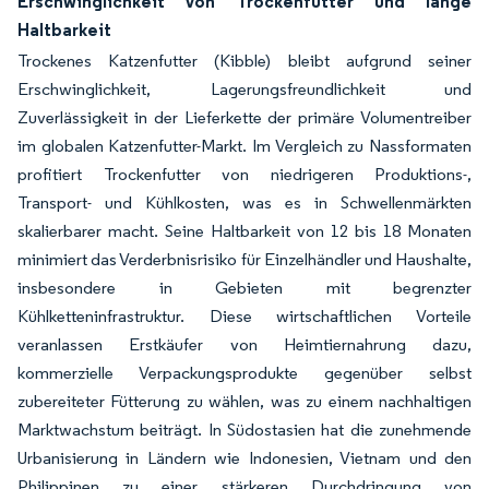
Erschwinglichkeit von Trockenfutter und lange
Haltbarkeit
Trockenes Katzenfutter (Kibble) bleibt aufgrund seiner
Erschwinglichkeit, Lagerungsfreundlichkeit und
Zuverlässigkeit in der Lieferkette der primäre Volumentreiber
im globalen Katzenfutter-Markt. Im Vergleich zu Nassformaten
profitiert Trockenfutter von niedrigeren Produktions-,
Transport- und Kühlkosten, was es in Schwellenmärkten
skalierbarer macht. Seine Haltbarkeit von 12 bis 18 Monaten
minimiert das Verderbnisrisiko für Einzelhändler und Haushalte,
insbesondere in Gebieten mit begrenzter
Kühlketteninfrastruktur. Diese wirtschaftlichen Vorteile
veranlassen Erstkäufer von Heimtiernahrung dazu,
kommerzielle Verpackungsprodukte gegenüber selbst
zubereiteter Fütterung zu wählen, was zu einem nachhaltigen
Marktwachstum beiträgt. In Südostasien hat die zunehmende
Urbanisierung in Ländern wie Indonesien, Vietnam und den
Philippinen zu einer stärkeren Durchdringung von