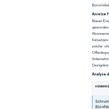
Büromöbel
Anreize 
Blauer-E
geworden.
Abonnemen
freisetzen
solche oh
Offenlegu
Unternehm
Designkre
Analyse 
HEMMNI
Schrum
Büroflä