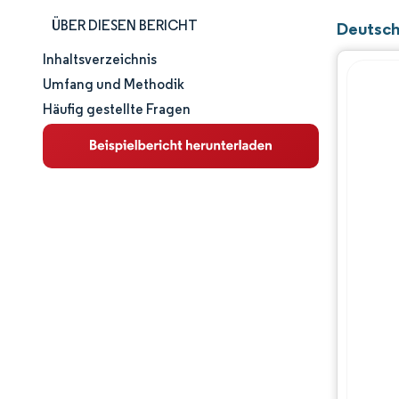
ÜBER DIESEN BERICHT
Deutsch
Inhaltsverzeichnis
Marktgröße und -anteil
Umfang und Methodik
Häufig gestellte Fragen
Marktanalyse
Trends und Einblicke
Segmentanalyse
Geografische Analyse
Regulatorisches Umfeld
Wertschöpfungskettenanalyse
Wettbewerbslandschaft