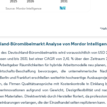
*Haft
land-Büromöbelmarkt Analyse von Mordor Intellige
 des Deutschland-Büromöbelmarkts wird voraussichtlich von USD 2,
sen und bis 2031 bei einer CAGR von 2,41 % über den Zeitraum 2
 Arbeitgeber Räumlichkeiten für hybride Arbeitsmodelle neu planen, 
wirtschafts-Beschaffung bevorzugen, die unternehmerische Nachha
Berlin und Frankfurt erschließen weiterhin hochwertige Ausbaupro
n, da Firmen Qualitätsansprüche mit Kostenkontrolle in Einklang 
erinnovationen aufgrund von Gewicht, Designflexibilität und 
len Materialien. Direktvertrieb durch Hersteller floriert, da professio
einbarungen verlangen, die der Einzelhandel selten replizieren kann.