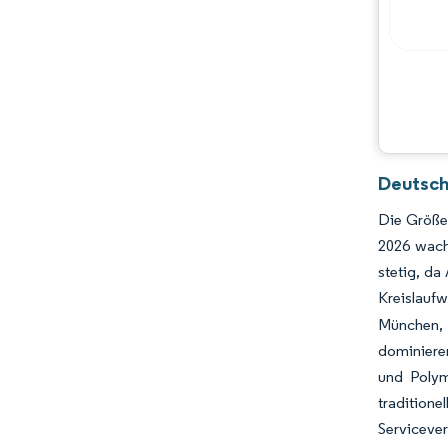
Hauptakteure
Chancen & Aussichten
Branchenentwicklungen
Deutsch
Die Größe
2026 wach
stetig, da
Kreislauf
München, 
dominiere
und Polym
traditionel
Servicever