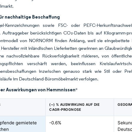
markt.
für nachhaltige Beschaffung
ngel-Kennzeichnungen sowie FSC- oder PEFC-Herkunftsnachwei
 Auftraggeber berücksichtigen CO₂-Daten bis auf Kilogramm-pro-
tmodell von NORNORM finden Anklang, weil sie eingebettete Em
. Hersteller mit inländischen Lieferketten gewinnen an Glaubwürdig
ne nachvollziehbare Rückverfolgbarkeit riskieren, von öffentl
ngspflichten verschärft werden, beeinflussen Kreislaufwirts
ensbeschaffungen inzwischen genauso stark wie Stil oder Pre
isläufe im Deutschland-Büromöbelmarkt verfolgen.
der Auswirkungen von Hemmnissen
*
S
(~) % AUSWIRKUNG AUF DIE
GEOGRA
CAGR-PROGNOSE
pfende gemietete
-0.6%
Sekund
chen
Deutsc