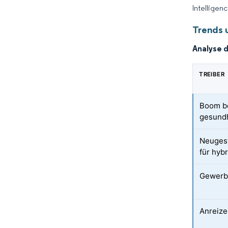
Intelligen
Trends 
Analyse 
TREIBER
Boom b
gesundh
Neugest
für hyb
Gewerbe
Anreize