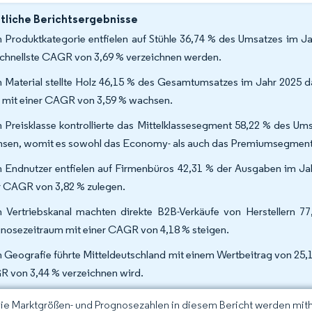
liche Berichtsergebnisse
 Produktkategorie entfielen auf Stühle 36,74 % des Umsatzes im 
schnellste CAGR von 3,69 % verzeichnen werden.
 Material stellte Holz 46,15 % des Gesamtumsatzes im Jahr 2025 da
 mit einer CAGR von 3,59 % wachsen.
 Preisklasse kontrollierte das Mittelklassesegment 58,22 % des U
sen, womit es sowohl das Economy- als auch das Premiumsegment ü
 Endnutzer entfielen auf Firmenbüros 42,31 % der Ausgaben im Jahr
r CAGR von 3,82 % zulegen.
 Vertriebskanal machten direkte B2B-Verkäufe von Herstellern 
nosezeitraum mit einer CAGR von 4,18 % steigen.
 Geografie führte Mitteldeutschland mit einem Wertbeitrag von 25,
 von 3,44 % verzeichnen wird.
Die Marktgrößen- und Prognosezahlen in diesem Bericht werden mit