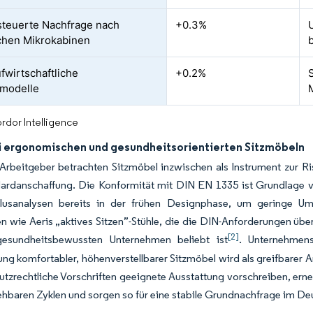
teuerte Nachfrage nach
+0.3%
chen Mikrokabinen
ufwirtschaftliche
+0.2%
gmodelle
rdor Intelligence
 ergonomischen und gesundheitsorientierten Sitzmöbeln
Arbeitgeber betrachten Sitzmöbel inzwischen als Instrument zur R
dardanschaffung. Die Konformität mit DIN EN 1335 ist Grundlage v
lusanalysen bereits in der frühen Designphase, um geringe U
n wie Aeris „aktives Sitzen”-Stühle, die die DIN-Anforderungen üb
[2]
esundheitsbewussten Unternehmen beliebt ist
. Unternehmens
lung komfortabler, höhenverstellbarer Sitzmöbel wird als greifbarer 
utzrechtliche Vorschriften geeignete Ausstattung vorschreiben, er
ehbaren Zyklen und sorgen so für eine stabile Grundnachfrage im 