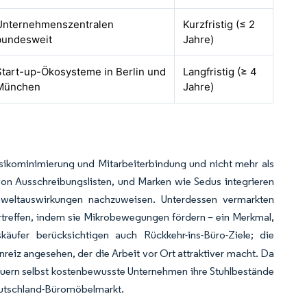
Unternehmenszentralen
Kurzfristig (≤ 2
bundesweit
Jahre)
Start-up-Ökosysteme in Berlin und
Langfristig (≥ 4
München
Jahre)
isikominimierung und Mitarbeiterbindung und nicht mehr als
on Ausschreibungslisten, und Marken wie Sedus integrieren
mweltauswirkungen nachzuweisen. Unterdessen vermarkten
ertreffen, indem sie Mikrobewegungen fördern – ein Merkmal,
käufer berücksichtigen auch Rückkehr-ins-Büro-Ziele; die
Anreiz angesehen, der die Arbeit vor Ort attraktiver macht. Da
neuern selbst kostenbewusste Unternehmen ihre Stuhlbestände
Deutschland-Büromöbelmarkt.