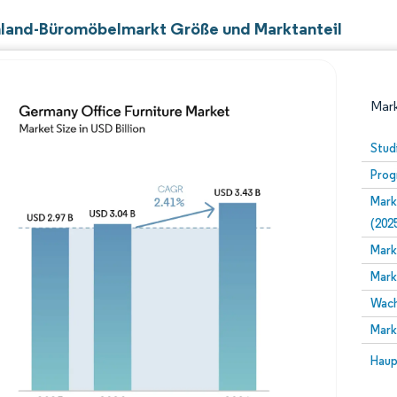
land-Büromöbelmarkt Größe und Marktanteil
Mark
Stud
Prog
Mark
(202
Mark
Mark
Bild © Mordor Intelligence. Wiederverwendung erfor
Wach
Mark
Bild 
Haup