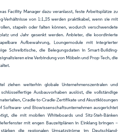
s Facility Manager dazu veranlasst, feste Arbeitsplätze zu
g-Verhältnisse von 1:1,25 werden praktikabel, wenn sie mit
ollen, stapeln oder falten können, wodurch verschwendete
latz und Jahr gesenkt werden. Anbieter, die koordinierte
stapelbare Aufbewahrung, Loungemodule mit integrierter
ge Schreibtische, die Belegungsdaten in Smart-Building-
signalisieren eine Verbindung von Möbeln und Prop-Tech, die
ltet.
tel ziehen weiterhin globale Unternehmenszentralen und
schlüsselfertige Ausbauvorhaben auslöst, die vollständige
aterialien, Cradle-to-Cradle-Zertifikate und Akustiklösungen
uf Software- und Biowissenschaftsunternehmen ausgerichtet
tigt, die mit mobilen Whiteboards und Sitz-Steh-Bänken
Lieferfenster mit engen Bauzeitplänen in Einklang bringen –
 stärken die regionalen Umsatzströme im Deutschland-