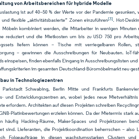
ltung von Arbeitsbereichen für hybride Modelle
slastung ist auf 40–50 % der Werte vor der Pandemie gesunken, wa
[3]
 und flexible „aktivitätsbasierte” Zonen einzuführen
. Hot-Deskin
 Möbeln kombiniert werden, die Mitarbeiter in wenigen Minuten r
he reduziert und die Mietkosten um bis zu USD 750 pro Arbeitsp
ngssets liefern können – Tische mit verriegelbaren Rollen, 
orgung – gewinnen die Ausschreibungen für Neubauten. IoT-fähi
 einspeisen, finden ebenfalls Eingang in Ausschreibungslisten und 
ffungskriterien im gesamten Deutschland-Büromöbelmarkt neu gesta
au in Technologiezentren
Parkstadt Schwabing, Berlin Mitte und Frankfurts Bankenvier
s- und Entwicklungszentren an, wobei jedes neue Mietverhältnis 
e erfordern. Architekten auf diesen Projekten schreiben Recyclingm
DGNB-Platinbewertungen erzielen können. Da der Mietermix stark a
en häufig Hacking-Räume, Maker-Spaces und Projektzonen benö
et sind. Lieferanten, die Projektkoordination beherrschen – also 
sich Folgeaufträge in diesen wachstumsstarken Clustern und