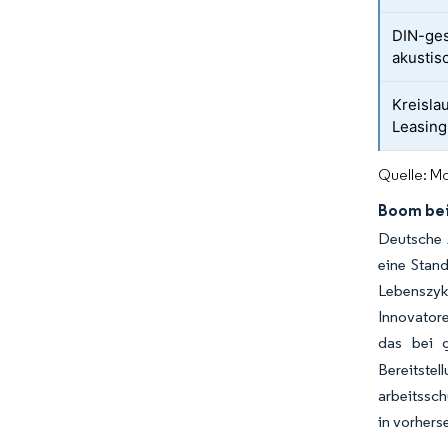
DIN-ges
akustis
Kreisla
Leasin
Quelle: Mo
Boom bei
Deutsche 
eine Stan
Lebenszyk
Innovatore
das bei g
Bereitstel
arbeitssch
in vorhers