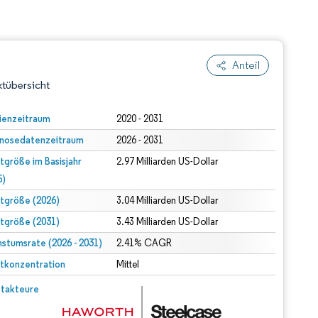
Anteil
tübersicht
ienzeitraum
2020 - 2031
nosedatenzeitraum
2026 - 2031
tgröße im Basisjahr
2.97 Milliarden US-Dollar
5)
tgröße (2026)
3.04 Milliarden US-Dollar
tgröße (2031)
3.43 Milliarden US-Dollar
dert Namensnennung gemäß CC BY 4.0.
stumsrate (2026 - 2031)
2.41% CAGR
tkonzentration
Mittel
© Mordor Intelligence. Wiederverwendung erfordert Namensnennung gemäß CC BY 4.0.
takteure