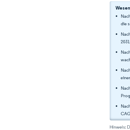
Wesent
Nach
die 
Nach
2031
Nach
wach
Nach
eine
Nach
Prog
Nach
CAGR
Hinweis: 