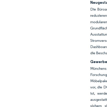
Neugesta
Die Büroau
reduzieren
modularen
Grundfläc
Ausstattu
Stromvers
Dashboards
die Bescha
Gewerbeb
Münchens 
Forschung
Möbelpaket
vor, die 
ist, werd
ausgestatt
sichern 