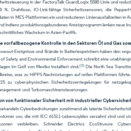
heitssteuerung in der FactoryTalk GuardLogix 5580-Linie und reduzie
0 %. Drahtlose, IO-Link-fähige Sicherheitssensoren, die Pepper
ten in MES-Plattformen ein und reduzieren Linienausfallzeiten in 
nd Indiens produktionsgebundenes Anreizprogramm lenken neue Inve
chnittliches Wachstum in Asien-Pazifik.
e vorfallbezogene Kontrolle in den Sektoren Öl und Gas so
owout-Ereignisse und Brände in Batteriespeichern haben den regul
of Safety and Environmental Enforcement schreibt eine unabhängige
[3]
lagen im Golf von Mexiko installiert sind.
Die North Sea Transition
elkreise, was zu HIPPS-Nachrüstungen auf reifen Plattformen führ
25 zu cyber-physischen Sicherheitsverriegelungen für netzgek
nagement- und Turbomaschinensteuerungen.
on von funktionaler Sicherheit mit industrieller Cybersicher
behandeln Cyberbedrohungen zunehmend als latente Sicherheitsrisik
ntümer vor, die mit IEC 61511-Lebenszyklen verzahnt sind und sic
itszonen verbleiben. Schneider Electrics EcoStruxure Cyb