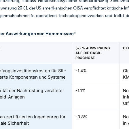
sifizierung, sodass Notabschaltsysteme standardmäßig Schutzmaß
weisung 23-01 der US-amerikanischen CISA verpflichtet kritische In
enmaßnahmen in operativen Technologienetzwerken und treibt d
der Auswirkungen von Hemmnissen
*
S
(~) % AUSWIRKUNG
GE
AUF DIE CAGR-
PROGNOSE
fangsinvestitionskosten für SIL-
-1.4%
Gl
zierte Komponenten und Systeme
KM
ität der Nachrüstung veralteter
-1.1%
No
eld-Anlagen
Inf
Ölf
an zertifizierten Ingenieuren für
-0.8%
No
nale Sicherheit
in 