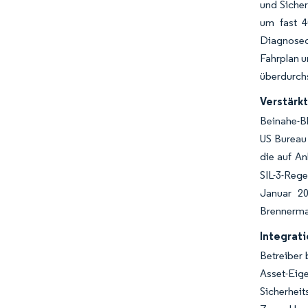
und Sicher
um fast 4
Diagnoseda
Fahrplan u
überdurchs
Verstärkt
Beinahe-Bl
US Bureau 
die auf An
SIL-3-Reg
Januar 20
Brennerma
Integrati
Betreiber 
Asset-Eige
Sicherhe