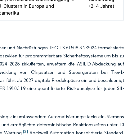
-Clustern in Europa und
(2–4 Jahre)
damerika
onen und Nachrüstungen. IEC TS 61508-3-2:2024 formalisierte
ngszyklen für programmierbare Sicherheitssysteme um bis zu
24–2025 zirkulierten, erweitern die ASIL-D-Abdeckung auf
wicklung von Chipsätzen und Steuergeräten bei Tier-1-
s führt ab 2027 digitale Produktpässe ein und beschleunigt
910.119 eine quantifizierte Risikoanalyse für jeden SIL-
slogik in umfassendere Automatisierungsstacks ein. Siemens
 und ermöglichte deterministische Reaktionszeiten unter 10
[2]
de Wartung.
Rockwell Automation konsolidierte Standard-