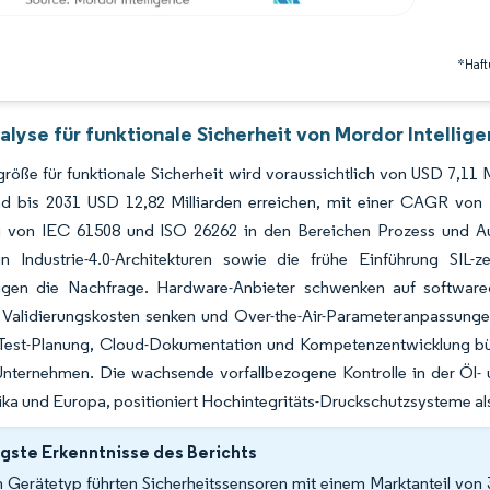
*Haft
lyse für funktionale Sicherheit von Mordor Intellig
röße für funktionale Sicherheit wird voraussichtlich von USD 7,11 
nd bis 2031 USD 12,82 Milliarden erreichen, mit einer CAGR von
g von IEC 61508 und ISO 26262 in den Bereichen Prozess und Auto
 Industrie-4.0-Architekturen sowie die frühe Einführung SIL-zert
igen die Nachfrage. Hardware-Anbieter schwenken auf softwaredef
, Validierungskosten senken und Over-the-Air-Parameteranpassung
-Test-Planung, Cloud-Dokumentation und Kompetenzentwicklung bü
 Unternehmen. Die wachsende vorfallbezogene Kontrolle in der Öl
a und Europa, positioniert Hochintegritäts-Druckschutzsysteme al
gste Erkenntnisse des Berichts
 Gerätetyp führten Sicherheitssensoren mit einem Marktanteil von 3