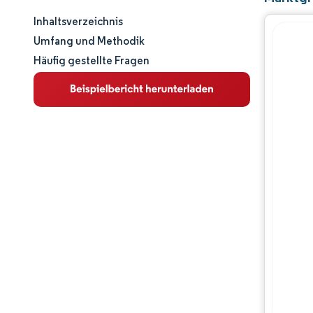
Inhaltsverzeichnis
Marktgröße und -anteil
Umfang und Methodik
Häufig gestellte Fragen
Marktanalyse
Trends und Einblicke
Segmentanalyse
Geografische Analyse
Regulatorisches Umfeld
Wertschöpfungskettenanalyse
Wettbewerbslandschaft
Hauptakteure