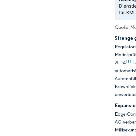
Dienst
für KM
Quelle: Mo
Strenge 
Regulatori
Modellprü
[1]
20 %.
Di
automatis
Automobil
Brownfiel
bewerteten
Expansion
Edge-Compu
AG verband
Milliseku