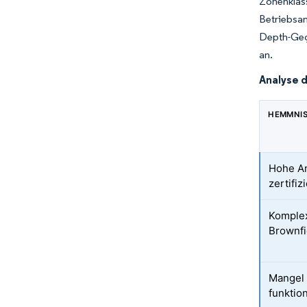
Zonenklas
Betriebsan
Depth-Geg
an.
Analyse 
HEMMNI
Hohe An
zertifi
Komplex
Brownfi
Mangel 
funktio