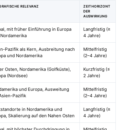
GRAFISCHE RELEVANZ
ZEITHORIZONT
DER
AUSWIRKUNG
al, mit früher Einführung in Europa
Langfristig (≥
 Nordamerika
4 Jahre)
n-Pazifik als Kern, Ausbreitung nach
Mittelfristig
opa und Nordamerika
(2–4 Jahre)
r Osten, Nordamerika (Golfküste),
Kurzfristig (≤
opa (Nordsee)
2 Jahre)
damerika und Europa, Ausweitung
Mittelfristig
Asien-Pazifik
(2–4 Jahre)
tstandorte in Nordamerika und
Langfristig (≥
opa, Skalierung auf den Nahen Osten
4 Jahre)
al, mit höchster Durchdringung in
Mittelfristig