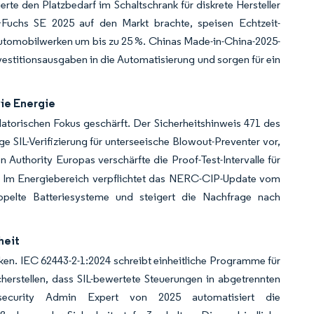
rte den Platzbedarf im Schaltschrank für diskrete Hersteller
l+Fuchs SE 2025 auf den Markt brachte, speisen Echtzeit-
Automobilwerken um bis zu 25 %. Chinas Made-in-China-2025-
stitionsausgaben in die Automatisierung und sorgen für ein
wie Energie
atorischen Fokus geschärft. Der Sicherheitshinweis 471 des
 SIL-Verifizierung für unterseeische Blowout-Preventer vor,
 Authority Europas verschärfte die Proof-Test-Intervalle für
te. Im Energiebereich verpflichtet das NERC-CIP-Update vom
oppelte Batteriesysteme und steigert die Nachfrage nach
heit
en. IEC 62443-2-1:2024 schreibt einheitliche Programme für
herstellen, dass SIL-bewertete Steuerungen in abgetrennten
ersecurity Admin Expert von 2025 automatisiert die