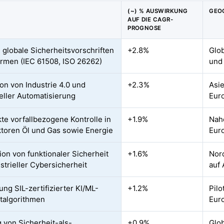
(~) % AUSWIRKUNG
GEO
AUF DIE CAGR-
PROGNOSE
 globale Sicherheitsvorschriften
+2.8%
Glob
rmen (IEC 61508, ISO 26262)
und
on von Industrie 4.0 und
+2.3%
Asie
ieller Automatisierung
Eur
kte vorfallbezogene Kontrolle in
+1.9%
Nahe
toren Öl und Gas sowie Energie
Eur
tion von funktionaler Sicherheit
+1.6%
Nor
strieller Cybersicherheit
auf 
ung SIL-zertifizierter KI/ML-
+1.2%
Pilo
talgorithmen
Eur
g von Sicherheit-als-
+0.9%
Glob