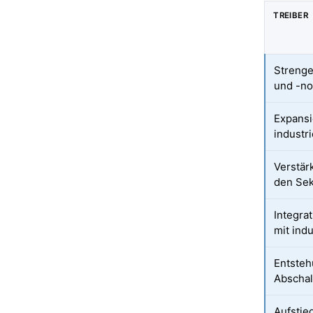
TREIBER
Strenge
und -no
Expansi
industr
Verstär
den Sek
Integra
mit indu
Entsteh
Abschal
Aufstie