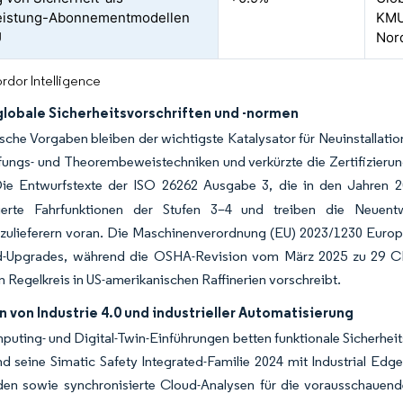
leistung-Abonnementmodellen
KMU
U
Nor
rdor Intelligence
globale Sicherheitsvorschriften und -normen
sche Vorgaben bleiben der wichtigste Katalysator für Neuinstallati
fungs- und Theorembeweistechniken und verkürzte die Zertifizieru
e Entwurfstexte der ISO 26262 Ausgabe 3, die in den Jahren 20
ierte Fahrfunktionen der Stufen 3–4 und treiben die Neuent
zulieferern voran. Die Maschinenverordnung (EU) 2023/1230 Europa
d-Upgrades, während die OSHA-Revision vom März 2025 zu 29 CFR 1
 Regelkreis in US-amerikanischen Raffinerien vorschreibt.
 von Industrie 4.0 und industrieller Automatisierung
ting- und Digital-Twin-Einführungen betten funktionale Sicherheit
 seine Simatic Safety Integrated-Familie 2024 mit Industrial Edge
nden sowie synchronisierte Cloud-Analysen für die vorausschauen