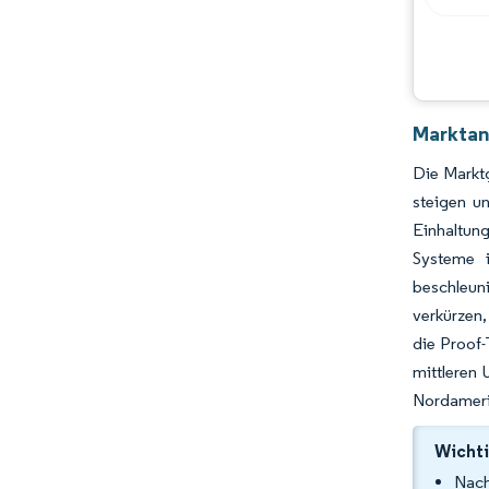
Chancen & Aussichten
Branchenentwicklungen
Marktana
Die Marktg
steigen u
Einhaltun
Systeme in
beschleun
verkürzen
die Proof
mittleren
Nordamerik
Wichti
Nach