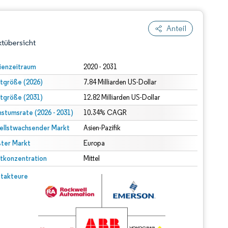
Anteil
tübersicht
ienzeitraum
2020 - 2031
tgröße (2026)
7.84 Milliarden US-Dollar
tgröße (2031)
12.82 Milliarden US-Dollar
stumsrate (2026 - 2031)
10.34% CAGR
ellstwachsender Markt
Asien-Pazifik
ter Markt
dert Namensnennung gemäß CC BY 4.0.
Europa
tkonzentration
Mittel
© Mordor Intelligence. Wiederverwendung erfordert Namensnennung gemäß CC BY 4.0.
takteure