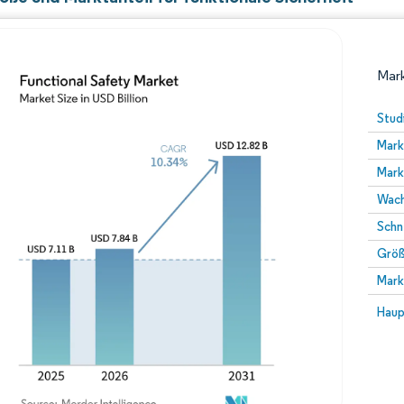
Mark
Stud
Mark
Mark
Wach
Schn
Größ
Bild © Mordor Intelligence. Wiederverwendung erfor
Mark
Bild 
Haup