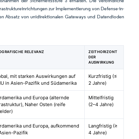
nahmen der Sicherheitsstufe 3 erhalten. Die verbindliche
frastruktureinrichtungen zur Implementierung von Defense-in-
en Absatz von unidirektionalen Gateways und Datendioden
OGRAFISCHE RELEVANZ
ZEITHORIZONT
DER
AUSWIRKUNG
obal, mit starken Auswirkungen auf
Kurzfristig (≤
U in Asien-Pazifik und Südamerika
2 Jahre)
rdamerika und Europa (alternde
Mittelfristig
rastruktur), Naher Osten (reife
(2–4 Jahre)
elder)
rdamerika und Europa, aufkommend
Langfristig (≥
Asien-Pazifik
4 Jahre)