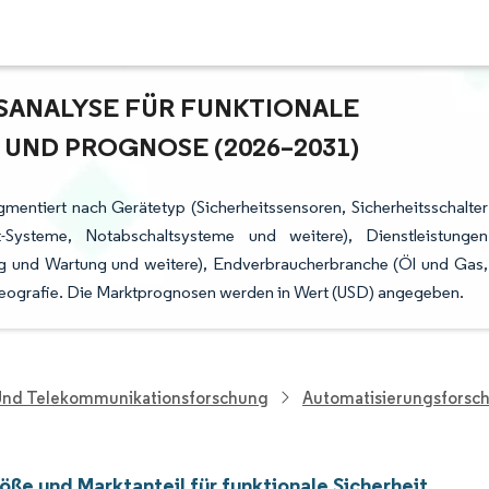
NALYSE FÜR FUNKTIONALE S
UND PROGNOSE (2026–2031)
egmentiert nach Gerätetyp (Sicherheitssensoren, Sicherheitsschalter
-Systeme, Notabschaltsysteme und weitere), Dienstleistungen
ing und Wartung und weitere), Endverbraucherbranche (Öl und Gas,
Geografie. Die Marktprognosen werden in Wert (USD) angegeben.
 Und Telekommunikationsforschung
Automatisierungsforsc
ße und Marktanteil für funktionale Sicherheit