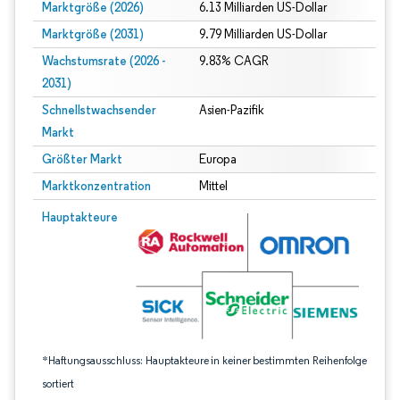
Marktgröße (2026)
6.13 Milliarden US-Dollar
Marktgröße (2031)
9.79 Milliarden US-Dollar
Wachstumsrate (2026 -
9.83% CAGR
2031)
Schnellstwachsender
Asien-Pazifik
Markt
Größter Markt
Europa
Marktkonzentration
Mittel
Bild © Mordor Intelligence. Wiederverwendung erfordert Namensnennung gem
Hauptakteure
*Haftungsausschluss: Hauptakteure in keiner bestimmten Reihenfolge
sortiert