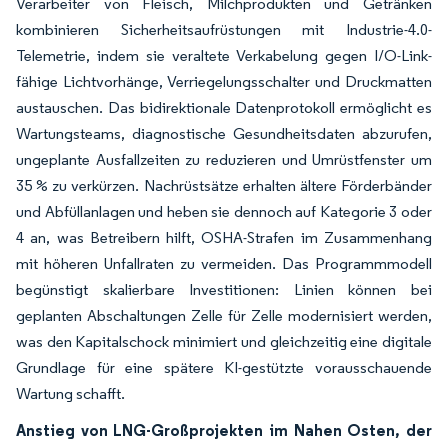
Verarbeiter von Fleisch, Milchprodukten und Getränken
kombinieren Sicherheitsaufrüstungen mit Industrie-4.0-
Telemetrie, indem sie veraltete Verkabelung gegen I/O-Link-
fähige Lichtvorhänge, Verriegelungsschalter und Druckmatten
austauschen. Das bidirektionale Datenprotokoll ermöglicht es
Wartungsteams, diagnostische Gesundheitsdaten abzurufen,
ungeplante Ausfallzeiten zu reduzieren und Umrüstfenster um
35 % zu verkürzen. Nachrüstsätze erhalten ältere Förderbänder
und Abfüllanlagen und heben sie dennoch auf Kategorie 3 oder
4 an, was Betreibern hilft, OSHA-Strafen im Zusammenhang
mit höheren Unfallraten zu vermeiden. Das Programmmodell
begünstigt skalierbare Investitionen: Linien können bei
geplanten Abschaltungen Zelle für Zelle modernisiert werden,
was den Kapitalschock minimiert und gleichzeitig eine digitale
Grundlage für eine spätere KI-gestützte vorausschauende
Wartung schafft.
Anstieg von LNG-Großprojekten im Nahen Osten, der