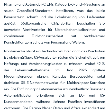
Pharma- und Automobil-OEMs Kategorie-3- und -4-Systeme an
neuen Greenfield-Standorten installieren, was das lokale
Bewusstsein schärft und die Lokalisierung von Lieferanten
auslöst. Südkoreanische Chipfabriken beschaffen SIL-
bewertete Ventilverteiler für Ultrareinchemikalienlinien und
kombinieren Funktionssicherheit mit partikelarmer
Konstruktion zum Schutz von Personal und Wafern.
Nordamerika bleibt ein Technologieführer, doch das Wachstum
ist gleichmäßiger. US-Verarbeiter rüsten die Sicherheit auf, um
Haftungs- und Versicherungskosten zu mindern, wobei 42 %
der Lebensmittelbetriebe im Jahr 2025 größere
Modernisierungen planen. Kanadas Bergbausektor setzt
drahtlose SIL-3-Nothaltnetzwerke für Muldenkipper-Korridore
ein. Die Einführung in Lateinamerika ist uneinheitlich: Brasiliens
Automobilcluster orientieren sich an EU- und US-
Kundenmandaten, während kleinere Fabriken Investitionen
verzögern. Die Region Naher Osten und Afrika expandiert am