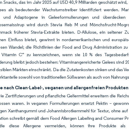
 Snacks, das im Jahr 2025 auf USD 40,9 Milliarden geschätzt wird, 
lees als bedeutender Wachstumstreiber identifiziert werden. M
ka und Adaptogene in Geleeformulierungen und überdecken d
osemaissirup wird durch Stevia Reb M und Mönchsfrucht-Mogrosi
mack früherer Stevia-Extrakte bieten. D-Allulose, ein seltener
hen Einfluss bietet, gewinnt in nordamerikanischen und europäis
iesen Wandel; die Richtlinien der Food and Drug Administration z
r Vitamin C” zu kennzeichnen, wenn sie 10 % des Tagesbedarfs 
erung bleibt jedoch bestehen: Vitaminangereicherte Gelees sind 20–
nsiblen Märkten einschränkt. Da die Zutatenkosten sinken und das Ve
ktanteile sowohl von traditionellen Süßwaren als auch von Nahrun
e nach Clean-Label-, veganen und allergenfreien Produkten
eie Zertifizierungen und pflanzliche Geliermittel erweitern die Rei
ossen waren. In veganen Formulierungen ersetzt Pektin – gewonne
rgen Xanthangummi und Johannisbrotkernmehl für Textur, ohne auf 
tion schreibt gemäß dem Food Allergen Labeling and Consumer Prote
die diese Allergene vermeiden, können ihre Produkte al