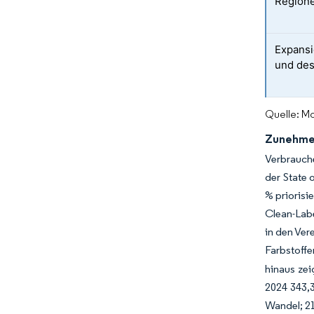
Regione
Expansi
und de
Quelle: Mo
Zunehmen
Verbrauch
der State 
% priorisi
Clean-Labe
in den Ver
Farbstoffe
hinaus ze
2024 343,3
Wandel; 21