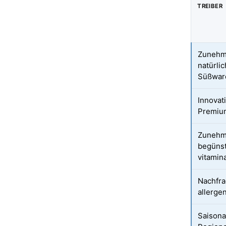
TREIBER
Zunehme
natürli
Süßwar
Innovat
Premiu
Zunehm
begünst
vitamin
Nachfra
allerge
Saisona