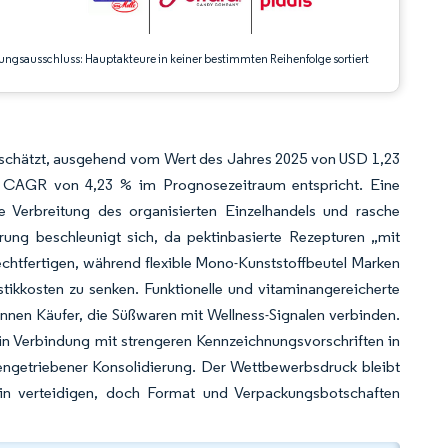
ungsausschluss: Hauptakteure in keiner bestimmten Reihenfolge sortiert
geschätzt, ausgehend vom Wert des Jahres 2025 von USD 1,23
ner CAGR von 4,23 % im Prognosezeitraum entspricht. Eine
 Verbreitung des organisierten Einzelhandels und rasche
ng beschleunigt sich, da pektinbasierte Rezepturen „mit
echtfertigen, während flexible Mono-Kunststoffbeutel Marken
istikkosten zu senken. Funktionelle und vitaminangereicherte
innen Käufer, die Süßwaren mit Wellness-Signalen verbinden.
n in Verbindung mit strengeren Kennzeichnungsvorschriften in
engetriebener Konsolidierung. Der Wettbewerbsdruck bleibt
hin verteidigen, doch Format und Verpackungsbotschaften