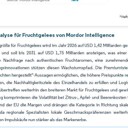
*Haft
alyse für Fruchtgelees von Mordor Intelligence
röße für Fruchtgelees wird im Jahr 2026 auf USD 1,42 Milliarden 
n, und soll bis 2031 auf USD 1,75 Milliarden ansteigen, was ei
e Nachfrage nach authentischen Fruchtaromen, eine zunehmende
gsinnovationen stützen diesen Wachstumspfad. Die Premiumisieru
chten hergestellt”-Aussagen ermöglichen, die höhere Preispunkte r
en, die Nachhaltigkeitsziele des Einzelhandels zu erfüllen und Log
übertreffen weiterhin den breiteren Markt für Fruchtgelees und gew
ig komprimieren die Volatilität bei Zitrus-, Apfel- und Beerenkoste
nd der EU die Margen und drängen die Kategorie in Richtung skal
da regionale Spezialisten lokale Geschmackspräferenzen weiter
en Impulskäufe nun stärker als das Markenerbe.