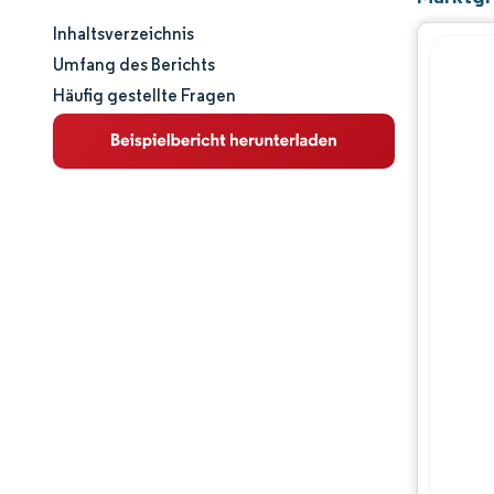
Inhaltsverzeichnis
Marktgröße und -anteil
Umfang des Berichts
Häufig gestellte Fragen
Marktanalyse
Trends und Einblicke
Segmentanalyse
Geografische Analyse
Wettbewerbslandschaft
Hauptakteure
Branchenentwicklungen