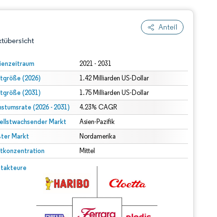
Anteil
tübersicht
ienzeitraum
2021 - 2031
tgröße (2026)
1.42 Milliarden US-Dollar
tgröße (2031)
1.75 Milliarden US-Dollar
stumsrate (2026 - 2031)
4.23% CAGR
ellstwachsender Markt
Asien-Pazifik
ter Markt
dert Namensnennung gemäß CC BY 4.0.
Nordamerika
tkonzentration
Mittel
© Mordor Intelligence. Wiederverwendung erfordert Namensnennung gemäß CC BY 4.0.
takteure