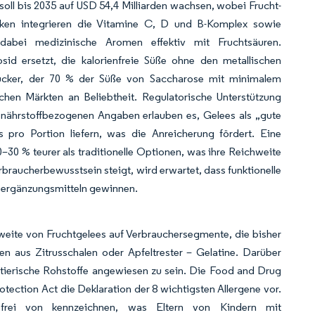
soll bis 2035 auf USD 54,4 Milliarden wachsen, wobei Frucht-
arken integrieren die Vitamine C, D und B-Komplex sowie
abei medizinische Aromen effektiv mit Fruchtsäuren.
d ersetzt, die kalorienfreie Süße ohne den metallischen
 Zucker, der 70 % der Süße von Saccharose mit minimalem
chen Märkten an Beliebtheit. Regulatorische Unterstützung
u nährstoffbezogenen Angaben erlauben es, Gelees als „gute
pro Portion liefern, was die Anreicherung fördert. Eine
30 % teurer als traditionelle Optionen, was ihre Reichweite
rbraucherbewusstsein steigt, wird erwartet, dass funktionelle
gsergänzungsmitteln gewinnen.
chweite von Fruchtgelees auf Verbrauchersegmente, die bisher
n aus Zitrusschalen oder Apfeltrester – Gelatine. Darüber
tierische Rohstoffe angewiesen zu sein. Die Food and Drug
ction Act die Deklaration der 8 wichtigsten Allergene vor.
s
frei von
kennzeichnen, was Eltern von Kindern mit