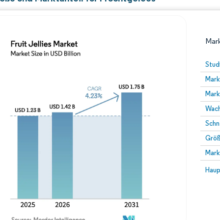
Mark
Stud
Mark
Mark
Wach
Schn
Größ
Bild © Mordor Intelligence. Wiederverwendung erfor
Mark
Bild 
Haup