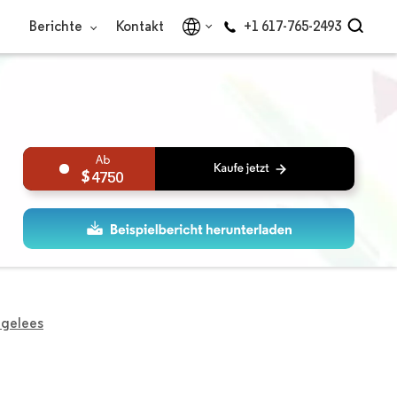
Berichte
Kontakt
+1 617-765-2493
4750
tgelees