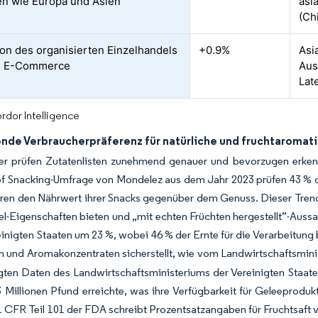
n wie Europa und Asien
asi
(Ch
on des organisierten Einzelhandels
+0.9%
Asi
s E-Commerce
Aus
Lat
rdor Intelligence
de Verbraucherpräferenz für natürliche und fruchtaromati
er prüfen Zutatenlisten zunehmend genauer und bevorzugen erke
of Snacking-Umfrage von Mondelez aus dem Jahr 2023 prüfen 43 % d
eren den Nährwert ihrer Snacks gegenüber dem Genuss. Dieser Trend 
l-Eigenschaften bieten und „mit echten Früchten hergestellt”-Aussa
einigten Staaten um 23 %, wobei 46 % der Ernte für die Verarbeitung
n und Aromakonzentraten sicherstellt, wie vom Landwirtschaftsmini
igten Daten des Landwirtschaftsministeriums der Vereinigten Staa
 Millionen Pfund erreichte, was ihre Verfügbarkeit für Geleeproduk
 CFR Teil 101 der FDA schreibt Prozentsatzangaben für Fruchtsaft 