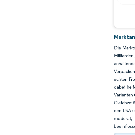
Marktan
Die Marktg
Milliarde
anhaltend
Verpackun
echten Frü
dabei helf
Varianten 
Gleichzeit
den USA u
moderat, 
beeinfluss