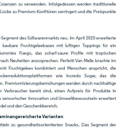
 Essenzen zu verwenden. Infolgedessen werden traditionelle
 Lücke zu Premium-Konfitüren verringert und die Preispunkte
Segment des Süßwarenmarkts neu. Im April 2025 erweiterte
kaubare Fruchtgeleebases mit luftigen Toppings für ein
 Gummies Fuego, das scharf-saure Profile mit tropischen
 nach Neuheiten anzusprechen. Perfetti Van Melle brachte im
mit Fruchtgelees kombiniert und Menschen anspricht, die
ckerreduktionsplattformen wie Incredo Sugar, das die
rn. Premiumisierungsbemühungen werden durch nachhaltige
Verbraucher bereit sind, einen Aufpreis für Produkte in
us sensorischer Innovation und Umweltbewusstsein erweitert
ndel und den Geschenkbereich.
aminangereicherte Varianten
itteln zu gesundheitsorientierten Snacks. Das Segment der