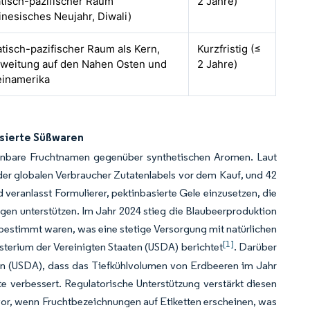
atisch-pazifischer Raum
2 Jahre)
inesisches Neujahr, Diwali)
atisch-pazifischer Raum als Kern,
Kurzfristig (≤
weitung auf den Nahen Osten und
2 Jahre)
einamerika
sierte Süßwaren
nnbare Fruchtnamen gegenüber synthetischen Aromen. Laut
er globalen Verbraucher Zutatenlabels vor dem Kauf, und 42
veranlasst Formulierer, pektinbasierte Gele einzusetzen, die
gen unterstützen. Im Jahr 2024 stieg die Blaubeerproduktion
 bestimmt waren, was eine stetige Versorgung mit natürlichen
[1]
sterium der Vereinigten Staaten (USDA) berichtet
. Darüber
ten (USDA), dass das Tiefkühlvolumen von Erdbeeren im Jahr
te verbessert. Regulatorische Unterstützung verstärkt diesen
vor, wenn Fruchtbezeichnungen auf Etiketten erscheinen, was