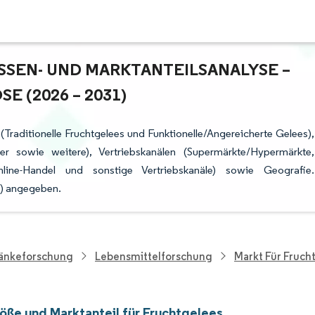
EN- UND MARKTANTEILSANALYSE – W
(2026 – 2031)
(Traditionelle Fruchtgelees und Funktionelle/Angereicherte Gelees),
r sowie weitere), Vertriebskanälen (Supermärkte/Hypermärkte,
nline-Handel und sonstige Vertriebskanäle) sowie Geografie.
) angegeben.
ränkeforschung
Lebensmittelforschung
Markt Für Fruch
öße und Marktanteil für Fruchtgelees