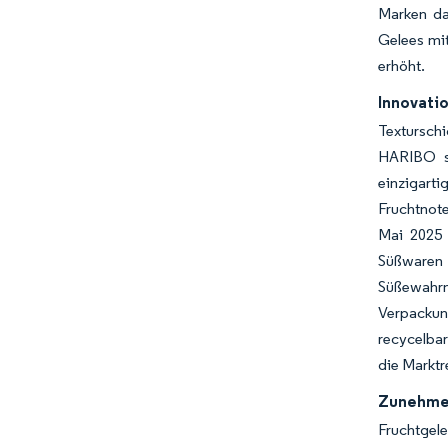
Marken da
Gelees mit
erhöht.
Innovati
Textursch
HARIBO se
einzigart
Fruchtnote
Mai 2025 
Süßwaren
Süßewahrn
Verpackun
recycelba
die Markt
Zunehmen
Fruchtgel