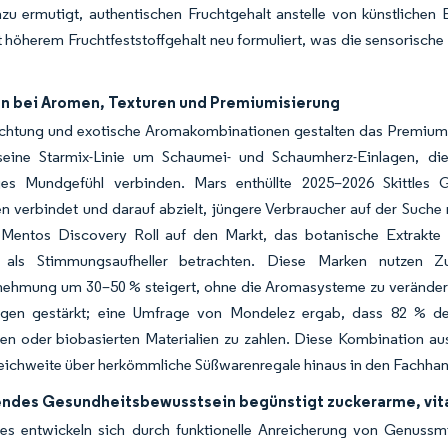
zu ermutigt, authentischen Fruchtgehalt anstelle von künstlichen
 höherem Fruchtfeststoffgehalt neu formuliert, was die sensorische
on bei Aromen, Texturen und Premiumisierung
ichtung und exotische Aromakombinationen gestalten das Premium-
ine Starmix-Linie um Schaumei- und Schaumherz-Einlagen, die 
iges Mundgefühl verbinden. Mars enthüllte 2025–2026 Skittles
n verbindet und darauf abzielt, jüngere Verbraucher auf der Suche
Mentos Discovery Roll auf den Markt, das botanische Extrakte 
 als Stimmungsaufheller betrachten. Diese Marken nutzen Zu
ehmung um 30–50 % steigert, ohne die Aromasysteme zu verände
gen gestärkt; eine Umfrage von Mondelez ergab, dass 82 % der 
ren oder biobasierten Materialien zu zahlen. Diese Kombination a
reichweite über herkömmliche Süßwarenregale hinaus in den Fachha
des Gesundheitsbewusstsein begünstigt zuckerarme, vit
ees entwickeln sich durch funktionelle Anreicherung von Genussm