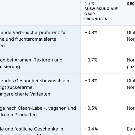
(~) %
GEO
AUSWIRKUNG AUF
CAGR-
PROGNOSEN
nde Verbraucherpräferenz für
+0.8%
Glo
che und fruchtaromatisierte
Nor
en
ion bei Aromen, Texturen und
+0.7%
Nor
misierung
paz
endes Gesundheitsbewusstsein
+0.6%
Glo
igt zuckerarme,
Nor
angereicherte Varianten
ge nach Clean-Label-, veganen und
+0.5%
Nor
nfreien Produkten
le und festliche Geschenke in
+0.4%
Eur