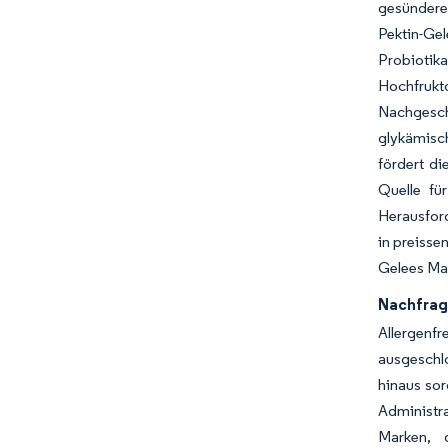
gesünderen
Pektin-Ge
Probioti
Hochfrukt
Nachgesch
glykämisc
fördert d
Quelle fü
Herausford
in preisse
Gelees Mar
Nachfrag
Allergenfr
ausgeschl
hinaus so
Administra
Marken, 