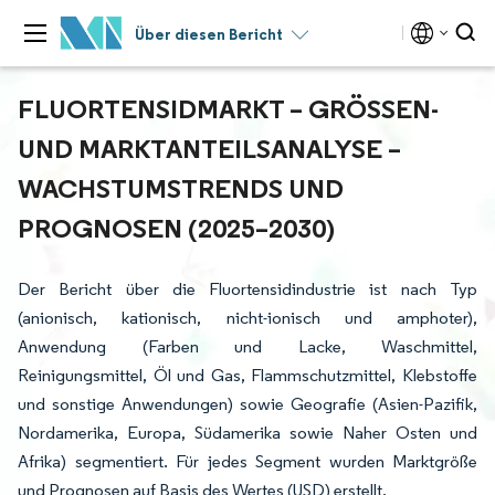
Über diesen Bericht
FLUORTENSIDMARKT – GRÖSSEN- U
ND MARKTANTEILSANALYSE – W
ACHSTUMSTRENDS UND P
ROGNOSEN (2025–2030)
Der Bericht über die Fluortensidindustrie ist nach Typ
(anionisch, kationisch, nicht-ionisch und amphoter),
Anwendung (Farben und Lacke, Waschmittel,
Reinigungsmittel, Öl und Gas, Flammschutzmittel, Klebstoffe
und sonstige Anwendungen) sowie Geografie (Asien-Pazifik,
Nordamerika, Europa, Südamerika sowie Naher Osten und
Afrika) segmentiert. Für jedes Segment wurden Marktgröße
und Prognosen auf Basis des Wertes (USD) erstellt.