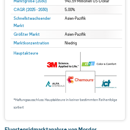
Marktgröße (2030)
943.59 Millionen US-Dollar
CAGR (2025 - 2030)
5.00%
Schnellstwachsender
Asien-Pazifik
Markt
Größter Markt
Asien-Pazifik
Marktkonzentration
Niedrig
Hauptakteure
*Haftungsausschluss: Hauptakteure in keiner bestimmten Reihenfolge
sortiert
Fluortensidmarktanalyse von Mordor