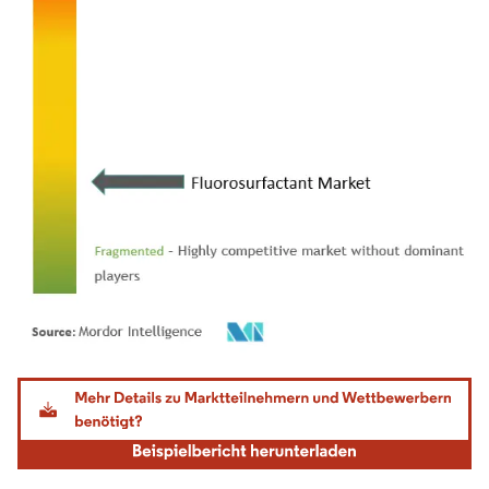
Bild © Mordor Intelligence. Wiederverwendung erfordert Namensnennung gemäß