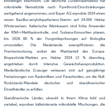
einstelliges Wachstum. Der deutsche Zuckerrübensektor hat
mikrobielle Nematizide nach Pyrethroid-Einschränkungen
weitgehend angenommen, und Bayer AG erprobte 2024 einen
neuen Bacillus-amyloliquefaciens-Stamm auf 24.000 Hektar
Winterweizen. Italienische Weinbauern sind frühe Anwender
der RNA-i-Mehltaukontrolle, und Toskana-Konsortien planen,
bis 2028 85 % der Fungizidspritzungen auf Biologika
umzustellen. Die Niederlande exemplifizieren die
Premiumnutzung, wobei der Marktanteil des Europa-
Biopestizide-Marktes pro Hektar 2024 12 % überstieg,
angetrieben durch intensive Gewächshausproduktion.
Niederländische Erzeuger verlassen sich auf ganzjährige
Freisetzungen von Raubmilben und Parasitoiden, um die Null-
Rückstands-Mandate deutscher und skandinavischer
Einzelhändler zu erfüllen.
Skandinavische Länder, obwohl in ihrem Klima kühl und
variabel, erproben kältetolerante mikrobielle Mischungen, die