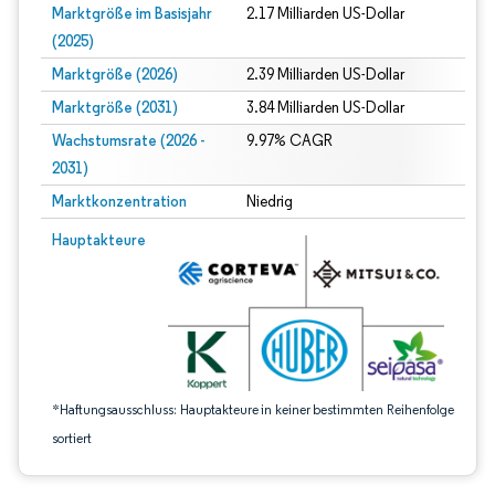
Marktgröße im Basisjahr
2.17 Milliarden US-Dollar
(2025)
Marktgröße (2026)
2.39 Milliarden US-Dollar
Marktgröße (2031)
3.84 Milliarden US-Dollar
Wachstumsrate (2026 -
9.97% CAGR
2031)
Marktkonzentration
Niedrig
Bild © Mordor Intelligence. Wiederverwendung erfordert Namensnennung gem
Hauptakteure
*Haftungsausschluss: Hauptakteure in keiner bestimmten Reihenfolge
sortiert