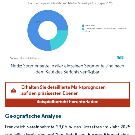
Bild © Mordor Intelligence. Wiederverwendung erfordert Namensnennung gemäß
Geografische Analyse
Frankreich vereinnahmte 28,05 % des Umsatzes im Jahr 2025
und hält damit den größten Anteil am Europa-Biopestizide-