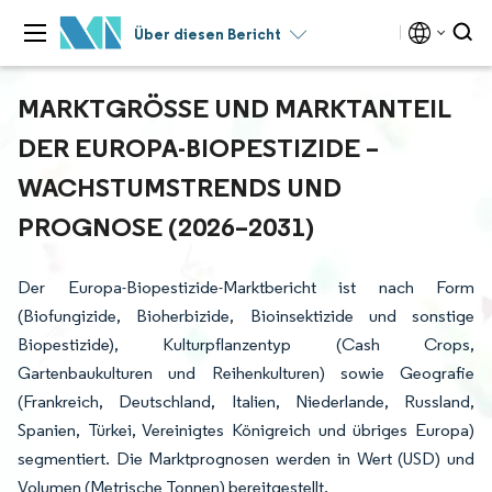
Über diesen Bericht
MARKTGRÖSSE UND MARKTANTEIL D
ER EUROPA-BIOPESTIZIDE – W
ACHSTUMSTRENDS UND P
ROGNOSE (2026–2031)
Der Europa-Biopestizide-Marktbericht ist nach Form
(Biofungizide, Bioherbizide, Bioinsektizide und sonstige
Biopestizide), Kulturpflanzentyp (Cash Crops,
Gartenbaukulturen und Reihenkulturen) sowie Geografie
(Frankreich, Deutschland, Italien, Niederlande, Russland,
Spanien, Türkei, Vereinigtes Königreich und übriges Europa)
segmentiert. Die Marktprognosen werden in Wert (USD) und
Volumen (Metrische Tonnen) bereitgestellt.