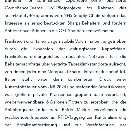
Barrieren für kontinentale Exporteure ohne lokalisierte
Compliance-Teams. IoT-Pilotprojekte im Rahmen des
Scan4Safety-Programms von NHS Supply Chain steigern das
Interesse an sensorbestückten Sharps-Behältern und fördern
Anbieterinvestitionen in die GS1-Standardkennzeichnung.
Frankreich und Italien tragen stabile Volumina bei, angetrieben
durch die Expansion der chirurgischen Kapazitäten.
Frankreichs umfangreiches ambulantes Netzwerk hält die
Behälternachfrage über verteilte Tagesklinikstandorte aufrecht,
von denen jeder eine Mehrpunkt-Sharps-Infrastruktur benötigt.
Italien steht unter dem kombinierten Druck einer
Kunststoffsteuer vom Juli 2024 und steigender Arbeitskosten,
was größere private Krankenhausgruppen dazu veranlasst,
wiederverwendbare 6-Gallonen-Flotten zu erproben, die die
Abholfrequenz reduzieren. Beide Märkte verzeichnen ein
wachsendes Interesse an RFID-Tagging zur Rationalisierung
der Abfallmanifestierung und zur Vereinfachung der