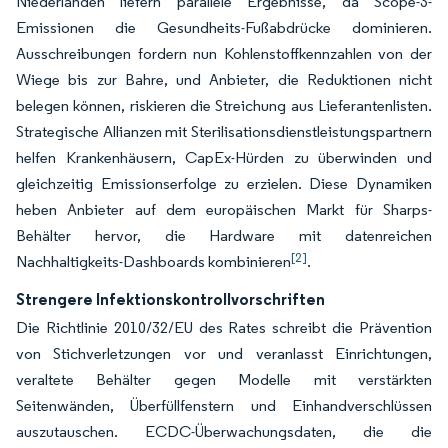
Niederlanden liefern parallele Ergebnisse, da Scope-3-
Emissionen die Gesundheits-Fußabdrücke dominieren.
Ausschreibungen fordern nun Kohlenstoffkennzahlen von der
Wiege bis zur Bahre, und Anbieter, die Reduktionen nicht
belegen können, riskieren die Streichung aus Lieferantenlisten.
Strategische Allianzen mit Sterilisationsdienstleistungspartnern
helfen Krankenhäusern, CapEx-Hürden zu überwinden und
gleichzeitig Emissionserfolge zu erzielen. Diese Dynamiken
heben Anbieter auf dem europäischen Markt für Sharps-
Behälter hervor, die Hardware mit datenreichen
[2]
Nachhaltigkeits-Dashboards kombinieren
.
Strengere Infektionskontrollvorschriften
Die Richtlinie 2010/32/EU des Rates schreibt die Prävention
von Stichverletzungen vor und veranlasst Einrichtungen,
veraltete Behälter gegen Modelle mit verstärkten
Seitenwänden, Überfüllfenstern und Einhandverschlüssen
auszutauschen. ECDC-Überwachungsdaten, die die