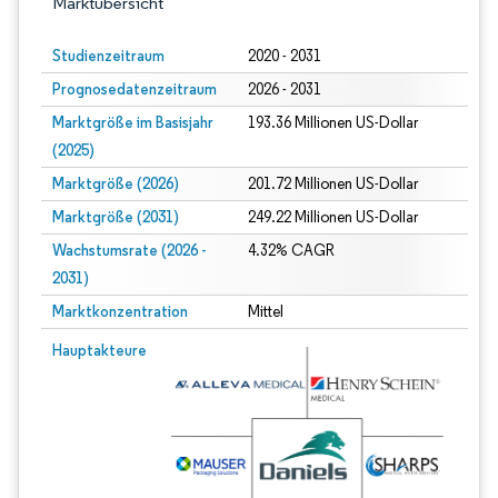
Marktübersicht
Studienzeitraum
2020 - 2031
Prognosedatenzeitraum
2026 - 2031
Marktgröße im Basisjahr
193.36 Millionen US-Dollar
(2025)
Marktgröße (2026)
201.72 Millionen US-Dollar
Marktgröße (2031)
249.22 Millionen US-Dollar
Wachstumsrate (2026 -
4.32% CAGR
2031)
Marktkonzentration
Mittel
Bild © Mordor Intelligence. Wiederverwendung erfordert Namensnennung gem
Hauptakteure