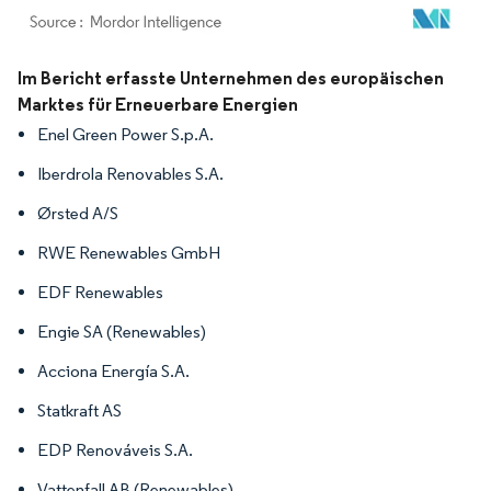
Bild © Mordor Intelligence. Wiederverwendung erfordert Namensnennung gemäß
Im Bericht erfasste Unternehmen des europäischen
Marktes für Erneuerbare Energien
Enel Green Power S.p.A.
Iberdrola Renovables S.A.
Ørsted A/S
RWE Renewables GmbH
EDF Renewables
Engie SA (Renewables)
Acciona Energía S.A.
Statkraft AS
EDP Renováveis S.A.
Vattenfall AB (Renewables)