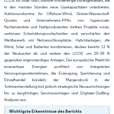
LCOE für Solar- und Onshore-Windenergie vorangetrieben, die
in den meisten Stunden neue Gaskapazitäten unterbieten.
Auktionsvolumina für Offshore-Wind, Grüner-Wasserstoff-
Quoten und Unternehmens-PPAs von hyperscale-
Rechenzentren und Stahlproduzenten treiben Projekte voran,
verkürzen Entwicklungsvorlaufzeiten und verschärfen den
Wettbewerb um Netzanschlussplätze. Hybridanlagen, die
Wind, Solar und Batterien kombinieren, decken bereits 12 %
der Neubauten ab und senken den LCOE um 20–30 %
gegenüber eigenständigen Anlagen. Der europäische Markt für
erneuerbare Energien profitiert von integrierten
Versorgungsunternehmen, die Erzeugung, Speicherung und
Einzelhandel bündeln; der Margendruck in der
Turbinenherstellung löst jedoch strategische Neuausrichtungen
hin zu langfristigen Serviceverträgen und Digitaler-Zwilling-
Analysen aus.
Wichtigste Erkenntnisse des Berichts