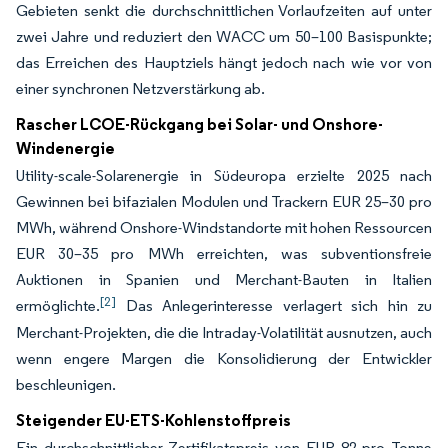
Gebieten senkt die durchschnittlichen Vorlaufzeiten auf unter
zwei Jahre und reduziert den WACC um 50–100 Basispunkte;
das Erreichen des Hauptziels hängt jedoch nach wie vor von
einer synchronen Netzverstärkung ab.
Rascher LCOE-Rückgang bei Solar- und Onshore-
Windenergie
Utility-scale-Solarenergie in Südeuropa erzielte 2025 nach
Gewinnen bei bifazialen Modulen und Trackern EUR 25–30 pro
MWh, während Onshore-Windstandorte mit hohen Ressourcen
EUR 30–35 pro MWh erreichten, was subventionsfreie
Auktionen in Spanien und Merchant-Bauten in Italien
[2]
ermöglichte.
Das Anlegerinteresse verlagert sich hin zu
Merchant-Projekten, die die Intraday-Volatilität ausnutzen, auch
wenn engere Margen die Konsolidierung der Entwickler
beschleunigen.
Steigender EU-ETS-Kohlenstoffpreis
Ein durchschnittlicher Zertifikatspreis von EUR 82 pro Tonne