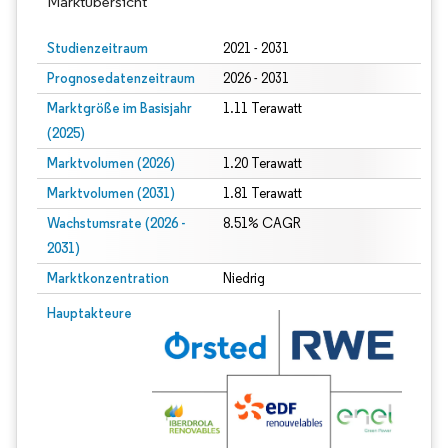
Marktübersicht
Studienzeitraum
2021 - 2031
Prognosedatenzeitraum
2026 - 2031
Marktgröße im Basisjahr
1.11 Terawatt
(2025)
Marktvolumen (2026)
1.20 Terawatt
Marktvolumen (2031)
1.81 Terawatt
Wachstumsrate (2026 -
8.51% CAGR
2031)
Marktkonzentration
Niedrig
Bild © Mordor Intelligence. Wiederverwendung erfordert Namensnennung gem
Hauptakteure