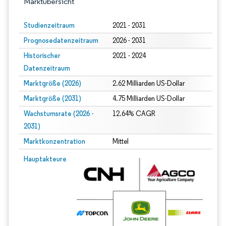
Marktübersicht
Studienzeitraum
2021 - 2031
Prognosedatenzeitraum
2026 - 2031
Historischer
2021 - 2024
Datenzeitraum
Marktgröße (2026)
2.62 Milliarden US-Dollar
Marktgröße (2031)
4.75 Milliarden US-Dollar
Wachstumsrate (2026 -
12.64% CAGR
2031)
Marktkonzentration
Mittel
Bild © Mordor Intelligence. Wiederverwendung erfordert Namensnennung gem
Hauptakteure