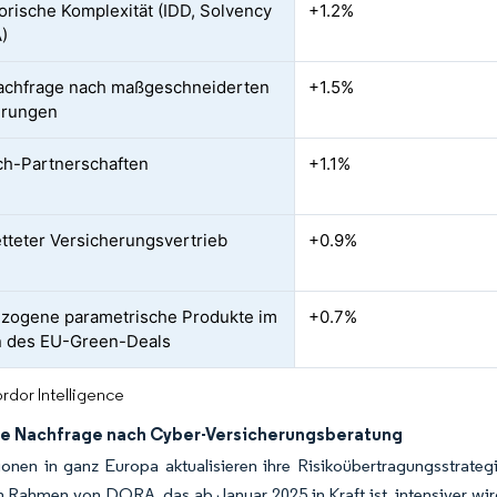
orische Komplexität (IDD, Solvency
+1.2%
A)
chfrage nach maßgeschneiderten
+1.5%
erungen
ch-Partnerschaften
+1.1%
tteter Versicherungsvertrieb
+0.9%
zogene parametrische Produkte im
+0.7%
 des EU-Green-Deals
rdor Intelligence
e Nachfrage nach Cyber-Versicherungsberatung
ionen in ganz Europa aktualisieren ihre Risikoübertragungsstrate
 Rahmen von DORA, das ab Januar 2025 in Kraft ist, intensiver wi