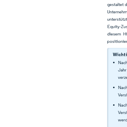
gestaltet 
Unternehme
unterstütz
Equity-Zu
diesem Hi
positionie
Wichti
Nach
Jahr
verz
Nac
Vers
Nach
Vers
werd