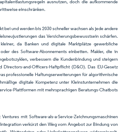
Kapitalentlastungsregeln ausnutzen, doch die aufkommende
ittweise einschränken.
 bei und werden bis 2030 schneller wachsen als jede andere
delsneujustierungen das Versicherungsbewusstsein schärfen.
kleiner, da Banken und digitale Marktplätze gewerbliche
oder des Software-Abonnements einbetten. Makler, die in
Angebotszyklen, verbessern die Kundenbindung und steigern
nd Directors-and-Officers-Haftpflicht (D&O). Das EU-Gesetz
 was professionelle Haftungserweiterungen für algorithmische
hmäßige digitale Kompetenz unter Kleinstunternehmen die
-Service-Plattformen mit mehrsprachigen Beratungs-Chatbots
t Ventures mit Software-als-a-Service-Zeichnungsmaschinen
PI-Integration verkürzt den Weg vom Angebot zur Bindung von
tik, Wetterdaten oder Lieferkettenanalysen widerspiegelt.