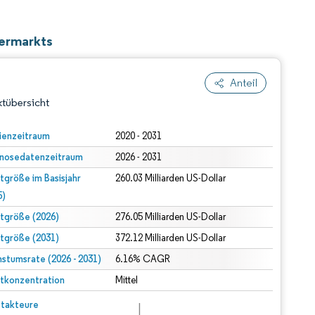
lermarkts
Anteil
tübersicht
ienzeitraum
2020 - 2031
nosedatenzeitraum
2026 - 2031
tgröße im Basisjahr
260.03 Milliarden US-Dollar
5)
tgröße (2026)
276.05 Milliarden US-Dollar
tgröße (2031)
372.12 Milliarden US-Dollar
dert Namensnennung gemäß CC BY 4.0.
stumsrate (2026 - 2031)
6.16% CAGR
tkonzentration
Mittel
© Mordor Intelligence. Wiederverwendung erfordert Namensnennung gemäß CC BY 4.0.
takteure