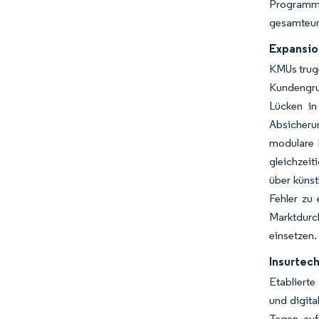
Programme
gesamteur
Expansio
KMUs truge
Kundengru
Lücken in
Absicheru
modulare 
gleichzei
über künst
Fehler zu
Marktdurch
einsetzen.
Insurtec
Etabliert
und digita
Tagen auf