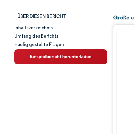
ÜBER DIESEN BERICHT
Größe u
Inhaltsverzeichnis
Marktgröße und -anteil
Umfang des Berichts
Häufig gestellte Fragen
Marktanalyse
Trends und Einblicke
Segmentanalyse
Geografische Analyse
Wettbewerbslandschaft
Hauptakteure
Branchenentwicklungen