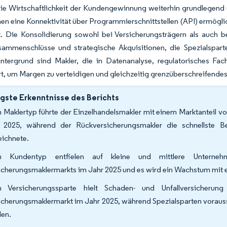
die Wirtschaftlichkeit der Kundengewinnung weiterhin grundlegend
n eine Konnektivität über Programmierschnittstellen (API) ermögli
t. Die Konsolidierung sowohl bei Versicherungsträgern als auch be
sammenschlüsse und strategische Akquisitionen, die Spezialspar
ntergrund sind Makler, die in Datenanalyse, regulatorisches Fac
rt, um Margen zu verteidigen und gleichzeitig grenzüberschreifende
gste Erkenntnisse des Berichts
 Maklertyp führte der Einzelhandelsmakler mit einem Marktanteil 
 2025, während der Rückversicherungsmakler die schnellste
eichnete.
h Kundentyp entfielen auf kleine und mittlere Untern
icherungsmaklermarkts im Jahr 2025 und es wird ein Wachstum mit e
 Versicherungssparte hielt Schaden- und Unfallversicheru
icherungsmaklermarkt im Jahr 2025, während Spezialsparten vorauss
en.