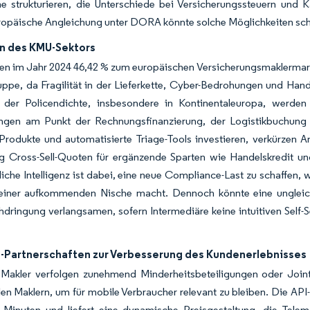
 strukturieren, die Unterschiede bei Versicherungssteuern und 
opäische Angleichung unter DORA könnte solche Möglichkeiten schr
n des KMU-Sektors
n im Jahr 2024 46,42 % zum europäischen Versicherungsmaklermarkt
ppe, da Fragilität in der Lieferkette, Cyber-Bedrohungen und Han
 der Policendichte, insbesondere in Kontinentaleuropa, werden 
ngen am Punkt der Rechnungsfinanzierung, der Logistikbuchung 
Produkte und automatisierte Triage-Tools investieren, verkürzen 
tig Cross-Sell-Quoten für ergänzende Sparten wie Handelskredit u
liche Intelligenz ist dabei, eine neue Compliance-Last zu schaffen,
 einer aufkommenden Nische macht. Dennoch könnte eine ungleic
dringung verlangsamen, sofern Intermediäre keine intuitiven Self
h-Partnerschaften zur Verbesserung des Kundenerlebnisses
e Makler verfolgen zunehmend Minderheitsbeteiligungen oder Join
len Maklern, um für mobile Verbraucher relevant zu bleiben. Die A
 Minuten und liefert eine dynamische Preisgestaltung, die Telema