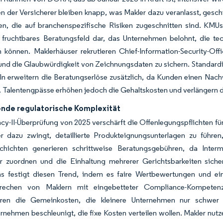
n der Versicherer bleiben knapp, was Makler dazu veranlasst, gesc
ren, die auf branchenspezifische Risiken zugeschnitten sind. KMUs,
in fruchtbares Beratungsfeld dar, das Unternehmen belohnt, die 
 können. Maklerhäuser rekrutieren Chief-Information-Security-Off
 und die Glaubwürdigkeit von Zeichnungsdaten zu sichern. Standar
n erweitern die Beratungserlöse zusätzlich, da Kunden einen Nach
. Talentengpässe erhöhen jedoch die Gehaltskosten und verlängern
de regulatorische Komplexität
cy-II-Überprüfung von 2025 verschärft die Offenlegungspflichten für
r dazu zwingt, detaillierte Produkteignungsunterlagen zu führen
schichten generieren schrittweise Beratungsgebühren, da Interm
er zuordnen und die Einhaltung mehrerer Gerichtsbarkeiten sich
hs festigt diesen Trend, indem es faire Wertbewertungen und ei
rechen von Maklern mit eingebetteter Compliance-Kompetenz s
hren die Gemeinkosten, die kleinere Unternehmen nur schwer 
rnehmen beschleunigt, die fixe Kosten verteilen wollen. Makler nut