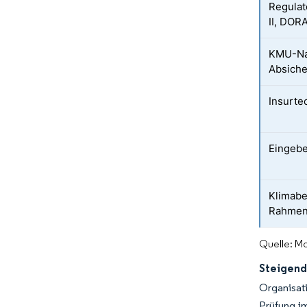
Regulat
II, DOR
KMU-Na
Absich
Insurte
Eingebe
Klimabe
Rahmen
Quelle: Mo
Steigend
Organisat
Prüfung im