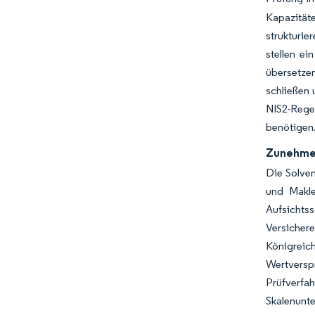
Kapazitäte
strukturie
stellen e
übersetzen
schließen
NIS2-Regel
benötigen
Zunehmen
Die Solven
und Makle
Aufsichts
Versicher
Königreic
Wertversp
Prüfverfa
Skalenunte