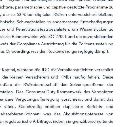
hichtete, parametrische und captive-gestützte Programme zu
 die zu 60 % bei digitalen Risiken unterversichert bleiben,
technische Schwachstellen in angemessene Entschädigungen
icer und Penetrationstestspezialisten, um Wissenslücken zu
disierte Rahmenwerke wie ISO 27001 und die bevorstehenden
weis der Compliance-Ausrichtung für die Policenausstellung
 das Onboarding, was den Rückenwind geringfügig dämpft.
 Kapital, während die IDD die Verhaltenspflichten verschärft
, die kleinen Versicherern und KMUs häufig fehlen. Diese
ediäre die Risikobereitschaft den Solvenzpositionen der
erstellen. Das Consumer-Duty-Rahmenwerk des Vereinigten
ne klare Vergütungsoffenlegung vorschreibt und damit das
tärkt. Gleichzeitig erhöhen duplizierte Berichts- und
absorbieren können, was das Akquisitionsinteresse von
zen regulatorische Arbitrage, indem sie grenzüberschreitende