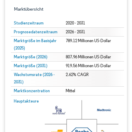
Marktübersicht
Studienzeitraum
2020 - 2031
Prognosedatenzeitraum
2026 - 2031
Marktgröße im Basisjahr
789.12 Millionen US-Dollar
(2025)
Marktgröße (2026)
807.96 Millionen US-Dollar
Marktgröße (2031)
919.56 Millionen US-Dollar
Wachstumsrate (2026 -
2.62% CAGR
2031)
Marktkonzentration
Mittel
Bild © Mordor Intelligence. Wiederverwendung erfordert Namensnennung gem
Hauptakteure