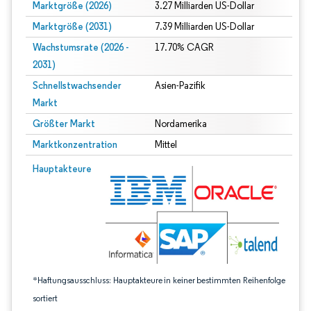
Marktgröße (2026)
3.27 Milliarden US-Dollar
Marktgröße (2031)
7.39 Milliarden US-Dollar
Wachstumsrate (2026 -
17.70% CAGR
2031)
Schnellstwachsender
Asien-Pazifik
Markt
Größter Markt
Nordamerika
Marktkonzentration
Mittel
Bild © Mordor Intelligence. Wiederverwendung erfordert Namensnennung gem
Hauptakteure
*Haftungsausschluss: Hauptakteure in keiner bestimmten Reihenfolge
sortiert