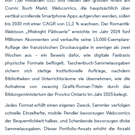
von 7,80 Milliarden USD und hielten den größten Anteil am
Comic Buch Markt. Webcomics, die hauptsächlich über
vertikal scrollende Smartphone-Apps aufgerufen werden, sollen
bis 2030 mit einer CAGR von 11,2 % wachsen. Der Romantik-
Webtoon „Midnight Pâtisserie” erreichte im Jahr 2024 fünf
Millionen Abonnenten und verkaufte seine 15.000-Exemplare-
Auflage der französischen Druckausgabe in weniger als zwei
Wochen aus – ein Beweis dafür, wie digitale Fanbasis
physische Formate beflügelt. Taschenbuch-Sammelausgaben
sichern sich stetige institutionelle Aufträge, nachdem
Bibliotheken und Unterrichtsräume sie übernehmen, wie die
Aufnahme von zwanzig Grafik-Roman-Titeln durch das
Bildungsministerium der Provinz Ontario im Jahr 2025 belegt.
Jedes Format erfüllt einen eigenen Zweck. Sammler verfolgen
schnelle Einzelhefte, mobile Pendler bevorzugen Webcomics
der Bequemlichkeit halber, und Schenkende bevorzugen dicke
Sammelausgaben. Dieser Portfolio-Ansatz erhöht die Anzahl