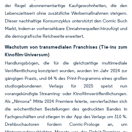
der Regel abonnementartige Kaufgewohnheiten, die den
Lebenszeitwert ohne zusätzliche Werbemaßnahmen steigern.
Dieser nachhaltige Konsumzyklus unterstützt den Comic Buch
Markt, indem er vorhersehbare Einnahmequellen hinzufügt und
die demografische Reichweite erweitert.
Wachstum von transmedialen Franchises (Tie-ins zum
Kinofilm-Universum)
Handlungsbögen, die für die gleichzeitige multimediale
Veröffentlichung konzipiert wurden, wurden im Jahr 2024 zur
gängigen Praxis, und 64 % des Print-Programms eines großen
studiogebundenen Verlags für 2025 speist nun
vorangekündigte Streaming- oder Kinofilmveröffentlichungen.
Als „Nimona” Mitte 2024 Premiere feierte, vervierfachten sich
die wöchentlichen Bestellungen des gedruckten Bandes in
Fachgeschäften und stiegen in der App des Verlags um 310 %.
Drehbuchautoren fordern Comic-Prologe an, um
Hintergrundgeschichten Monate vor der Debüt-Premiere zu