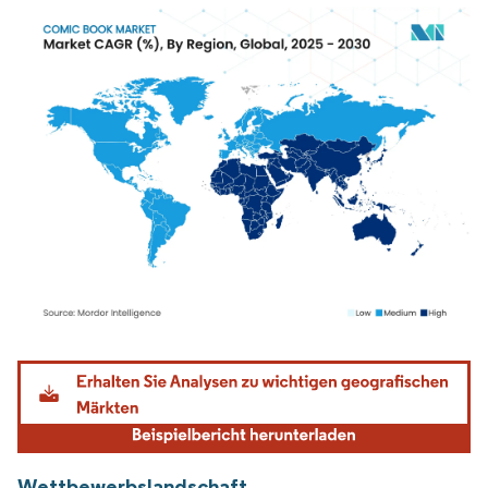
Bild © Mordor Intelligence. Wiederverwendung erfordert Namensnennung gemäß
Wettbewerbslandschaft