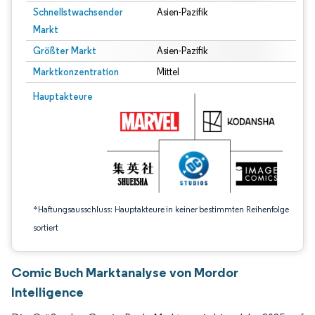
Schnellstwachsender
Asien-Pazifik
Markt
Größter Markt
Asien-Pazifik
Marktkonzentration
Mittel
Bild © Mordor Intelligence. Wiederverwendung erfordert Namensnennung gem
Hauptakteure
*Haftungsausschluss: Hauptakteure in keiner bestimmten Reihenfolge
sortiert
Comic Buch Marktanalyse von Mordor
Intelligence