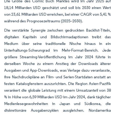
Die Größe des Comic Buch Marktes wird im Jahr 2025 auf
18,14 Milliarden USD geschätzt und soll bis 2030 einen Wert
von 23,61 Milliarden USD erreichen, bei einer CAGR von 5,41 %
während des Prognosezeitraums (2025–2030).
Die verstärkte Synergie zwischen gedruckten Backlist-Titeln,
digitalen Kapiteln und Bildschirmadaptionen treibt das
Medium über seine traditionelle Nische hinaus in ein
Unterhaltungs-Schwungrad im Mehr-Format-Bereich. Jede
größere Streaming-Veröffentlichung im Jahr 2024 führte in
derselben Woche zu einem Anstieg der Downloads älterer
Ausgaben und App-Downloads, was Verlage dazu veranlasste,
ihre Nachdruckpläne an Film- und Serien-Startdaten anstatt an
festen Katalogfenstern auszurichten. Die Region Asien-Pazifik
verankert die globale Leistung mit einem Umsatzanteil von 38
% in Höhe von 6,59 Milliarden USD im Jahr 2024, dank täglicher
Medienlesegewohnheiten in Japan und Südkorea, die
diskretionäre Ausgabenzyklen ausgleichen. Nordamerika