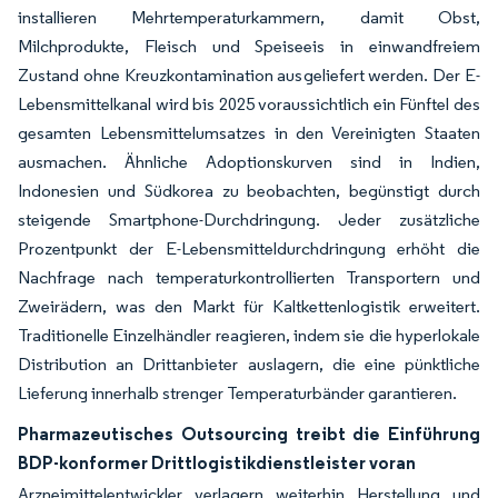
installieren Mehrtempera­turkammern, damit Obst,
Milchprodukte, Fleisch und Speiseeis in einwandfreiem
Zustand ohne Kreuzkontamination ausgeliefert werden. Der E-
Lebensmittelkanal wird bis 2025 voraussichtlich ein Fünftel des
gesamten Lebensmittelumsatzes in den Vereinigten Staaten
ausmachen. Ähnliche Adoptionskurven sind in Indien,
Indonesien und Südkorea zu beobachten, begünstigt durch
steigende Smartphone-Durchdringung. Jeder zusätzliche
Prozentpunkt der E-Lebensmitteldurchdringung erhöht die
Nachfrage nach temperaturkontrollierten Transportern und
Zweirädern, was den Markt für Kaltkettenlogistik erweitert.
Traditionelle Einzelhändler reagieren, indem sie die hyperlokale
Distribution an Drittanbieter auslagern, die eine pünktliche
Lieferung innerhalb strenger Temperaturbänder garantieren.
Pharmazeutisches Outsourcing treibt die Einführung
BDP-konformer Drittlogistikdienstleister voran
Arzneimittelentwickler verlagern weiterhin Herstellung und