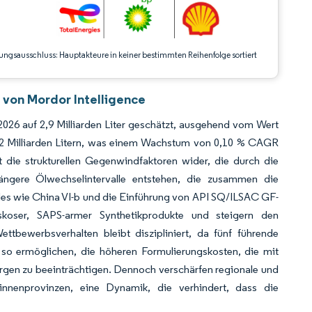
ungsausschluss: Hauptakteure in keiner bestimmten Reihenfolge sortiert
 von Mordor Intelligence
026 auf 2,9 Milliarden Liter geschätzt, ausgehend vom Wert
2,92 Milliarden Litern, was einem Wachstum von 0,10 % CAGR
 die strukturellen Gegenwindfaktoren wider, die durch die
längere Ölwechselintervalle entstehen, die zusammen die
des wie China VI-b und die Einführung von API SQ/ILSAC GF-
skoser, SAPS-armer Synthetikprodukte und steigern den
ttbewerbsverhalten bleibt diszipliniert, da fünf führende
n so ermöglichen, die höheren Formulierungskosten, die mit
rgen zu beeinträchtigen. Dennoch verschärfen regionale und
nnenprovinzen, eine Dynamik, die verhindert, dass die