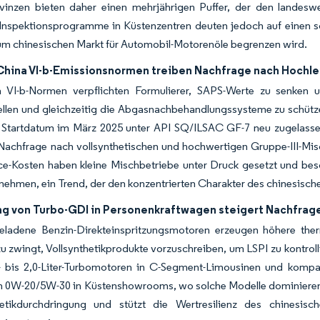
vinzen bieten daher einen mehrjährigen Puffer, der den lande
Inspektionsprogramme in Küstenzentren deuten jedoch auf einen sch
um chinesischen Markt für Automobil-Motorenöle begrenzen wird.
China VI-b-Emissionsnormen treiben Nachfrage nach Hochl
 VI-b-Normen verpflichten Formulierer, SAPS-Werte zu senken und
tellen und gleichzeitig die Abgasnachbehandlungssysteme zu schüt
Startdatum im März 2025 unter API SQ/ILSAC GF-7 neu zugelassen
Nachfrage nach vollsynthetischen und hochwertigen Gruppe-III-Misc
e-Kosten haben kleine Mischbetriebe unter Druck gesetzt und besc
ehmen, ein Trend, der den konzentrierten Charakter des chinesisch
ng von Turbo-GDI in Personenkraftwagen steigert Nachfrag
eladene Benzin-Direkteinspritzungsmotoren erzeugen höhere ther
zwingt, Vollsynthetikprodukte vorzuschreiben, um LSPI zu kontroll
- bis 2,0-Liter-Turbomotoren in C-Segment-Limousinen und kom
 0W-20/5W-30 in Küstenshowrooms, wo solche Modelle dominieren. D
etikdurchdringung und stützt die Wertresilienz des chinesis