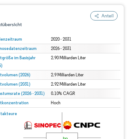
Anteil
tübersicht
ienzeitraum
2020 - 2031
nosedatenzeitraum
2026 - 2031
tgröße im Basisjahr
2.90 Milliarden Liter
5)
tvolumen (2026)
2.9 Milliarden Liter
tvolumen (2031)
2.92 Milliarden Liter
dert Namensnennung gemäß CC BY 4.0.
stumsrate (2026 - 2031)
0.10% CAGR
tkonzentration
Hoch
© Mordor Intelligence. Wiederverwendung erfordert Namensnennung gemäß CC BY 4.0.
takteure