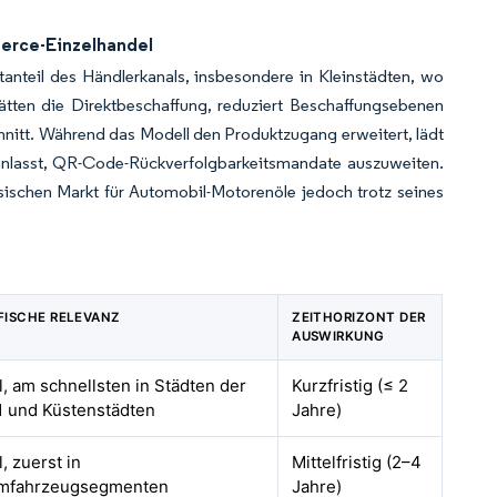
erce-Einzelhandel
anteil des Händlerkanals, insbesondere in Kleinstädten, wo
tätten die Direktbeschaffung, reduziert Beschaffungsebenen
nitt. Während das Modell den Produktzugang erweitert, lädt
anlasst, QR-Code-Rückverfolgbarkeitsmandate auszuweiten.
sischen Markt für Automobil-Motorenöle jedoch trotz seines
ISCHE RELEVANZ
ZEITHORIZONT DER
AUSWIRKUNG
l, am schnellsten in Städten der
Kurzfristig (≤ 2
1 und Küstenstädten
Jahre)
, zuerst in
Mittelfristig (2–4
mfahrzeugsegmenten
Jahre)