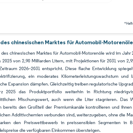
*Haft
 des chinesischen Marktes für Automobil-Motorenöle
des chinesischen Marktes für Automobil-Motorenöle wird im Jahr 2
 2025 von 2,90 Milliarden Litern, mit Projektionen für 2031 von 
Zeitraum 2026–2031 entspricht. Diese flache Entwicklung spiegelt
ektrifizierung, ein moderates Kilometerleistungswachstum und 
che Expansion dämpfen. Gleichzeitig treiben regulatorische Upgra
 2025 das Produktportfolio weiterhin in Richtung niedrigvi
ittlichen Mischungswert, auch wenn die Liter stagnieren. Das We
en bereits den Großteil der Premiumkanäle kontrollieren und ihne
tlichen Additivchemien verbunden sind, weiterzugeben, ohne die Ma
arken den Preiswettbewerb in preissensiblen Segmenten in Bi
delspreise die verfügbaren Einkommen übersteigen.