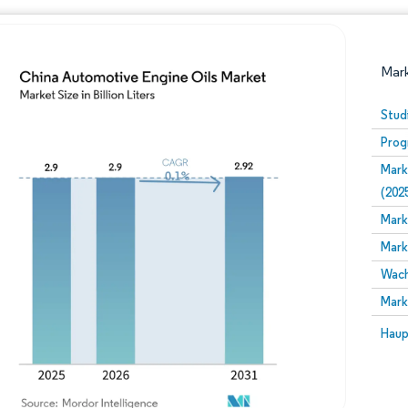
Mark
Stud
Prog
Mark
(202
Mark
Mark
Bild © Mordor Intelligence. Wiederverwendung erfor
Wach
Mark
Bild 
Haup