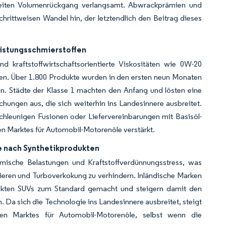
sweiten Volumenrückgang verlangsamt. Abwrackprämien und
rittweisen Wandel hin, der letztendlich den Beitrag dieses
eistungsschmierstoffen
 kraftstoffwirtschaftsorientierte Viskositäten wie 0W-20
zen. Über 1.800 Produkte wurden in den ersten neun Monaten
. Städte der Klasse 1 machten den Anfang und lösten eine
hungen aus, die sich weiterhin ins Landesinnere ausbreitet.
hleunigen Fusionen oder Liefervereinbarungen mit Basisöl-
en Marktes für Automobil-Motorenöle verstärkt.
e nach Synthetikprodukten
mische Belastungen und Kraftstoffverdünnungsstress, was
ieren und Turboverkokung zu verhindern. Inländische Marken
pakten SUVs zum Standard gemacht und steigern damit den
a sich die Technologie ins Landesinnere ausbreitet, steigt
chen Marktes für Automobil-Motorenöle, selbst wenn die