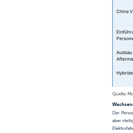
China 
Einführ
Person
Ausbau 
Afterm
Hybrid
Quelle: Mo
Wachsend
Der Perso
aber steti
Elektrofa