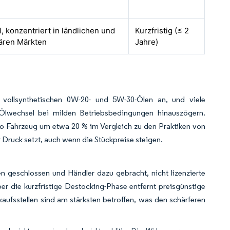
l, konzentriert in ländlichen und
Kurzfristig (≤ 2
ären Märkten
Jahre)
vollsynthetischen 0W-20- und 5W-30-Ölen an, und viele
Ölwechsel bei milden Betriebsbedingungen hinauszögern.
pro Fahrzeug um etwa 20 % im Vergleich zu den Praktiken von
Druck setzt, auch wenn die Stückpreise steigen.
l
n geschlossen und Händler dazu gebracht, nicht lizenzierte
r die kurzfristige Destocking-Phase entfernt preisgünstige
aufsstellen sind am stärksten betroffen, was den schärferen