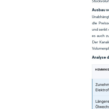
Stückvolum
Ausbau v
Unabhängi
die Preis
und senkt 
es auch z
Der Kanal
Volumenpl
Analyse 
HEMMNI
Zuneh
Elektro
Länger
Ölwechs