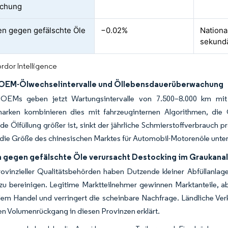
chung
n gegen gefälschte Öle
−0.02%
Nationa
sekund
rdor Intelligence
OEM-Ölwechselintervalle und Öllebensdauerüberwachung
OEMs geben jetzt Wartungsintervalle von 7.500–8.000 km mit 
rken kombinieren dies mit fahrzeuginternen Algorithmen, die 
e Ölfüllung größer ist, sinkt der jährliche Schmierstoffverbrauch 
die Größe des chinesischen Marktes für Automobil-Motorenöle unter 
 gegen gefälschte Öle verursacht Destocking im Graukana
ovinzieller Qualitätsbehörden haben Dutzende kleiner Abfüllanlage
u bereinigen. Legitime Marktteilnehmer gewinnen Marktanteile, abe
dem Handel und verringert die scheinbare Nachfrage. Ländliche Verk
gen Volumenrückgang in diesen Provinzen erklärt.