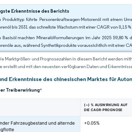
gste Erkenntnisse des Berichts
 Produkttyp führte Personenkraftwagen-Motorenöl mit einem Ums
renöl bis 2031 das schnellste Wachstum mit einer CAGR von 0,15 % 
 Basisöl machten Mineralölformulierungen im Jahr 2025 59,80 % de
renöle aus, während Synthetikprodukte voraussichtlich mit einer
Die Marktgrößen- und Prognosezahlen in diesem Bericht werden mit
ce erstellt und mit den neuesten verfügbaren Daten und Erkenntnissen
und Erkenntnisse des chinesischen Marktes für Auto
der Treiberwirkung
*
(~) % AUSWIRKUNG AUF
DIE CAGR-PROGNOSE
der Fahrzeugbestand und alternde
+0.05%
gflotte