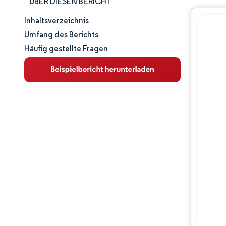
ÜBER DIESEN BERICHT
Inhaltsverzeichnis
Marktgröße und -anteil
Umfang des Berichts
Häufig gestellte Fragen
Marktanalyse
Trends und Einblicke
Segmentanalyse
Geografische Analyse
Wettbewerbslandschaft
Hauptakteure
Branchenentwicklungen