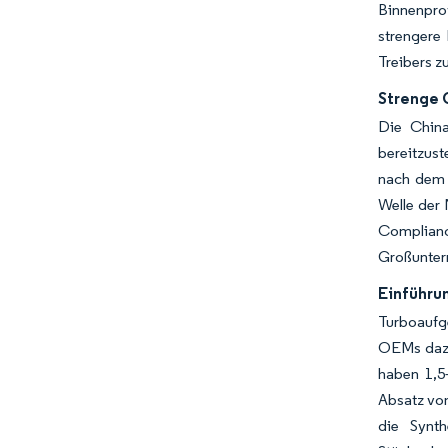
Binnenpro
strengere 
Treibers z
Strenge 
Die China
bereitzus
nach dem 
Welle der 
Complianc
Großuntern
Einführu
Turboaufg
OEMs dazu 
haben 1,5
Absatz von
die Synth