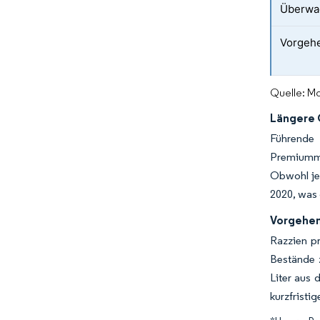
Überwa
Vorgehe
Quelle: Mo
Längere 
Führende 
Premiumma
Obwohl jed
2020, was 
Vorgehen
Razzien pr
Bestände z
Liter aus 
kurzfristi