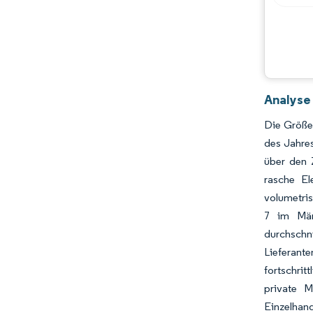
Analyse
Die Größe 
des Jahres
über den 
rasche El
volumetris
7 im März
durchschn
Lieferant
fortschrit
private M
Einzelhan