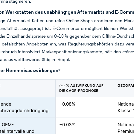
ina stagnieren.
on Werkstätten des unabhängigen Aftermarkts und E-Comm
ge Aftermarket-Ketten und reine Online-Shops erodieren den Markt
sensibilität ausgeprägt ist. E-Commerce ermöglicht kleinen Werks
die Einzelhandelspreise um 8–10 % gegenüber dem Offline-Durchsch
u gefälschten Angeboten ein, was Regulierungsbehörden dazu ver
umbruch intensiviert Markenpositionierungskämpfe, hält den chine
ateaus wettbewerbsfähig im Regal.
der Hemmnisauswirkungen
*
S
(~) % AUSWIRKUNG AUF
GEOGRAF
DIE CAGR-PROGNOSE
mende
−0.08%
Nationa
fahrzeugdurchdringung
Klasse 
e OEM-
−0.03%
National
elintervalle und
Premiu