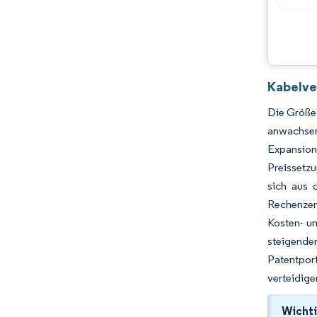
Chancen & Aussichten
Branchenentwicklungen
Kabelve
Die Größe 
anwachsen
Expansion
Preissetzu
sich aus 
Rechenzen
Kosten- un
steigende
Patentpor
verteidig
Wichti