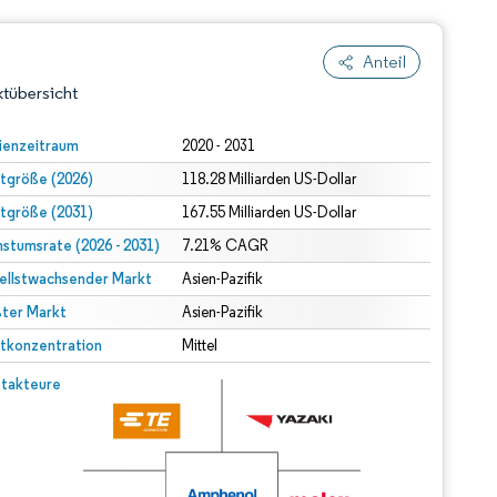
Anteil
tübersicht
ienzeitraum
2020 - 2031
tgröße (2026)
118.28 Milliarden US-Dollar
tgröße (2031)
167.55 Milliarden US-Dollar
stumsrate (2026 - 2031)
7.21% CAGR
ellstwachsender Markt
Asien-Pazifik
ter Markt
dert Namensnennung gemäß CC BY 4.0.
Asien-Pazifik
tkonzentration
Mittel
© Mordor Intelligence. Wiederverwendung erfordert Namensnennung gemäß CC BY 4.0.
takteure