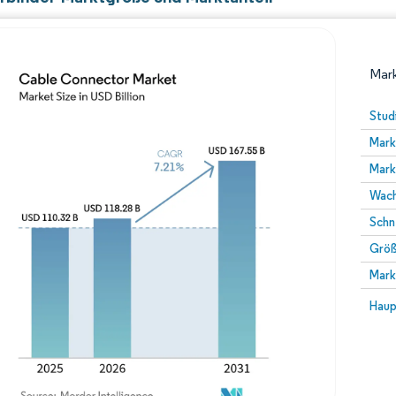
Mark
Stud
Mark
Mark
Wach
Schn
Größ
Bild © Mordor Intelligence. Wiederverwendung erfor
Mark
Bild 
Haup