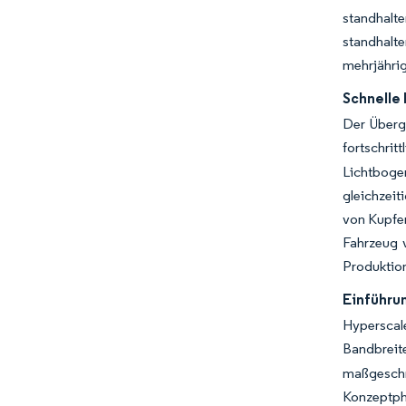
standhalte
standhalt
mehrjährig
Schnelle
Der Überg
fortschrit
Lichtboge
gleichzeit
von Kupfer
Fahrzeug 
Produktion
Einführu
Hyperscal
Bandbreite
maßgeschne
Konzeptp