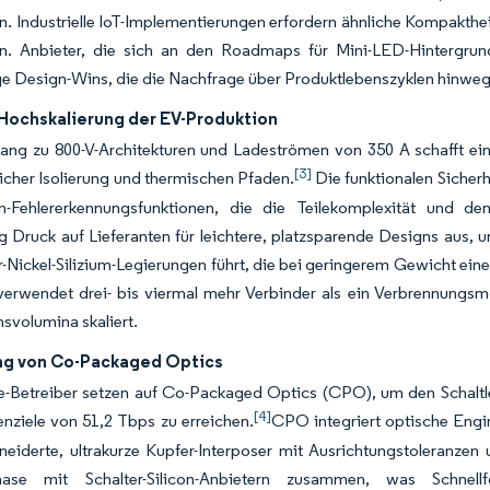
n. Industrielle IoT-Implementierungen erfordern ähnliche Kompakt
en. Anbieter, die sich an den Roadmaps für Mini-LED-Hintergrund
e Design-Wins, die die Nachfrage über Produktlebenszyklen hinweg
 Hochskalierung der EV-Produktion
ang zu 800-V-Architekturen und Ladeströmen von 350 A schafft e
[3]
tlicher Isolierung und thermischen Pfaden.
Die funktionalen Sicherh
n-Fehlererkennungsfunktionen, die die Teilekomplexität und de
ig Druck auf Lieferanten für leichtere, platzsparende Designs aus,
-Nickel-Silizium-Legierungen führt, die bei geringerem Gewicht eine 
verwendet drei- bis viermal mehr Verbinder als ein Verbrennungsm
svolumina skaliert.
ng von Co-Packaged Optics
e-Betreiber setzen auf Co-Packaged Optics (CPO), um den Schaltl
[4]
nziele von 51,2 Tbps zu erreichen.
CPO integriert optische Engin
iderte, ultrakurze Kupfer-Interposer mit Ausrichtungstoleranzen 
hase mit Schalter-Silicon-Anbietern zusammen, was Schnell