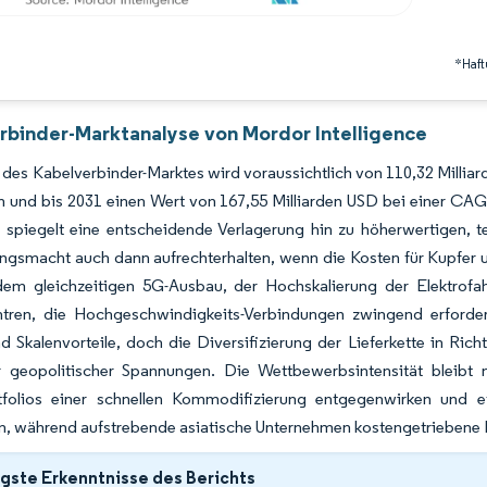
*Haft
rbinder-Marktanalyse von Mordor Intelligence
des Kabelverbinder-Marktes wird voraussichtlich von 110,32 Milliar
 und bis 2031 einen Wert von 167,55 Milliarden USD bei einer CAG
 spiegelt eine entscheidende Verlagerung hin zu höherwertigen, t
ngsmacht auch dann aufrechterhalten, wenn die Kosten für Kupfer u
dem gleichzeitigen 5G-Ausbau, der Hochskalierung der Elektrofa
tren, die Hochgeschwindigkeits-Verbindungen zwingend erfordern.
d Skalenvorteile, doch die Diversifizierung der Lieferkette in Ri
r geopolitischer Spannungen. Die Wettbewerbsintensität bleibt 
tfolios einer schnellen Kommodifizierung entgegenwirken und et
en, während aufstrebende asiatische Unternehmen kostengetriebene
gste Erkenntnisse des Berichts