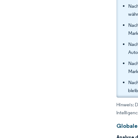
Nach
währ
Nach
Mark
Nach
Auto
Nach
Mark
Nach
blei
Hinweis: 
Intelligen
Globale
Analyse 