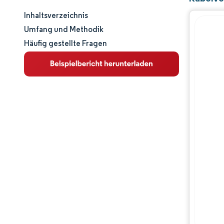
Inhaltsverzeichnis
Marktgröße und -anteil
Umfang und Methodik
Häufig gestellte Fragen
Marktanalyse
Trends und Einblicke
Segmentanalyse
Geografische Analyse
Regulatorisches Umfeld
Wertschöpfungskettenanalyse
Wettbewerbslandschaft
Hauptakteure