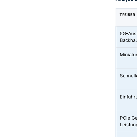
TREIBER
5G-Ausb
Backhau
Miniatu
Schnell
Einführ
PCIe G
Leistun