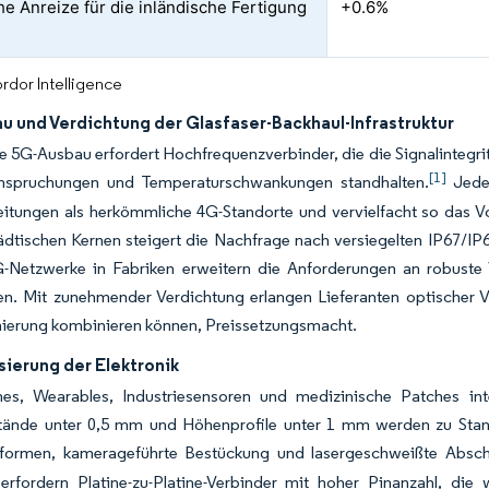
che Anreize für die inländische Fertigung
+0.6%
rdor Intelligence
u und Verdichtung der Glasfaser-Backhaul-Infrastruktur
e 5G-Ausbau erfordert Hochfrequenzverbinder, die die Signalintegrit
[1]
spruchungen und Temperaturschwankungen standhalten.
Jeder
leitungen als herkömmliche 4G-Standorte und vervielfacht so das 
tädtischen Kernen steigert die Nachfrage nach versiegelten IP67/IP6
G-Netzwerke in Fabriken erweitern die Anforderungen an robuste 
en. Mit zunehmender Verdichtung erlangen Lieferanten optischer 
nierung kombinieren können, Preissetzungsmacht.
sierung der Elektronik
es, Wearables, Industriesensoren und medizinische Patches int
tände unter 0,5 mm und Höhenprofile unter 1 mm werden zu Standa
sformen, kamerageführte Bestückung und lasergeschweißte Absch
erfordern Platine-zu-Platine-Verbinder mit hoher Pinanzahl, di