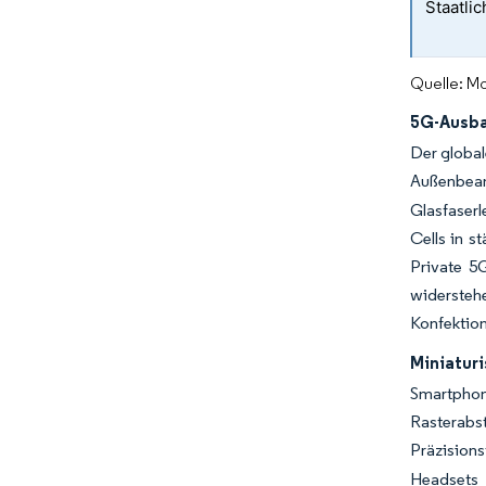
Staatli
Quelle: Mo
5G-Ausba
Der global
Außenbean
Glasfaser
Cells in s
Private 5
widersteh
Konfektio
Miniaturi
Smartphon
Rasterabs
Präzision
Headsets 