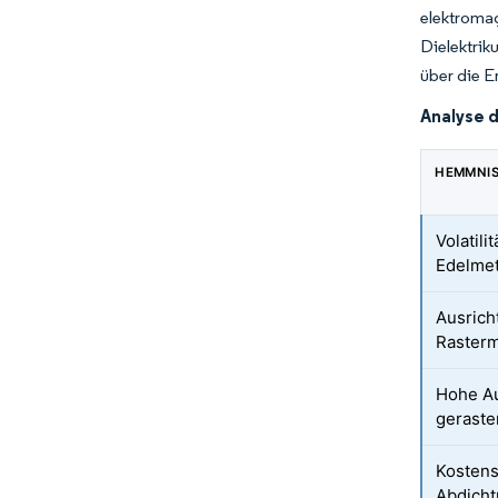
elektrom
Dielektri
über die 
Analyse 
HEMMNI
Volatili
Edelmet
Ausrich
Raster
Hohe Au
geraste
Kostens
Abdich