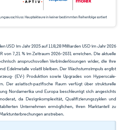
ungsausschluss: Hauptakteure in keiner bestimmten Reihenfolge sortiert
den USD im Jahr 2025 auf 118,28 Milliarden USD im Jahr 2026
R von 7,21 % im Zeitraum 2026–2031 erreichen. Die aktuelle
echnisch anspruchsvollen Verbinderlösungen wider, die ihre
nd Edelmetalle volatil bleiben. Der Wachstumsimpuls ergibt
hrzeug- (EV-) Produktion sowie Upgrades von Hyperscale-
 Der asiatisch-pazifische Raum verfügt über strukturelle
chtung Nordamerika und Europa beschleunigt sich angesichts
moderat, da Designkomplexität, Qualifizierungszyklen und
ablierten Unternehmen ermöglichen, ihren Marktanteil zu
 Marktunterbrechungen anstreben.