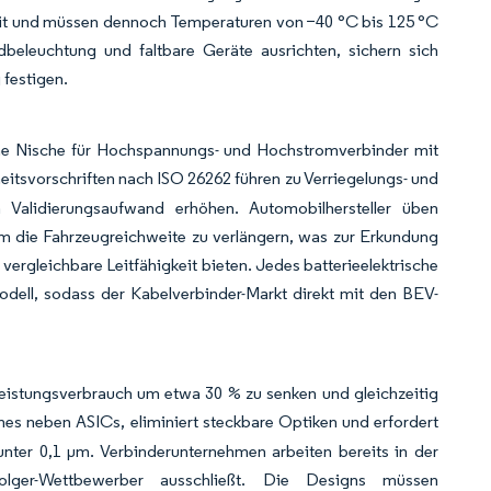
heit und müssen dennoch Temperaturen von −40 °C bis 125 °C
beleuchtung und faltbare Geräte ausrichten, sichern sich
 festigen.
ine Nische für Hochspannungs- und Hochstromverbinder mit
eitsvorschriften nach ISO 26262 führen zu Verriegelungs- und
n Validierungsaufwand erhöhen. Automobilhersteller üben
 um die Fahrzeugreichweite zu verlängern, was zur Erkundung
vergleichbare Leitfähigkeit bieten. Jedes batterieelektrische
odell, sodass der Kabelverbinder-Markt direkt mit den BEV-
eistungsverbrauch um etwa 30 % zu senken und gleichzeitig
es neben ASICs, eliminiert steckbare Optiken und erfordert
unter 0,1 µm. Verbinderunternehmen arbeiten bereits in der
folger-Wettbewerber ausschließt. Die Designs müssen