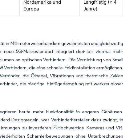
Nordamerika und
Langfristig (≥ 4
Europa
Jahre)
ät in Millimeterwellenbändern gewährleisten und gleichzeitig
 neue 5G-Makrostandort integriert drei- bis viermal mehr
Volumen an optischen Verbindern. Die Verdichtung von Small
8-Verbindern, die eine schnelle Feldinstallation ermöglichen.
Verbinder, die Ölnebel, Vibrationen und thermische Zyklen
Verbinder, die niedrige Einfügedämpfung mit werkzeugloser
egrieren heute mehr Funktionalität in engeren Gehäusen.
rd-Designregeln, was Verbinderhersteller dazu zwingt, in
[2]
irmungen zu investieren.
Hochwertige Kameras und VR-
e wiederholten Scharnierbewegungen ohne Unterbrechungen