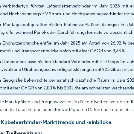
 Verbindertyp führten Leiterplattenverbinder im Jahr 2025 mit 
end Hochspannungs-EV-Strom- und Hochspannungsverbinder die sch
 Montagekonfiguration hielten Platine-zu-Platine-Lösungen im Jah
tgröße, während Panel- oder Durchführungsformate voraussichtlic
 Endnutzerbranche entfiel im Jahr 2025 ein Anteil von 26,92 % des
mobil und Transport entwickeln sich mit einer CAGR von 8,33 %.
 Datenratenklasse hielten Standard-Verbinder mit ≤10 Gbps im Jah
t, während Ultrahochgeschwindigkeitslösungen mit ≥25 Gbps mit e
 Geografie beherrschte der asiatisch-pazifische Raum im Jahr 202
bt mit einer CAGR von 7,88 % bis 2031 die am schnellsten wachsend
Die Marktgrößen- und Prognosezahlen in diesem Bericht werden mit
ce erstellt und mit den neuesten verfügbaren Daten und Erkenntnissen
 Kabelverbinder-Markttrends und -einblicke
der Treiberwirkung
*