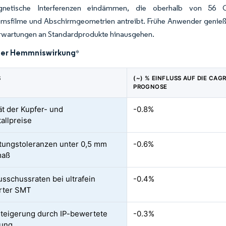
agnetische Interferenzen eindämmen, die oberhalb von 56 GH
kumsfilme und Abschirmgeometrien antreibt. Frühe Anwender genieß
Erwartungen an Standardprodukte hinausgehen.
der Hemmniswirkung
*
S
(~) % EINFLUSS AUF DIE CAGR
PROGNOSE
tät der Kupfer- und
-0.8%
allpreise
tungstoleranzen unter 0,5 mm
-0.6%
maß
sschussraten bei ultrafein
-0.4%
rter SMT
teigerung durch IP-bewertete
-0.3%
tung