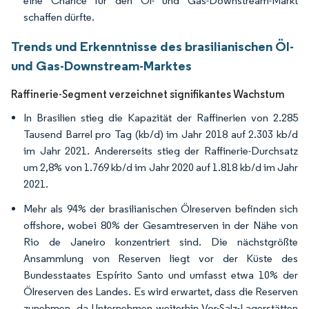
eine Chance für den Öl- und Gas-Downstream-Markt
schaffen dürfte.
Trends und Erkenntnisse des brasilianischen Öl-
und Gas-Downstream-Marktes
Raffinerie-Segment verzeichnet signifikantes Wachstum
In Brasilien stieg die Kapazität der Raffinerien von 2.285
Tausend Barrel pro Tag (kb/d) im Jahr 2018 auf 2.303 kb/d
im Jahr 2021. Andererseits stieg der Raffinerie-Durchsatz
um 2,8% von 1.769 kb/d im Jahr 2020 auf 1.818 kb/d im Jahr
2021.
Mehr als 94% der brasilianischen Ölreserven befinden sich
offshore, wobei 80% der Gesamtreserven in der Nähe von
Rio de Janeiro konzentriert sind. Die nächstgrößte
Ansammlung von Reserven liegt vor der Küste des
Bundesstaates Espírito Santo und umfasst etwa 10% der
Ölreserven des Landes. Es wird erwartet, dass die Reserven
zunehmen, da Unternehmen weiterhin Vor-Salz-Lagerstätten