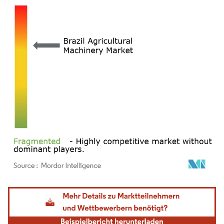
Bild © Mordor Intelligence. Wiederverwendung erfordert Namensnennung gemäß