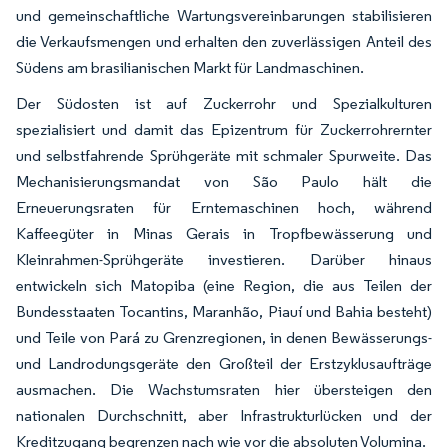
und gemeinschaftliche Wartungsvereinbarungen stabilisieren
die Verkaufsmengen und erhalten den zuverlässigen Anteil des
Südens am brasilianischen Markt für Landmaschinen.
Der Südosten ist auf Zuckerrohr und Spezialkulturen
spezialisiert und damit das Epizentrum für Zuckerrohrernter
und selbstfahrende Sprühgeräte mit schmaler Spurweite. Das
Mechanisierungsmandat von São Paulo hält die
Erneuerungsraten für Erntemaschinen hoch, während
Kaffeegüter in Minas Gerais in Tropfbewässerung und
Kleinrahmen-Sprühgeräte investieren. Darüber hinaus
entwickeln sich Matopiba (eine Region, die aus Teilen der
Bundesstaaten Tocantins, Maranhão, Piauí und Bahia besteht)
und Teile von Pará zu Grenzregionen, in denen Bewässerungs-
und Landrodungsgeräte den Großteil der Erstzyklusaufträge
ausmachen. Die Wachstumsraten hier übersteigen den
nationalen Durchschnitt, aber Infrastrukturlücken und der
Kreditzugang begrenzen nach wie vor die absoluten Volumina.