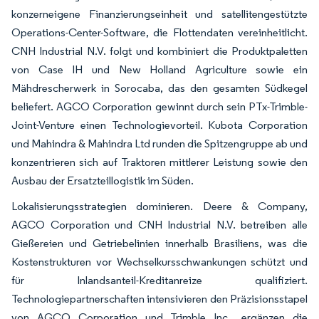
konzerneigene Finanzierungseinheit und satellitengestützte
Operations-Center-Software, die Flottendaten vereinheitlicht.
CNH Industrial N.V. folgt und kombiniert die Produktpaletten
von Case IH und New Holland Agriculture sowie ein
Mähdrescherwerk in Sorocaba, das den gesamten Südkegel
beliefert. AGCO Corporation gewinnt durch sein PTx-Trimble-
Joint-Venture einen Technologievorteil. Kubota Corporation
und Mahindra & Mahindra Ltd runden die Spitzengruppe ab und
konzentrieren sich auf Traktoren mittlerer Leistung sowie den
Ausbau der Ersatzteillogistik im Süden.
Lokalisierungsstrategien dominieren. Deere & Company,
AGCO Corporation und CNH Industrial N.V. betreiben alle
Gießereien und Getriebelinien innerhalb Brasiliens, was die
Kostenstrukturen vor Wechselkursschwankungen schützt und
für Inlandsanteil-Kreditanreize qualifiziert.
Technologiepartnerschaften intensivieren den Präzisionsstapel
von AGCO Corporation und Trimble Inc., ergänzen die