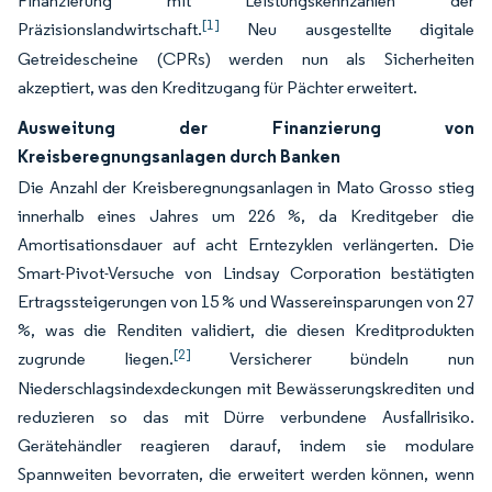
Finanzierung mit Leistungskennzahlen der
[1]
Präzisionslandwirtschaft.
Neu ausgestellte digitale
Getreidescheine (CPRs) werden nun als Sicherheiten
akzeptiert, was den Kreditzugang für Pächter erweitert.
Ausweitung der Finanzierung von
Kreisberegnungsanlagen durch Banken
Die Anzahl der Kreisberegnungsanlagen in Mato Grosso stieg
innerhalb eines Jahres um 226 %, da Kreditgeber die
Amortisationsdauer auf acht Erntezyklen verlängerten. Die
Smart-Pivot-Versuche von Lindsay Corporation bestätigten
Ertragssteigerungen von 15 % und Wassereinsparungen von 27
%, was die Renditen validiert, die diesen Kreditprodukten
[2]
zugrunde liegen.
Versicherer bündeln nun
Niederschlagsindexdeckungen mit Bewässerungskrediten und
reduzieren so das mit Dürre verbundene Ausfallrisiko.
Gerätehändler reagieren darauf, indem sie modulare
Spannweiten bevorraten, die erweitert werden können, wenn