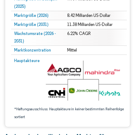
(2025)
Marktgröße (2026)
8.42 Milliarden US-Dollar
Marktgröße (2031)
11.38 Milliarden US-Dollar
Wachstumsrate (2026 -
6.22% CAGR
2031)
Marktkonzentration
Mittel
Bild © Mordor Intelligence. Wiederverwendung erfordert Namensnennung gem
Hauptakteure
*Haftungsausschluss: Hauptakteure in keiner bestimmten Reihenfolge
sortiert