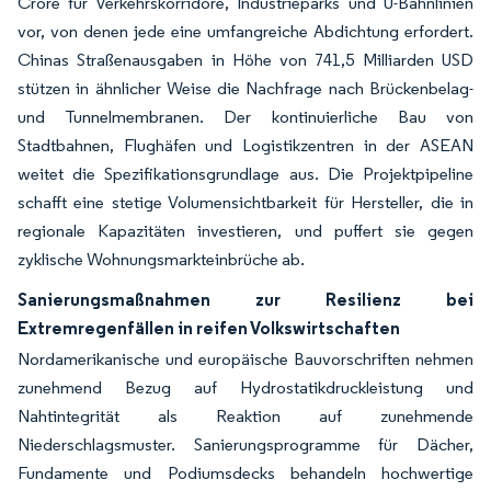
Crore für Verkehrskorridore, Industrieparks und U-Bahnlinien
vor, von denen jede eine umfangreiche Abdichtung erfordert.
Chinas Straßenausgaben in Höhe von 741,5 Milliarden USD
stützen in ähnlicher Weise die Nachfrage nach Brückenbelag-
und Tunnelmembranen. Der kontinuierliche Bau von
Stadtbahnen, Flughäfen und Logistikzentren in der ASEAN
weitet die Spezifikationsgrundlage aus. Die Projektpipeline
schafft eine stetige Volumensichtbarkeit für Hersteller, die in
regionale Kapazitäten investieren, und puffert sie gegen
zyklische Wohnungsmarkteinbrüche ab.
Sanierungsmaßnahmen zur Resilienz bei
Extremregenfällen in reifen Volkswirtschaften
Nordamerikanische und europäische Bauvorschriften nehmen
zunehmend Bezug auf Hydrostatikdruckleistung und
Nahtintegrität als Reaktion auf zunehmende
Niederschlagsmuster. Sanierungsprogramme für Dächer,
Fundamente und Podiumsdecks behandeln hochwertige