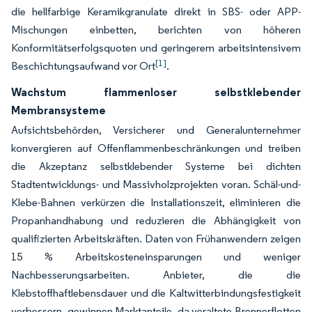
die hellfarbige Keramikgranulate direkt in SBS- oder APP-
Mischungen einbetten, berichten von höheren
Konformitätserfolgsquoten und geringerem arbeitsintensivem
[1]
Beschichtungsaufwand vor Ort
.
Wachstum flammenloser selbstklebender
Membransysteme
Aufsichtsbehörden, Versicherer und Generalunternehmer
konvergieren auf Offenflammenbeschränkungen und treiben
die Akzeptanz selbstklebender Systeme bei dichten
Stadtentwicklungs- und Massivholzprojekten voran. Schäl-und-
Klebe-Bahnen verkürzen die Installationszeit, eliminieren die
Propanhandhabung und reduzieren die Abhängigkeit von
qualifizierten Arbeitskräften. Daten von Frühanwendern zeigen
15 % Arbeitskosteneinsparungen und weniger
Nachbesserungsarbeiten. Anbieter, die die
Klebstoffhaftlebensdauer und die Kaltwitterbindungsfestigkeit
verbessern, gewinnen Marktanteile, da veraltete Brennerflotten