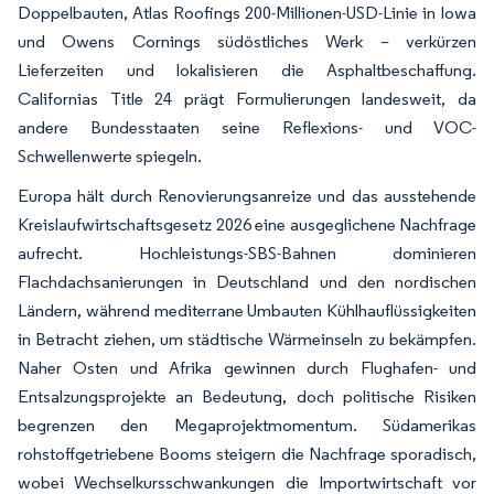
Doppelbauten, Atlas Roofings 200-Millionen-USD-Linie in Iowa
und Owens Cornings südöstliches Werk – verkürzen
Lieferzeiten und lokalisieren die Asphaltbeschaffung.
Californias Title 24 prägt Formulierungen landesweit, da
andere Bundesstaaten seine Reflexions- und VOC-
Schwellenwerte spiegeln.
Europa hält durch Renovierungsanreize und das ausstehende
Kreislaufwirtschaftsgesetz 2026 eine ausgeglichene Nachfrage
aufrecht. Hochleistungs-SBS-Bahnen dominieren
Flachdachsanierungen in Deutschland und den nordischen
Ländern, während mediterrane Umbauten Kühlhauflüssigkeiten
in Betracht ziehen, um städtische Wärmeinseln zu bekämpfen.
Naher Osten und Afrika gewinnen durch Flughafen- und
Entsalzungsprojekte an Bedeutung, doch politische Risiken
begrenzen den Megaprojektmomentum. Südamerikas
rohstoffgetriebene Booms steigern die Nachfrage sporadisch,
wobei Wechselkursschwankungen die Importwirtschaft vor