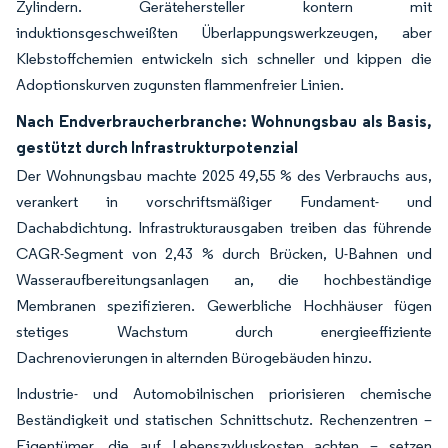
Zylindern. Gerätehersteller kontern mit
induktionsgeschweißten Überlappungswerkzeugen, aber
Klebstoffchemien entwickeln sich schneller und kippen die
Adoptionskurven zugunsten flammenfreier Linien.
Nach Endverbraucherbranche: Wohnungsbau als Basis,
gestützt durch Infrastrukturpotenzial
Der Wohnungsbau machte 2025 49,55 % des Verbrauchs aus,
verankert in vorschriftsmäßiger Fundament- und
Dachabdichtung. Infrastrukturausgaben treiben das führende
CAGR-Segment von 2,43 % durch Brücken, U-Bahnen und
Wasseraufbereitungsanlagen an, die hochbeständige
Membranen spezifizieren. Gewerbliche Hochhäuser fügen
stetiges Wachstum durch energieeffiziente
Dachrenovierungen in alternden Bürogebäuden hinzu.
Industrie- und Automobilnischen priorisieren chemische
Beständigkeit und statischen Schnittschutz. Rechenzentren –
Eigentümer, die auf Lebenszykluskosten achten – setzen