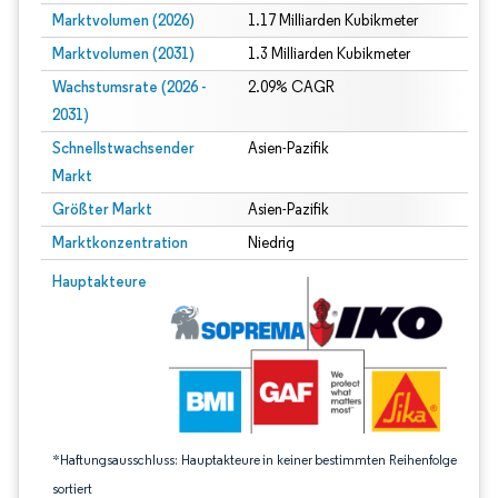
Marktvolumen (2026)
1.17 Milliarden Kubikmeter
Marktvolumen (2031)
1.3 Milliarden Kubikmeter
Wachstumsrate (2026 -
2.09% CAGR
2031)
Schnellstwachsender
Asien-Pazifik
Markt
Größter Markt
Asien-Pazifik
Marktkonzentration
Niedrig
Bild © Mordor Intelligence. Wiederverwendung erfordert Namensnennung gem
Hauptakteure
*Haftungsausschluss: Hauptakteure in keiner bestimmten Reihenfolge
sortiert