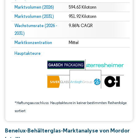
Marktvolumen (2026)
594.63 Kilotonn
Marktvolumen (2031)
951.92 Kilotonn
Wachstumsrate (2026 -
9.86% CAGR
2031)
Marktkonzentration
Mittel
Bild © Mordor Intelligence. Wiederverwendung erfordert Namensnennung gem
Hauptakteure
*Haftungsausschluss: Hauptakteure in keiner bestimmten Reihenfolge
sortiert
Benelux-Behälterglas-Marktanalyse von Mordor