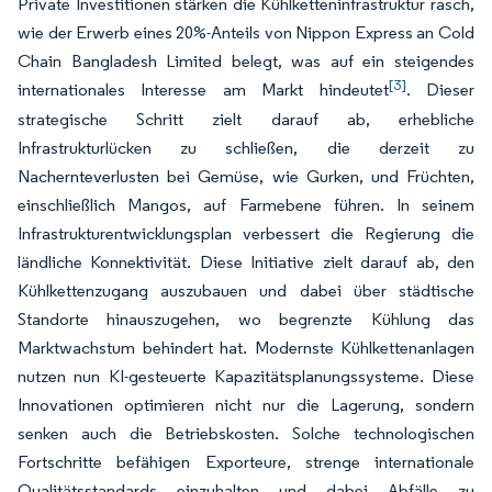
Private Investitionen stärken die Kühlketteninfrastruktur rasch,
wie der Erwerb eines 20%-Anteils von Nippon Express an Cold
Chain Bangladesh Limited belegt, was auf ein steigendes
[3]
internationales Interesse am Markt hindeutet
. Dieser
strategische Schritt zielt darauf ab, erhebliche
Infrastrukturlücken zu schließen, die derzeit zu
Nachernteverlusten bei Gemüse, wie Gurken, und Früchten,
einschließlich Mangos, auf Farmebene führen. In seinem
Infrastrukturentwicklungsplan verbessert die Regierung die
ländliche Konnektivität. Diese Initiative zielt darauf ab, den
Kühlkettenzugang auszubauen und dabei über städtische
Standorte hinauszugehen, wo begrenzte Kühlung das
Marktwachstum behindert hat. Modernste Kühlkettenanlagen
nutzen nun KI-gesteuerte Kapazitätsplanungssysteme. Diese
Innovationen optimieren nicht nur die Lagerung, sondern
senken auch die Betriebskosten. Solche technologischen
Fortschritte befähigen Exporteure, strenge internationale
Qualitätsstandards einzuhalten und dabei Abfälle zu