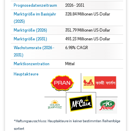
Prognosedatenzeitraum
2026 - 2031
Marktgröße im Basisjahr
328.84 Millionen US-Dollar
(2025)
Marktgröße (2026)
351.79 Millionen US-Dollar
Marktgröße (2031)
493.23 Millionen US-Dollar
Wachstumsrate (2026 -
6.98% CAGR
2031)
Marktkonzentration
Mittel
Bild © Mordor Intelligence. Wiederverwendung erfordert Namensnennung gem
Hauptakteure
*Haftungsausschluss: Hauptakteure in keiner bestimmten Reihenfolge
sortiert