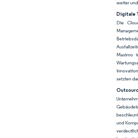
weiter und
Digitale 
Die Cloud
Managemen
Betriebsd
Ausfallze
Maximo im
Wartungsa
Innovatio
setzten da
Outsourc
Unternehme
Gebäudetec
beschleun
und Kompet
verdeutlic