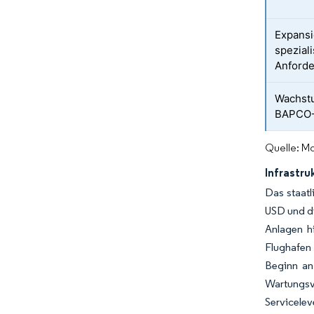
Expansi
spezial
Anford
Wachstu
BAPCO-P
Quelle: Mo
Infrastru
Das staat
USD und di
Anlagen h
Flughafen
Beginn an 
Wartungs
Servicele