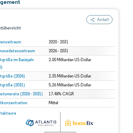
nagement
Anteil
tübersicht
ienzeitraum
2020 - 2031
nosedatenzeitraum
2026 - 2031
tgröße im Basisjahr
2.00 Milliarden US-Dollar
5)
tgröße (2026)
2.35 Milliarden US-Dollar
tgröße (2031)
5.26 Milliarden US-Dollar
dert Namensnennung gemäß CC BY 4.0.
stumsrate (2026 - 2031)
17.48% CAGR
tkonzentration
Mittel
© Mordor Intelligence. Wiederverwendung erfordert Namensnennung gemäß CC BY 4.0.
takteure