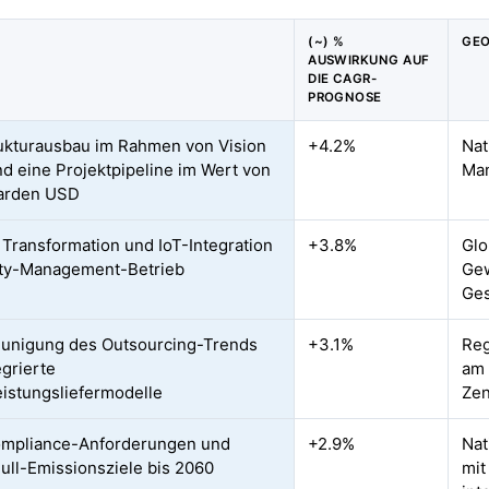
(~) %
GEO
AUSWIRKUNG AUF
DIE CAGR-
PROGNOSE
rukturausbau im Rahmen von Vision
+4.2%
Nat
d eine Projektpipeline im Wert von
Man
iarden USD
e Transformation und IoT-Integration
+3.8%
Glo
lity-Management-Betrieb
Ge
Ges
unigung des Outsourcing-Trends
+3.1%
Reg
egrierte
am 
eistungsliefermodelle
Zen
mpliance-Anforderungen und
+2.9%
Nat
ull-Emissionsziele bis 2060
mit