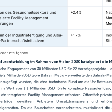
int
on des Gesundheitssektors und
+2.4%
Nat
isierte Facility-Management-
Man
erungen
Med
m der Industriefertigung und Alba-
+1.7%
Ind
artnerschaftsinitiativen
Sit
rdor Intelligence
kturentwicklung im Rahmen von Vision 2030 katalysiert die
liche Engagement von 30 Milliarden USD für 22 Vorzeigeprojekte –
e 2 Milliarden USD teure Bahrain Metro – erweiterte den Bahrain-Ma
inzugefügt wurden, die eine technische Rund-um-die-Uhr-Betreuu
 im Wert von 1,1 Milliarden USD führte komplexe Passagierfluss-
ein integriertes Facility Management erfordern. Öffentlich-private
verträge, gewähren Anbietern Umsatztransparenz und erhöh
velgarantien. Da die Bauarbeiten voranschreiten, multipliziert d