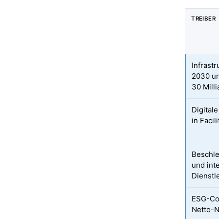
TREIBER
Infrast
2030 un
30 Mill
Digital
in Faci
Beschle
und int
Dienstl
ESG-Co
Netto-N