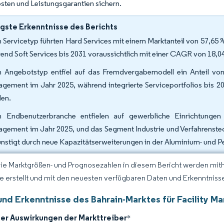
sten und Leistungsgarantien sichern.
gste Erkenntnisse des Berichts
 Servicetyp führten Hard Services mit einem Marktanteil von 57,65 
end Soft Services bis 2031 voraussichtlich mit einer CAGR von 18,0
 Angebotstyp entfiel auf das Fremdvergabemodell ein Anteil von
gement im Jahr 2025, während integrierte Serviceportfolios bis 2
en.
 Endbenutzerbranche entfielen auf gewerbliche Einrichtungen
gement im Jahr 2025, und das Segment Industrie und Verfahrenstec
nstigt durch neue Kapazitätserweiterungen in der Aluminium- und P
Die Marktgrößen- und Prognosezahlen in diesem Bericht werden mit
ce erstellt und mit den neuesten verfügbaren Daten und Erkenntnissen
und Erkenntnisse des Bahrain-Marktes für Facility 
der Auswirkungen der Markttreiber
*