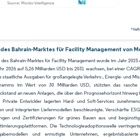
*Haft
 des Bahrain-Marktes für Facility Management von Mo
des Bahrain-Marktes für Facility Management wurde im Jahr 2025 au
hr 2026 auf 5,26 Milliarden USD bis 2031 wachsen, bei einer CAG
 staatliche Ausgaben für großangelegte Verkehrs-, Energie- und Mis
gramms im Wert von 30 Milliarden USD, stützten das rasche 
ckstand an neuen Anlagen, die über den Prognosehorizont hinweg in
]
Private Entwickler lagerten Hard- und Soft-Services zunehmend
n und integrierten Liefermodellen beschleunigte. Verschärfte ESG-V
ngen und Zertifizierungen für grünes Bauen aus und begünstigt
timierungsplattformen. Die Technologieadoptionswelle verringert
gabemodellen und ermutigte Unternehmen, ergebnisbasierte 