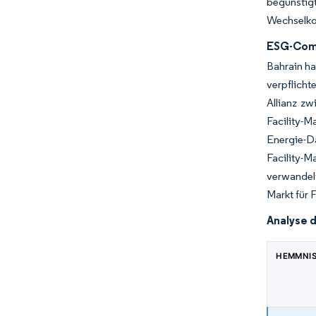
begünstig
Wechselkos
ESG-Comp
Bahrain ha
verpflich
Allianz z
Facility-
Energie-Da
Facility-
verwandelt
Markt für 
Analyse 
HEMMNI