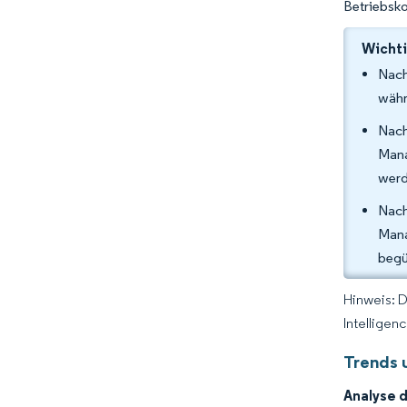
Betriebsko
Wichti
Nach
währ
Nach
Mana
werd
Nach
Mana
begü
Hinweis: 
Intelligen
Trends 
Analyse 