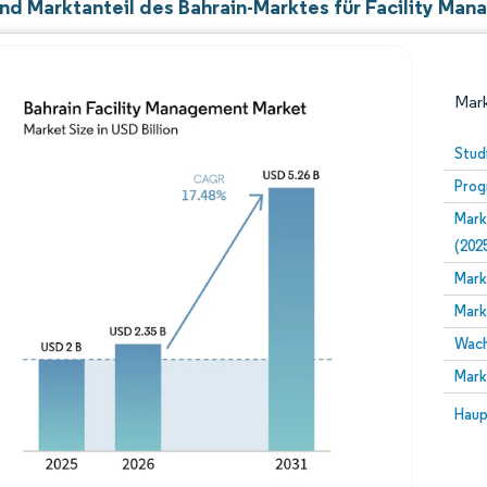
nd Marktanteil des Bahrain-Marktes für Facility Ma
Mark
Stud
Prog
Mark
(202
Mark
Mark
Bild © Mordor Intelligence. Wiederverwendung erfor
Wach
Mark
Bild 
Haup