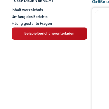
ÜBER DIESEN BERICHT
Größe u
Inhaltsverzeichnis
Marktgröße und -anteil
Umfang des Berichts
Häufig gestellte Fragen
Marktanalyse
Trends und Einblicke
Segmentanalyse
Geografische Analyse
Wettbewerbslandschaft
Hauptakteure
Branchenentwicklungen