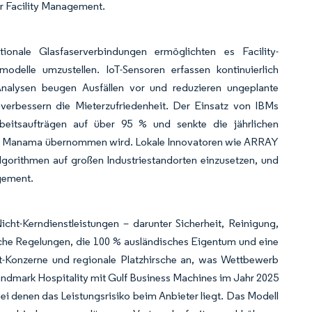
ür Facility Management.
tionale Glasfaserverbindungen ermöglichten es Facility-
elle umzustellen. IoT-Sensoren erfassen kontinuierlich
Analysen beugen Ausfällen vor und reduzieren ungeplante
verbessern die Mieterzufriedenheit. Der Einsatz von IBMs
beitsaufträgen auf über 95 % und senkte die jährlichen
 in Manama übernommen wird. Lokale Innovatoren wie ARRAY
gorithmen auf großen Industriestandorten einzusetzen, und
agement.
cht-Kerndienstleistungen – darunter Sicherheit, Reinigung,
iche Regelungen, die 100 % ausländisches Eigentum und eine
t-Konzerne und regionale Platzhirsche an, was Wettbewerb
ndmark Hospitality mit Gulf Business Machines im Jahr 2025
ei denen das Leistungsrisiko beim Anbieter liegt. Das Modell