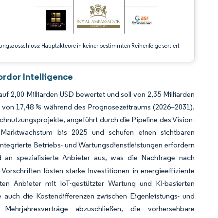
ungsausschluss: Hauptakteure in keiner bestimmten Reihenfolge sortiert
rdor Intelligence
f 2,00 Milliarden USD bewertet und soll von 2,35 Milliarden
R von 17,48 % während des Prognosezeitraums (2026–2031).
chnutzungsprojekte, angeführt durch die Pipeline des Vision-
Marktwachstum bis 2025 und schufen einen sichtbaren
tegrierte Betriebs- und Wartungsdienstleistungen erfordern
 an spezialisierte Anbieter aus, was die Nachfrage nach
orschriften lösten starke Investitionen in energieeffiziente
en Anbieter mit IoT-gestützter Wartung und KI-basierten
e auch die Kostendifferenzen zwischen Eigenleistungs- und
Mehrjahresverträge abzuschließen, die vorhersehbare