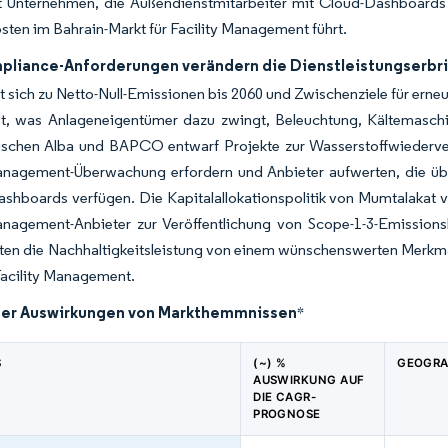
t Unternehmen, die Außendienstmitarbeiter mit Cloud-Dashboards 
ten im Bahrain-Markt für Facility Management führt.
liance-Anforderungen verändern die Dienstleistungserbr
t sich zu Netto-Null-Emissionen bis 2060 und Zwischenziele für ern
tet, was Anlageneigentümer dazu zwingt, Beleuchtung, Kältemasch
wischen Alba und BAPCO entwarf Projekte zur Wasserstoffwiederver
Management-Überwachung erfordern und Anbieter aufwerten, die ü
shboards verfügen. Die Kapitalallokationspolitik von Mumtalakat v
Management-Anbieter zur Veröffentlichung von Scope-1-3-Emission
en die Nachhaltigkeitsleistung von einem wünschenswerten Merkmal
Facility Management.
der Auswirkungen von Markthemmnissen
*
S
(~) %
GEOGRA
AUSWIRKUNG AUF
DIE CAGR-
PROGNOSE