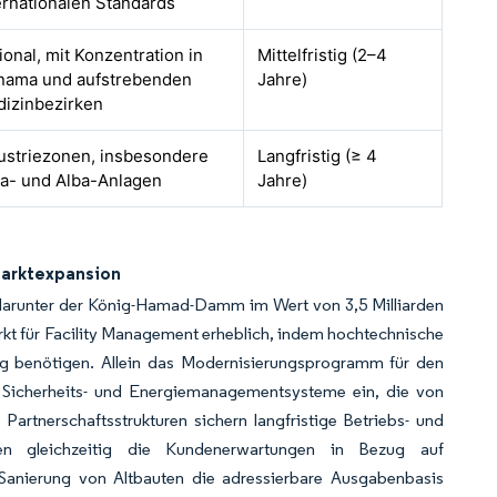
ernationalen Standards
ional, mit Konzentration in
Mittelfristig (2–4
ama und aufstrebenden
Jahre)
izinbezirken
ustriezonen, insbesondere
Langfristig (≥ 4
ra- und Alba-Anlagen
Jahre)
 Marktexpansion
 darunter der König-Hamad-Damm im Wert von 3,5 Milliarden
rkt für Facility Management erheblich, indem hochtechnische
ng benötigen. Allein das Modernisierungsprogramm für den
, Sicherheits- und Energiemanagementsysteme ein, die von
 Partnerschaftsstrukturen sichern langfristige Betriebs- und
en gleichzeitig die Kundenerwartungen in Bezug auf
ie Sanierung von Altbauten die adressierbare Ausgabenbasis