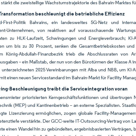
 stärkt die zweistellige Wachstumstrajektorie des Bahrain-Marktes f
Transformation beschleunigt die betriebliche Effizienz
-First-Politik Bahrains, ein landesweites 5G-Netz und interna
t-Unternehmen, von reaktiven auf vorausschauende Wartungsmod
aten zu HLK-Laufzeit, Schwingungen und Energieverbrauch; KI-
iten um bis zu 30 Prozent, senken die Gesamtbetriebskosten und 
 König-Abdullah-Finanzbezirk trieb die Abschlussraten von Ar
usgaben – ein Maßstab, der nun von den Bürotürmen der Klasse A
n unterzeichneten 2025 Vereinbarungen mit Alba und NBB, um KI-Al
mit einen neuen Servicestandard im Bahrain-Markt für Facility Man
ing-Beschleunigung treibt die Serviceintegration voran
nsmieter priorisierten Kerngeschäftsfunktionen und übertrugen Ni
hnik (MEP) und Kantinenbetrieb – an externe Spezialisten. Staatl
igte Lizenzierung ermöglichen, zogen globale Facility-Managemen
enztiefe verstärkte. Der GCC-weite IT-Outsourcing-Vertrag von La
hte einen Wandel hin zu gebündelten, ergebnisbasierten Verträgen, b