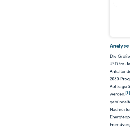
Analyse
Die Größe 
USD im Ja
Anhaltende
2030-Pro
Auftragsrü
[1
werden.
gebündelte
Nachrüstu
Energieop
Fremdver