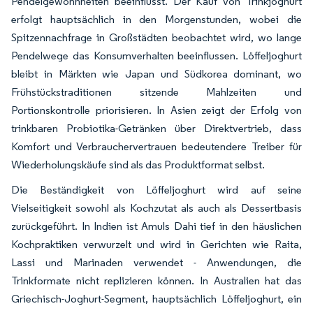
Pendelgewohnheiten beeinflusst. Der Kauf von Trinkjoghurt
erfolgt hauptsächlich in den Morgenstunden, wobei die
Spitzennachfrage in Großstädten beobachtet wird, wo lange
Pendelwege das Konsumverhalten beeinflussen. Löffeljoghurt
bleibt in Märkten wie Japan und Südkorea dominant, wo
Frühstückstraditionen sitzende Mahlzeiten und
Portionskontrolle priorisieren. In Asien zeigt der Erfolg von
trinkbaren Probiotika-Getränken über Direktvertrieb, dass
Komfort und Verbrauchervertrauen bedeutendere Treiber für
Wiederholungskäufe sind als das Produktformat selbst.
Die Beständigkeit von Löffeljoghurt wird auf seine
Vielseitigkeit sowohl als Kochzutat als auch als Dessertbasis
zurückgeführt. In Indien ist Amuls Dahi tief in den häuslichen
Kochpraktiken verwurzelt und wird in Gerichten wie Raita,
Lassi und Marinaden verwendet - Anwendungen, die
Trinkformate nicht replizieren können. In Australien hat das
Griechisch-Joghurt-Segment, hauptsächlich Löffeljoghurt, ein