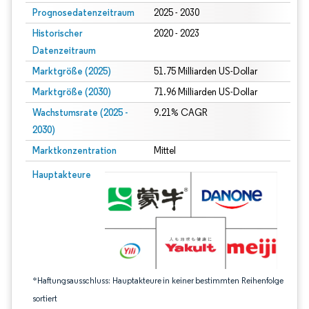
Prognosedatenzeitraum
2025 - 2030
Historischer
2020 - 2023
Datenzeitraum
Marktgröße (2025)
51.75 Milliarden US-Dollar
Marktgröße (2030)
71.96 Milliarden US-Dollar
Wachstumsrate (2025 -
9.21% CAGR
2030)
Marktkonzentration
Mittel
Bild © Mordor Intelligence. Wiederverwendung erfordert Namensnennung gem
Hauptakteure
*Haftungsausschluss: Hauptakteure in keiner bestimmten Reihenfolge
sortiert