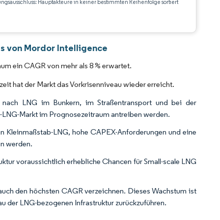
ungsausschluss: Hauptakteure in keiner bestimmten Reihenfolge sortiert
CC BY 4.0.
s von Mordor Intelligence
aum ein CAGR von mehr als 8 % erwartet.
it hat der Markt das Vorkrisenniveau wieder erreicht.
ge nach LNG im Bunkern, im Straßentransport und bei der
b-LNG-Markt im Prognosezeitraum antreiben werden.
n von Kleinmaßstab-LNG, hohe CAPEX-Anforderungen und eine
en werden.
ktur voraussichtlich erhebliche Chancen für Small-scale LNG
h auch den höchsten CAGR verzeichnen. Dieses Wachstum ist
au der LNG-bezogenen Infrastruktur zurückzuführen.