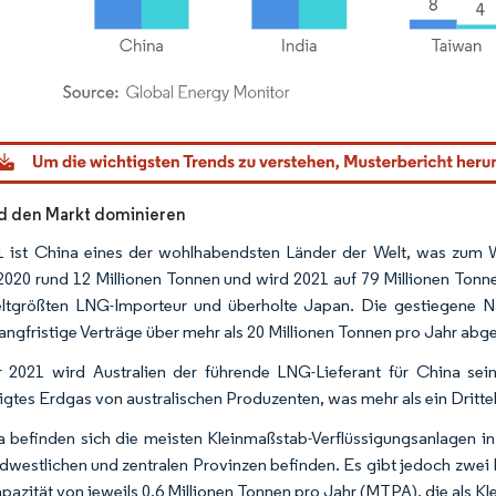
dor Intelligence. Wiederverwendung erfordert Namensnennung gemäß CC BY 4.0.
d den Markt dominieren
 ist China eines der wohlhabendsten Länder der Welt, was zum
2020 rund 12 Millionen Tonnen und wird 2021 auf 79 Millionen Ton
tgrößten LNG-Importeur und überholte Japan. Die gestiegene Na
langfristige Verträge über mehr als 20 Millionen Tonnen pro Jahr ab
 2021 wird Australien der führende LNG-Lieferant für China sei
sigtes Erdgas von australischen Produzenten, was mehr als ein Dri
a befinden sich die meisten Kleinmaßstab-Verflüssigungsanlagen in
dwestlichen und zentralen Provinzen befinden. Es gibt jedoch zwei
apazität von jeweils 0,6 Millionen Tonnen pro Jahr (MTPA), die als 