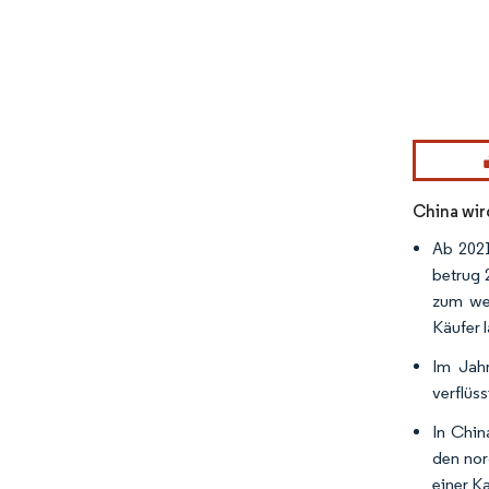
Bild © Mor
China wir
Ab 2021
betrug 
zum wel
Käufer 
Im Jahr
verflüs
In Chin
den nor
einer K