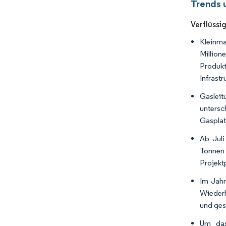
Trends 
Verflüssi
Kleinma
Millio
Produkt
Infrastr
Gaslei
unters
Gasplat
Ab Juli
Tonnen 
Projekt
Im Jahr
Wiederh
und ges
Um das