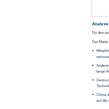
Analyse
Für den as
Der Markt 
Mittelf
netzuna
Anderer
lange A
Dennoch
Technol
China d
auf die