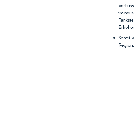
Verflüs
im neue
Tankste
Erhöhun
Somit w
Region,