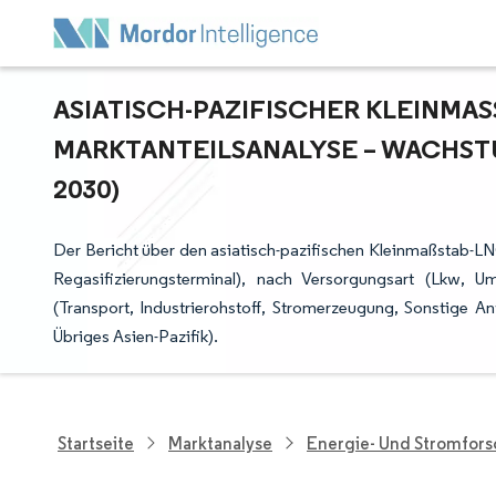
ASIATISCH-PAZIFISCHER KLEINMASS
RKTANTEILSANALYSE – WACHSTUM
30)
Der Bericht über den asiatisch-pazifischen Kleinmaßstab-LN
Regasifizierungsterminal), nach Versorgungsart (Lkw,
(Transport, Industrierohstoff, Stromerzeugung, Sonstige 
Übriges Asien-Pazifik).
Startseite
Marktanalyse
Energie- Und Stromfor