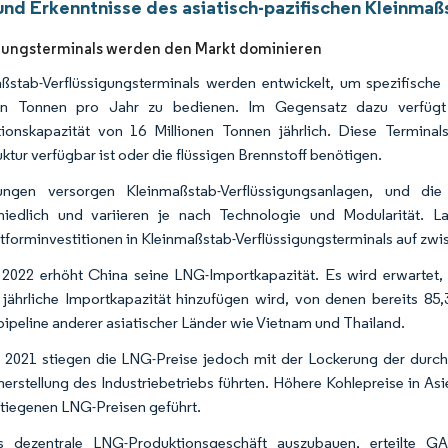
und Erkenntnisse des asiatisch-pazifischen Kleinm
gungsterminals werden den Markt dominieren
ßstab-Verflüssigungsterminals werden entwickelt, um spezifische 
nen Tonnen pro Jahr zu bedienen. Im Gegensatz dazu verfügt e
ionskapazität von 16 Millionen Tonnen jährlich. Diese Terminal
uktur verfügbar ist oder die flüssigen Brennstoff benötigen.
tungen versorgen Kleinmaßstab-Verflüssigungsanlagen, und die
chiedlich und variieren je nach Technologie und Modularität. 
tforminvestitionen in Kleinmaßstab-Verflüssigungsterminals auf z
 2022 erhöht China seine LNG-Importkapazität. Es wird erwartet,
jährliche Importkapazität hinzufügen wird, von denen bereits 85,
pipeline anderer asiatischer Länder wie Vietnam und Thailand.
 2021 stiegen die LNG-Preise jedoch mit der Lockerung der durc
erstellung des Industriebetriebs führten. Höhere Kohlepreise in A
tiegenen LNG-Preisen geführt.
 dezentrale LNG-Produktionsgeschäft auszubauen, erteilte G