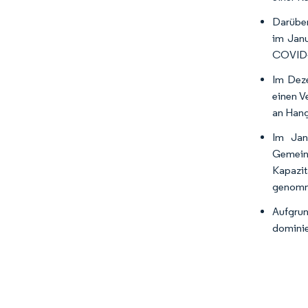
Darüber
im Janu
COVID-1
Im Deze
einen V
an Hangj
Im Jan
Gemeins
Kapazit
genomm
Aufgrun
dominie