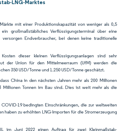
aßstab-LNG-Marktes
Märkte mit einer Produktionskapazität von weniger als 0,5
in großmaßstäbliches Verflüssigungsterminal über eine
s versorgen Endverbraucher, bei denen keine traditionelle
 Kosten dieser kleinen Verflüssigungsanlagen sind sehr
Laut der Union für den Mittelmeerraum (UfM) werden die
wischen 350 USD/Tonne und 1.250 USD/Tonne geschätzt.
 dass China in den nächsten Jahren mehr als 200 Millionen
3 Millionen Tonnen im Bau sind. Dies ist weit mehr als die
h COVID-19 bedingten Einschränkungen, die zur weltweiten
sien haben zu erhöhten LNG-Importen für die Stromerzeugung
AIL im Juni 2022 einen Auftrag für zwei Kleinmaßstab-