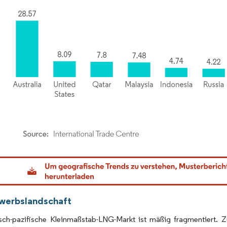
dor Intelligence. Wiederverwendung erfordert Namensnennung gemäß CC BY 4.0.
werbslandschaft
isch-pazifische Kleinmaßstab-LNG-Markt ist mäßig fragmentiert. 