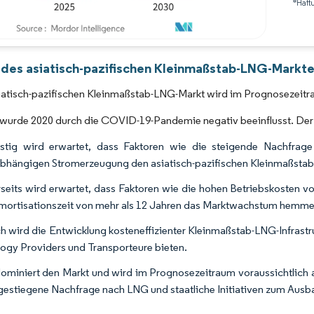
*Haft
Bild © Mordor Intelligence. Wiederverwendung erfordert Namensnennung gemäß 
 des asiatisch-pazifischen Kleinmaßstab-LNG-Markte
iatisch-pazifischen Kleinmaßstab-LNG-Markt wird im Prognosezeitr
wurde 2020 durch die COVID-19-Pandemie negativ beeinflusst. Derze
ristig wird erwartet, dass Faktoren wie die steigende Nachfra
bhängigen Stromerzeugung den asiatisch-pazifischen Kleinmaßsta
seits wird erwartet, dass Faktoren wie die hohen Betriebskoste
mortisationszeit von mehr als 12 Jahren das Marktwachstum hemm
 wird die Entwicklung kosteneffizienter Kleinmaßstab-LNG-Infrastru
ogy Providers und Transporteure bieten.
ominiert den Markt und wird im Prognosezeitraum voraussichtlic
 gestiegene Nachfrage nach LNG und staatliche Initiativen zum Ausb