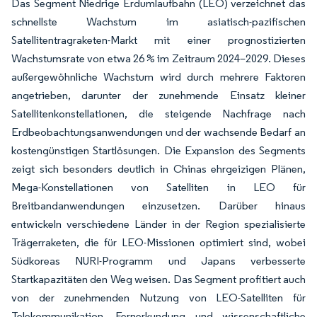
Das Segment Niedrige Erdumlaufbahn (LEO) verzeichnet das
schnellste Wachstum im asiatisch-pazifischen
Satellitentragraketen-Markt mit einer prognostizierten
Wachstumsrate von etwa 26 % im Zeitraum 2024–2029. Dieses
außergewöhnliche Wachstum wird durch mehrere Faktoren
angetrieben, darunter der zunehmende Einsatz kleiner
Satellitenkonstellationen, die steigende Nachfrage nach
Erdbeobachtungsanwendungen und der wachsende Bedarf an
kostengünstigen Startlösungen. Die Expansion des Segments
zeigt sich besonders deutlich in Chinas ehrgeizigen Plänen,
Mega-Konstellationen von Satelliten in LEO für
Breitbandanwendungen einzusetzen. Darüber hinaus
entwickeln verschiedene Länder in der Region spezialisierte
Trägerraketen, die für LEO-Missionen optimiert sind, wobei
Südkoreas NURI-Programm und Japans verbesserte
Startkapazitäten den Weg weisen. Das Segment profitiert auch
von der zunehmenden Nutzung von LEO-Satelliten für
Telekommunikation, Fernerkundung und wissenschaftliche