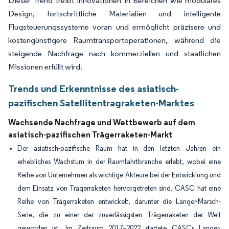
Dieser Trend treibt Innovationen in Bereichen wie modulares
Design, fortschrittliche Materialien und intelligente
Flugsteuerungssysteme voran und ermöglicht präzisere und
kostengünstigere Raumtransportoperationen, während die
steigende Nachfrage nach kommerziellen und staatlichen
Missionen erfüllt wird.
Trends und Erkenntnisse des asiatisch-
pazifischen Satellitentragraketen-Marktes
Wachsende Nachfrage und Wettbewerb auf dem
asiatisch-pazifischen Trägerraketen-Markt
Der asiatisch-pazifische Raum hat in den letzten Jahren ein
erhebliches Wachstum in der Raumfahrtbranche erlebt, wobei eine
Reihe von Unternehmen als wichtige Akteure bei der Entwicklung und
dem Einsatz von Trägerraketen hervorgetreten sind. CASC hat eine
Reihe von Trägerraketen entwickelt, darunter die Langer-Marsch-
Serie, die zu einer der zuverlässigsten Trägerraketen der Welt
geworden ist. Im Zeitraum 2017–2022 startete CASCs Langer-