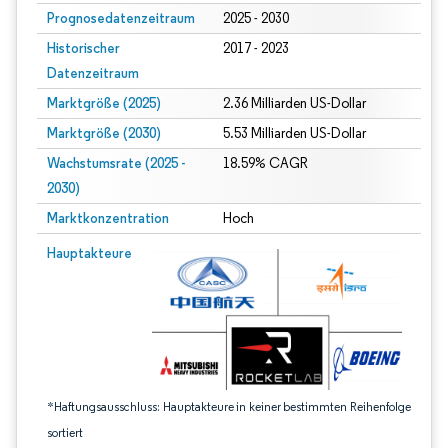
Prognosedatenzeitraum
2025 - 2030
Historischer
2017 - 2023
Datenzeitraum
Marktgröße (2025)
2.36 Milliarden US-Dollar
Marktgröße (2030)
5.53 Milliarden US-Dollar
Wachstumsrate (2025 -
18.59% CAGR
2030)
Marktkonzentration
Hoch
Bild © Mordor Intelligence. Wiederverwendung erfordert Namensnennung gem
Hauptakteure
*Haftungsausschluss: Hauptakteure in keiner bestimmten Reihenfolge
sortiert