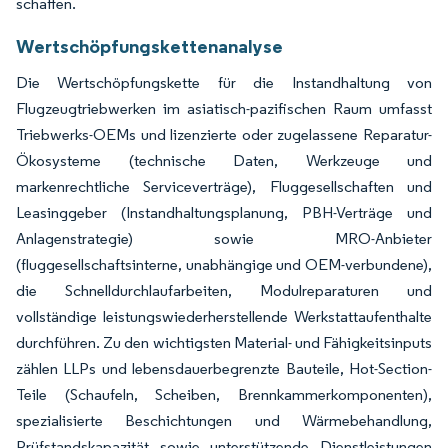
schaffen.
Wertschöpfungskettenanalyse
Die Wertschöpfungskette für die Instandhaltung von
Flugzeugtriebwerken im asiatisch-pazifischen Raum umfasst
Triebwerks-OEMs und lizenzierte oder zugelassene Reparatur-
Ökosysteme (technische Daten, Werkzeuge und
markenrechtliche Serviceverträge), Fluggesellschaften und
Leasinggeber (Instandhaltungsplanung, PBH-Verträge und
Anlagenstrategie) sowie MRO-Anbieter
(fluggesellschaftsinterne, unabhängige und OEM-verbundene),
die Schnelldurchlaufarbeiten, Modulreparaturen und
vollständige leistungswiederherstellende Werkstattaufenthalte
durchführen. Zu den wichtigsten Material- und Fähigkeitsinputs
zählen LLPs und lebensdauerbegrenzte Bauteile, Hot-Section-
Teile (Schaufeln, Scheiben, Brennkammerkomponenten),
spezialisierte Beschichtungen und Wärmebehandlung,
Prüfstandskapazität sowie unterstützende Dienstleistungen