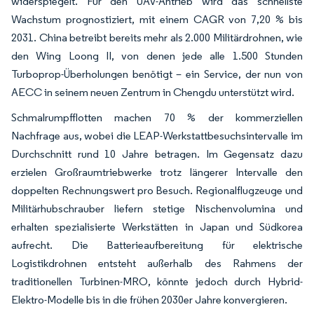
widerspiegelt. Für den UAV-Antrieb wird das schnellste
Wachstum prognostiziert, mit einem CAGR von 7,20 % bis
2031. China betreibt bereits mehr als 2.000 Militärdrohnen, wie
den Wing Loong II, von denen jede alle 1.500 Stunden
Turboprop-Überholungen benötigt – ein Service, der nun von
AECC in seinem neuen Zentrum in Chengdu unterstützt wird.
Schmalrumpfflotten machen 70 % der kommerziellen
Nachfrage aus, wobei die LEAP-Werkstattbesuchsintervalle im
Durchschnitt rund 10 Jahre betragen. Im Gegensatz dazu
erzielen Großraumtriebwerke trotz längerer Intervalle den
doppelten Rechnungswert pro Besuch. Regionalflugzeuge und
Militärhubschrauber liefern stetige Nischenvolumina und
erhalten spezialisierte Werkstätten in Japan und Südkorea
aufrecht. Die Batterieaufbereitung für elektrische
Logistikdrohnen entsteht außerhalb des Rahmens der
traditionellen Turbinen-MRO, könnte jedoch durch Hybrid-
Elektro-Modelle bis in die frühen 2030er Jahre konvergieren.