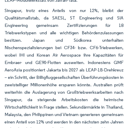
LEAP-Modulwerkstatt von Safran-Tata.
Singapur, trotz eines Anteils von nur 12%, bleibt der
Qualitätsmaßstab, da SAESL, ST Engineering und SIA
Engineering gemeinsam Zertifizierungen für 18
Triebwerkstypen und alle wichtigen Behördenzulassungen
besitzen. Japan und Südkorea unterhalten
Nischenspezialisierungen bei CF34- bzw. CF6-Triebwerken,
wobei IHI und Korean Air Aerospace ihre Kapazitäten für
Embraer- und GE90-Flotten ausweiten. Indonesiens GMF
AeroAsia positioniert Jakarta bis 2027 als LEAP-1B-Drehkreuz
– ein Schritt, der Billigfluggesellschaften Überführungskosten in
zweistelliger Millionenhöhe ersparen könnte. Australien prüft
weiterhin die Auslagerung von Großtriebwerksarbeiten nach
Singapur, da steigende Arbeitskosten die heimische
Wirtschaftlichkeit in Frage stellen. Sekundärmärkte in Thailand,
Malaysia, den Philippinen und Vietnam generieren gemeinsam
einen Anteil von 12% und werden in den nächsten zehn Jahren