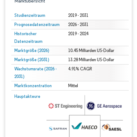
Marktübersicht
Studienzeitraum
2019 - 2031
Prognosedatenzeitraum
2026 - 2031
Historischer
2019 - 2024
Datenzeitraum
Marktgröße (2026)
10.45 Milliarden US-Dollar
Marktgröße (2031)
13.28 Milliarden US-Dollar
Wachstumsrate (2026 -
4.91% CAGR
2031)
Marktkonzentration
Mittel
Bild © Mordor Intelligence. Wiederverwendung erfordert Namensnennung gem
Hauptakteure