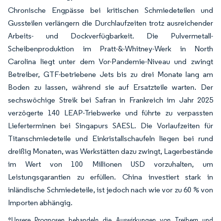
Chronische Engpässe bei kritischen Schmiedeteilen und
Gussteilen verlängern die Durchlaufzeiten trotz ausreichender
Arbeits- und Dockverfügbarkeit. Die Pulvermetall-
Scheibenproduktion im Pratt-&-Whitney-Werk in North
Carolina liegt unter dem Vor-Pandemie-Niveau und zwingt
Betreiber, GTF-betriebene Jets bis zu drei Monate lang am
Boden zu lassen, während sie auf Ersatzteile warten. Der
sechswöchige Streik bei Safran in Frankreich im Jahr 2025
verzögerte 140 LEAP-Triebwerke und führte zu verpassten
Lieferterminen bei Singapurs SAESL. Die Vorlaufzeiten für
Titanschmiedeteile und Einkristallschaufeln liegen bei rund
dreißig Monaten, was Werkstätten dazu zwingt, Lagerbestände
im Wert von 100 Millionen USD vorzuhalten, um
Leistungsgarantien zu erfüllen. China investiert stark in
inländische Schmiedeteile, ist jedoch nach wie vor zu 60 % von
Importen abhängig.
*Unsere Prognosen behandeln die Auswirkungen von Treibern und