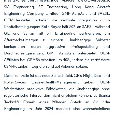
mäßig konzentriert, mit wichtigen Akteuren wie GE Aerospace,
SIA Engineering, ST Engineering, Hong Kong Aircraft
Engineering Company Limited, GMF AeroAsia und SAESL.
OEM-Hersteller vertiefen die vertikale Integration durch
Kapitalbeteiligungen: Rolls-Royce hält 50% an SAESL, während
GE und Safran mit ST Engineering partnerieren, um
Aftermarket-Margen zu sichern. Unabhängige Anbieter
konkurrieren durch aggressive Preisgestaltung und
Durchlaufzeitgarantien; GMF AeroAsia unterbietet OEM-
Affiliates bei CFM56-Arbeiten um 40%, indem sie zertifizierte
USM-Rotables integrieren und auf Volumen setzen.
Datenkontrolle ist das neue Schlachtfeld. GE's Flight Deck und
Rolls-Royces Engine-Health-Management geben OEM-
Werkstätten prädiktive Fähigkeiten, die Unabhängige ohne
regulatorische Intervention nicht erreichen können. Lufthansa
Technik's Erwerb eines 26%igen Anteils an Air India
Engineering im Jahr 2024 markiert eine wahrscheinliche