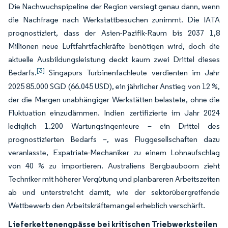
Die Nachwuchspipeline der Region versiegt genau dann, wenn
die Nachfrage nach Werkstattbesuchen zunimmt. Die IATA
prognostiziert, dass der Asien-Pazifik-Raum bis 2037 1,8
Millionen neue Luftfahrtfachkräfte benötigen wird, doch die
aktuelle Ausbildungsleistung deckt kaum zwei Drittel dieses
[3]
Bedarfs.
Singapurs Turbinenfachleute verdienten im Jahr
2025 85.000 SGD (66.045 USD), ein jährlicher Anstieg von 12 %,
der die Margen unabhängiger Werkstätten belastete, ohne die
Fluktuation einzudämmen. Indien zertifizierte im Jahr 2024
lediglich 1.200 Wartungsingenieure – ein Drittel des
prognostizierten Bedarfs –, was Fluggesellschaften dazu
veranlasste, Expatriate-Mechaniker zu einem Lohnaufschlag
von 40 % zu importieren. Australiens Bergbauboom zieht
Techniker mit höherer Vergütung und planbareren Arbeitszeiten
ab und unterstreicht damit, wie der sektorübergreifende
Wettbewerb den Arbeitskräftemangel erheblich verschärft.
Lieferkettenengpässe bei kritischen Triebwerksteilen