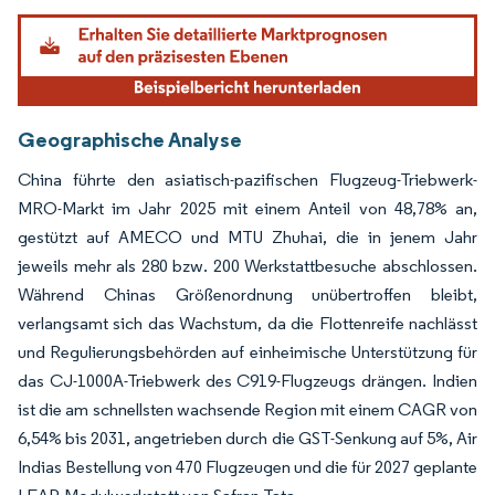
Bild © Mordor Intelligence. Wiederverwendung erfordert Namensnennung gemäß
Geographische Analyse
China führte den asiatisch-pazifischen Flugzeug-Triebwerk-
MRO-Markt im Jahr 2025 mit einem Anteil von 48,78% an,
gestützt auf AMECO und MTU Zhuhai, die in jenem Jahr
jeweils mehr als 280 bzw. 200 Werkstattbesuche abschlossen.
Während Chinas Größenordnung unübertroffen bleibt,
verlangsamt sich das Wachstum, da die Flottenreife nachlässt
und Regulierungsbehörden auf einheimische Unterstützung für
das CJ-1000A-Triebwerk des C919-Flugzeugs drängen. Indien
ist die am schnellsten wachsende Region mit einem CAGR von
6,54% bis 2031, angetrieben durch die GST-Senkung auf 5%, Air
Indias Bestellung von 470 Flugzeugen und die für 2027 geplante