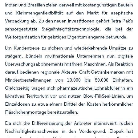
Indien und Brasilien zielen derweil mit kostengünstigen Beuteln
und Kleinmengenflexibilität auf den Markt für aseptische
Verpackung ab. Zu den neuen Investitionen gehört Tetra Pak's
sensorgestützte Siegelintegritätstechnologie, die bei der
Weltorganisation für geistiges Eigentum angemeldet wurde.
Um Kundentreue zu sichern und wiederkehrende Umsätze zu
steigern, bündeln multinationale Unternehmen nun digitale
Überwachungsabonnements mit ihren Maschinen. Als Reaktion
darauf bedienen regionale Akteure Craft-Getränkemarken mit
Mindestbestellmengen von 10.000 bis 50.000 Einheiten.
Gleichzeitig wagen sich pharmazeutische Lohnabfüller in ein
lukratives Territorium vor und nutzen Blow-Fill-Seal-Linien, um
Einzeldosen zu etwa einem Drittel der Kosten herkömmlicher
Fläschchenmontage bereitzustellen.
Da sich die Differenzierung der Anbieter intensiviert, rücken
Nachhaltigkeitsnachweise in den Vordergrund. Elopak hat