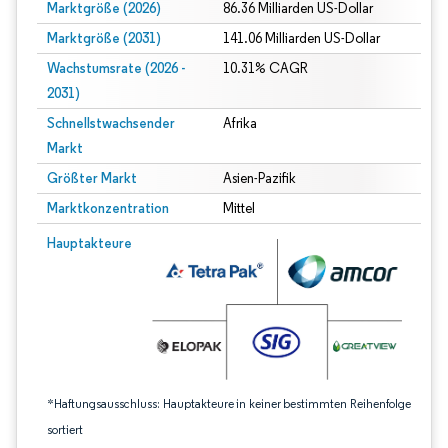
Marktgröße (2026)
86.36 Milliarden US-Dollar
Marktgröße (2031)
141.06 Milliarden US-Dollar
Wachstumsrate (2026 -
10.31% CAGR
2031)
Schnellstwachsender
Afrika
Markt
Größter Markt
Asien-Pazifik
Marktkonzentration
Mittel
Bild © Mordor Intelligence. Wiederverwendung erfordert Namensnennung gem
Hauptakteure
*Haftungsausschluss: Hauptakteure in keiner bestimmten Reihenfolge
sortiert