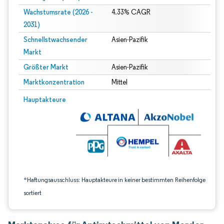
Wachstumsrate (2026 -
4.33% CAGR
2031)
Schnellstwachsender
Asien-Pazifik
Markt
Größter Markt
Asien-Pazifik
Marktkonzentration
Mittel
Bild © Mordor Intelligence. Wiederverwendung erfordert Namensnennung gem
Hauptakteure
*Haftungsausschluss: Hauptakteure in keiner bestimmten Reihenfolge
sortiert