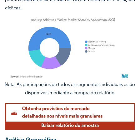
cíclicas.
Imagem © Mordor Intelligence. O reuso requer atribuição conforme CC BY 4.0.
Análise Geográfica