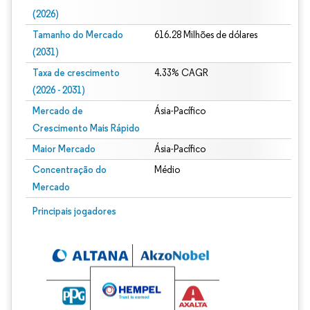
(2026)
Tamanho do Mercado
616.28 Milhões de dólares
(2031)
Taxa de crescimento
4.33% CAGR
(2026 - 2031)
Mercado de
Ásia-Pacífico
Crescimento Mais Rápido
Maior Mercado
Ásia-Pacífico
Concentração do
Médio
Mercado
Imagem © Mordor Intelligence. O reuso requer atribuição conforme CC BY 4.0.
Principais jogadores