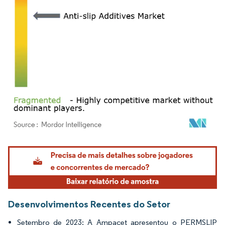
Imagem © Mordor Intelligence. O reuso requer atribuição conforme CC BY 4.0.
Desenvolvimentos Recentes do Setor
Setembro de 2023: A Ampacet apresentou o PERMSLIP