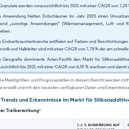
Granulate werden voraussichtlich bis 2031 mit einer CAGR von 7,34
 Anwendung hielten Entschäumer im Jahr 2025 einen Umsatzantei
end „sonstige Anwendungen” (Wärmemanagement, Luft- und R
reben.
 Endverbraucherbranche entfielen auf Farben und Beschichtungen i
tronik und Halbleiter sind mit einer CAGR von 7,78 % der am schnel
 Geografie dominierte Asien-Pazifik den Markt für Silikonaddit
ussichtlich bis 2031 mit einer CAGR von 6,92 % wachsen und damit a
Die Marktgrößen- und Prognosezahlen in diesem Bericht werden mit
ce erstellt und mit den neuesten verfügbaren Daten und Erkenntnissen
 Trends und Erkenntnisse im Markt für Silikonadditiv
der Treiberwirkung
*
(~) % AUSWIRKUNG AUF