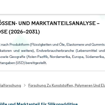
SSEN- UND MARKTANTEILSANALYSE – W
 (2026–2031)
ert nach Produktform (Flüssigkeiten und Öle, Elastomere und Gummis
katoren und weitere), Endverbraucherbranche (Lebensmittel und
sowie Geografie (Asien-Pazifik, Nordamerika, Europa, Südamerika,
angaben (USD) bereitgestellt.
ialforschung
Forschung Zu Kunststoffen, Polymeren Und E
öße und Marktanteil für Silikonadditive