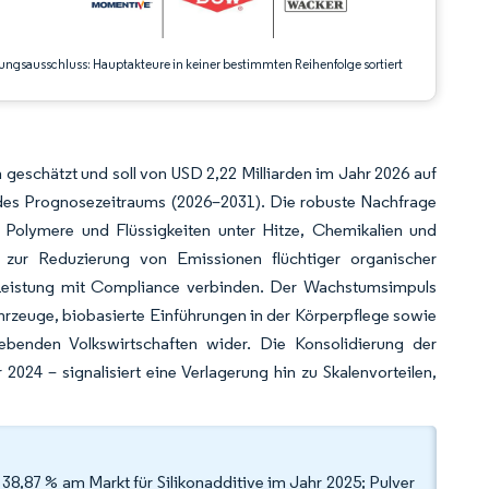
ungsausschluss: Hauptakteure in keiner bestimmten Reihenfolge sortiert
 geschätzt und soll von USD 2,22 Milliarden im Jahr 2026 auf
des Prognosezeitraums (2026–2031). Die robuste Nachfrage
, Polymere und Flüssigkeiten unter Hitze, Chemikalien und
k zur Reduzierung von Emissionen flüchtiger organischer
e Leistung mit Compliance verbinden. Der Wachstumsimpuls
rzeuge, biobasierte Einführungen in der Körperpflege sowie
ebenden Volkswirtschaften wider. Die Konsolidierung der
4 – signalisiert eine Verlagerung hin zu Skalenvorteilen,
 38,87 % am Markt für Silikonadditive im Jahr 2025; Pulver