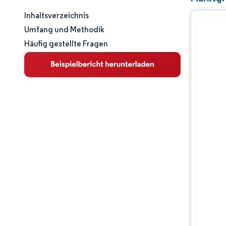
Inhaltsverzeichnis
Marktgröße und -anteil
Umfang und Methodik
Häufig gestellte Fragen
Marktanalyse
Trends und Einblicke
Segmentanalyse
Geografische Analyse
Wertschöpfungskettenanalyse
Wettbewerbslandschaft
Hauptakteure
Chancen & Aussichten