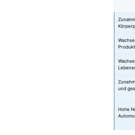
Zunahme
Körperp
Wachse
Produkt
Wachse
Lebensm
Zunehm
und ge
Hohe Nu
Automob