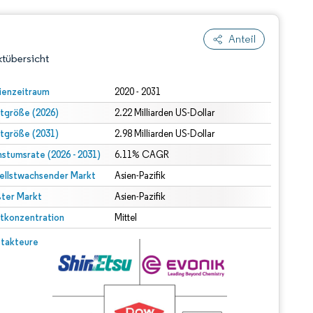
Anteil
tübersicht
ienzeitraum
2020 - 2031
tgröße (2026)
2.22 Milliarden US-Dollar
tgröße (2031)
2.98 Milliarden US-Dollar
stumsrate (2026 - 2031)
6.11% CAGR
ellstwachsender Markt
Asien-Pazifik
ter Markt
dert Namensnennung gemäß CC BY 4.0.
Asien-Pazifik
tkonzentration
Mittel
© Mordor Intelligence. Wiederverwendung erfordert Namensnennung gemäß CC BY 4.0.
takteure