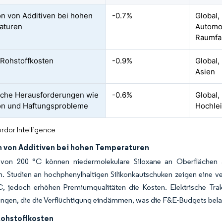
on von Additiven bei hohen
-0.7%
Global,
aturen
Automob
Raumfa
e Rohstoffkosten
-0.9%
Global,
Asien
che Herausforderungen wie
-0.6%
Global,
on und Haftungsprobleme
Hochle
rdor Intelligence
n von Additiven bei hohen Temperaturen
von 200 °C können niedermolekulare Siloxane an Oberflächen a
 Studien an hochphenylhaltigen Silikonkautschuken zeigen eine ver
C, jedoch erhöhen Premiumqualitäten die Kosten. Elektrische Tra
ngen, die die Verflüchtigung eindämmen, was die F&E-Budgets bela
Rohstoffkosten