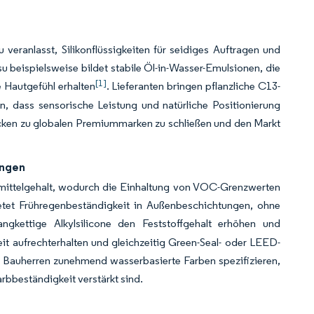
 veranlasst, Silikonflüssigkeiten für seidiges Auftragen und
u beispielsweise bildet stabile Öl-in-Wasser-Emulsionen, die
[1]
e Hautgefühl erhalten
. Lieferanten bringen pflanzliche C13-
 dass sensorische Leistung und natürliche Positionierung
ücken zu globalen Premiummarken zu schließen und den Markt
ungen
ittelgehalt, wodurch die Einhaltung von VOC-Grenzwerten
tet Frühregenbeständigkeit in Außenbeschichtungen, ohne
angkettige Alkylsilicone den Feststoffgehalt erhöhen und
t aufrechterhalten und gleichzeitig Green-Seal- oder LEED-
wo Bauherren zunehmend wasserbasierte Farben spezifizieren,
rbbeständigkeit verstärkt sind.