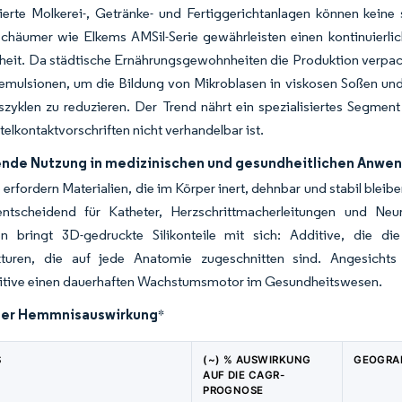
ierte Molkerei-, Getränke- und Fertiggerichtanlagen können keine
tschäumer wie Elkems AMSil-Serie gewährleisten einen kontinuierl
heit. Da städtische Ernährungsgewohnheiten die Produktion verpackt
nemulsionen, um die Bildung von Mikroblasen in viskosen Soßen un
zyklen zu reduzieren. Der Trend nährt ein spezialisiertes Segment
elkontaktvorschriften nicht verhandelbar ist.
de Nutzung in medizinischen und gesundheitlichen Anwe
 erfordern Materialien, die im Körper inert, dehnbar und stabil bleibe
entscheidend für Katheter, Herzschrittmacherleitungen und Neur
en bringt 3D-gedruckte Silikonteile mit sich: Additive, die d
ukturen, die auf jede Anatomie zugeschnitten sind. Angesichts
ditive einen dauerhaften Wachstumsmotor im Gesundheitswesen.
der Hemmnisauswirkung
*
S
(~) % AUSWIRKUNG
GEOGRA
AUF DIE CAGR-
PROGNOSE