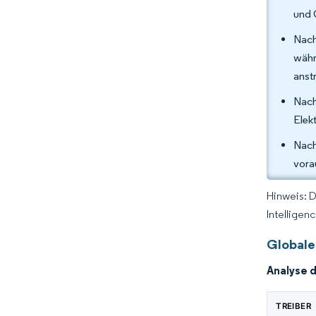
und 
Nach
währ
anst
Nach
Elek
Nach
vora
Hinweis: 
Intelligen
Globale
Analyse 
TREIBER