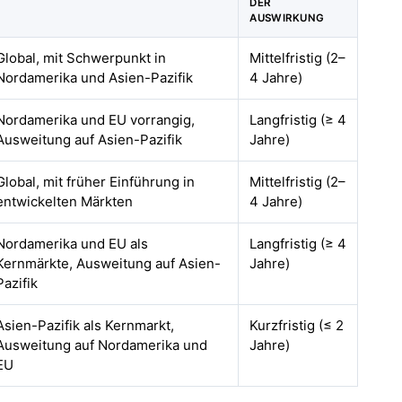
DER
AUSWIRKUNG
Global, mit Schwerpunkt in
Mittelfristig (2–
Nordamerika und Asien-Pazifik
4 Jahre)
Nordamerika und EU vorrangig,
Langfristig (≥ 4
Ausweitung auf Asien-Pazifik
Jahre)
Global, mit früher Einführung in
Mittelfristig (2–
entwickelten Märkten
4 Jahre)
Nordamerika und EU als
Langfristig (≥ 4
Kernmärkte, Ausweitung auf Asien-
Jahre)
Pazifik
Asien-Pazifik als Kernmarkt,
Kurzfristig (≤ 2
Ausweitung auf Nordamerika und
Jahre)
EU