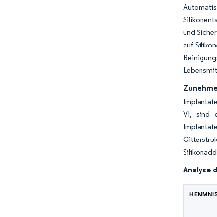
Automatis
Silikonen
und Sicher
auf Siliko
Reinigungs
Lebensmitt
Zunehmen
Implantate
VI, sind 
Implantat
Gitterstr
Silikonad
Analyse 
HEMMNI