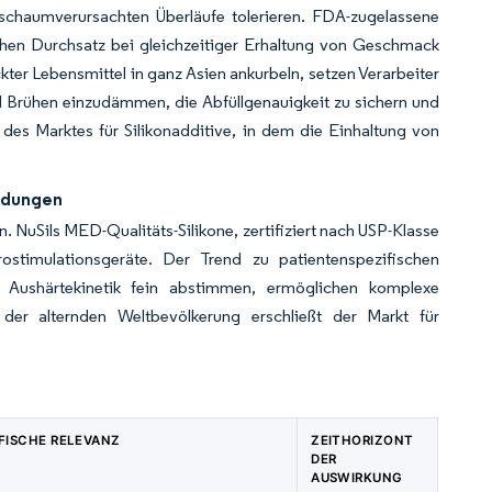
 schaumverursachten Überläufe tolerieren. FDA-zugelassene
ichen Durchsatz bei gleichzeitiger Erhaltung von Geschmack
er Lebensmittel in ganz Asien ankurbeln, setzen Verarbeiter
d Brühen einzudämmen, die Abfüllgenauigkeit zu sichern und
 des Marktes für Silikonadditive, in dem die Einhaltung von
ndungen
n. NuSils MED-Qualitäts-Silikone, zertifiziert nach USP-Klasse
ostimulationsgeräte. Der Trend zu patientenspezifischen
ie Aushärtekinetik fein abstimmen, ermöglichen komplexe
 der alternden Weltbevölkerung erschließt der Markt für
FISCHE RELEVANZ
ZEITHORIZONT
DER
AUSWIRKUNG