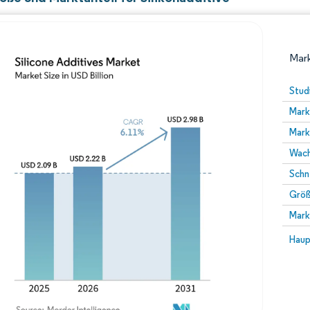
Mark
Stud
Mark
Mark
Wach
Schn
Größ
Bild © Mordor Intelligence. Wiederverwendung erfor
Mark
Bild 
Haup