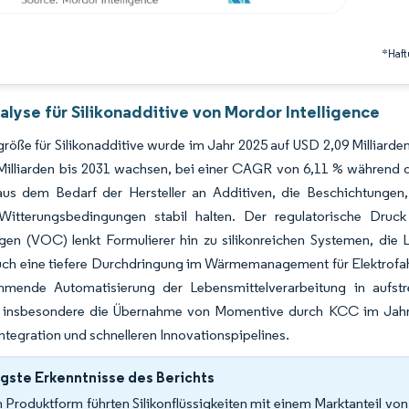
*Haft
lyse für Silikonadditive von Mordor Intelligence
röße für Silikonadditive wurde im Jahr 2025 auf USD 2,09 Milliarden
Milliarden bis 2031 wachsen, bei einer CAGR von 6,11 % während 
t aus dem Bedarf der Hersteller an Additiven, die Beschichtungen
Witterungsbedingungen stabil halten. Der regulatorische Druc
gen (VOC) lenkt Formulierer hin zu silikonreichen Systemen, di
uch eine tiefere Durchdringung im Wärmemanagement für Elektrofah
hmende Automatisierung der Lebensmittelverarbeitung in aufstr
 insbesondere die Übernahme von Momentive durch KCC im Jahr 202
 Integration und schnelleren Innovationspipelines.
gste Erkenntnisse des Berichts
 Produktform führten Silikonflüssigkeiten mit einem Marktanteil von