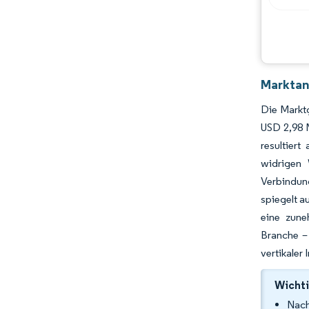
Branchenentwicklungen
Marktana
Die Marktg
USD 2,98 
resultier
widrigen 
Verbindun
spiegelt a
eine zune
Branche –
vertikaler
Wichti
Nach