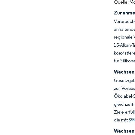
Quelle: Mo
Zunahme 
Verbrauche
anhaltende
regionale 
15-Alkan-
koexistier
für Siliko
Wachsend
Gesetzgeb
zur Vorau
Ökolabel-
gleichzeit
Ziele erfü
die mit
Sil
Wachsend