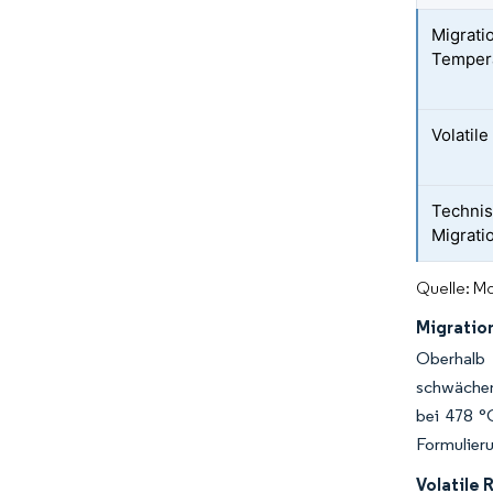
Migrati
Temper
Volatil
Technis
Migrati
Quelle: Mo
Migratio
Oberhalb 
schwächen.
bei 478 °
Formulieru
Volatile 