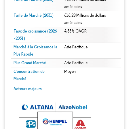
américains
Taille du Marché (2031)
616.28 Millions de dollars
américains
Taux de croissance (2026
4.33% CAGR
- 2031)
Marché à la Croissance la
Asie-Pacifique
Plus Rapide
Plus Grand Marché
Asie-Pacifique
Concentration du
Moyen
Marché
Image © Mordor Intelligence. La réutilisation nécessite une attribution sous CC 
Acteurs majeurs