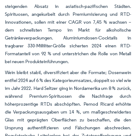
steigenden Absatz in asiatisch-pazifischen Städten.
Spirituosen, angekurbelt durch Premiumisierung und RTD-
Innovationen, sollen mit einer CAGR von 7,45 % wachsen –
dem schnellsten Tempo im Markt für alkoholische
Getränkeverpackungen. Aluminiumdosen-Cocktails in
tragbarer 330-Milliliter-Größe sicherten 2024 einen RTD-
Formatanteil von 92 % und unterstrichen die Rolle von Metall
bei neuen Produkteinführungen.
Wein bleibt stabil, diversifiziert aber die Formate; Dosenwein
entfiel 2024 auf 6 % des Kategorieumsatzes, doppelt so viel wie
im Jahr 2022. Hard Seltzer ging in Nordamerika um 8 % zurück,
während Premium-Spirituosen die Nachfrage durch
höherprozentige RTDs abschöpften. Pernod Ricard erhöhte
die Verpackungsausgaben um 14 %, um maßgeschneidertes
Glas mit geprägten Oberflächen zu beschaffen, die den
Ursprung authentifizieren und Fälschungen abschrecken.
Regulatorische Leitplanken bei der Zutatenoffenlegung und