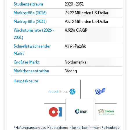
Studienzeitraum
2020 - 2031
Marktgröße (2026)
73.22 Milliarden US-Dollar
Marktgröße (2031)
93.12 Milliarden US-Dollar
Wachstumsrate (2026 -
4.92% CAGR
2031)
Schnellstwachsender
Asien-Pazifik
Markt
Größter Markt
Nordamerika
Marktkonzentration
Niedrig
Bild © Mordor Intelligence. Wiederverwendung erfordert Namensnennung gem
Hauptakteure
*Haftungsausschluss: Hauptakteure in keiner bestimmten Reihenfolge