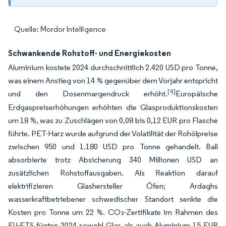
Quelle: Mordor Intelligence
Schwankende Rohstoff- und Energiekosten
Aluminium kostete 2024 durchschnittlich 2.420 USD pro Tonne,
was einem Anstieg von 14 % gegenüber dem Vorjahr entspricht
[4]
und den Dosenmargendruck erhöht.
Europäische
Erdgaspreiserhöhungen erhöhten die Glasproduktionskosten
um 18 %, was zu Zuschlägen von 0,08 bis 0,12 EUR pro Flasche
führte. PET-Harz wurde aufgrund der Volatilität der Rohölpreise
zwischen 950 und 1.180 USD pro Tonne gehandelt. Ball
absorbierte trotz Absicherung 340 Millionen USD an
zusätzlichen Rohstoffausgaben. Als Reaktion darauf
elektrifizieren Glashersteller Öfen; Ardaghs
wasserkraftbetriebener schwedischer Standort senkte die
Kosten pro Tonne um 22 %. CO₂-Zertifikate im Rahmen des
EU-ETS fügten 2024 sowohl Glas als auch Aluminium 15 EUR