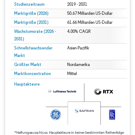
Studienzeitraum
2019 - 2031
Marktgröße (2026)
50.67 Milliarden US-Dollar
Marktgröße (2031)
61.66 Milliarden US-Dollar
Wachstumsrate (2026 -
4.00% CAGR
2031)
Schnellstwachsender
Asien-Pazifik
Markt
Größter Markt
Nordamerika
Marktkonzentration
Mittel
Bild © Mordor Intelligence. Wiederverwendung erfordert Namensnennung gem
Hauptakteure
*Haftungsausschluss: Hauptakteure in keiner bestimmten Reihenfolge