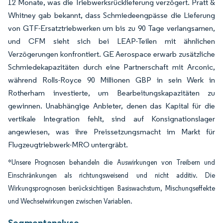
12 Monate, was die Triebwerksrücklieferung verzögert. Pratt &
Whitney gab bekannt, dass Schmiedeengpässe die Lieferung
von GTF-Ersatztriebwerken um bis zu 90 Tage verlangsamen,
und CFM sieht sich bei LEAP-Teilen mit ähnlichen
Verzögerungen konfrontiert. GE Aerospace erwarb zusätzliche
Schmiedekapazitäten durch eine Partnerschaft mit Arconic,
während Rolls-Royce 90 Millionen GBP in sein Werk in
Rotherham investierte, um Bearbeitungskapazitäten zu
gewinnen. Unabhängige Anbieter, denen das Kapital für die
vertikale Integration fehlt, sind auf Konsignationslager
angewiesen, was ihre Preissetzungsmacht im Markt für
Flugzeugtriebwerk-MRO untergräbt.
*Unsere Prognosen behandeln die Auswirkungen von Treibern und
Einschränkungen als richtungsweisend und nicht additiv. Die
Wirkungsprognosen berücksichtigen Basiswachstum, Mischungseffekte
und Wechselwirkungen zwischen Variablen.
Segmentanalyse