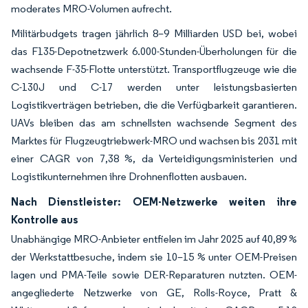
moderates MRO-Volumen aufrecht.
Militärbudgets tragen jährlich 8–9 Milliarden USD bei, wobei
das F135-Depotnetzwerk 6.000-Stunden-Überholungen für die
wachsende F-35-Flotte unterstützt. Transportflugzeuge wie die
C-130J und C-17 werden unter leistungsbasierten
Logistikverträgen betrieben, die die Verfügbarkeit garantieren.
UAVs bleiben das am schnellsten wachsende Segment des
Marktes für Flugzeugtriebwerk-MRO und wachsen bis 2031 mit
einer CAGR von 7,38 %, da Verteidigungsministerien und
Logistikunternehmen ihre Drohnenflotten ausbauen.
Nach Dienstleister: OEM-Netzwerke weiten ihre
Kontrolle aus
Unabhängige MRO-Anbieter entfielen im Jahr 2025 auf 40,89 %
der Werkstattbesuche, indem sie 10–15 % unter OEM-Preisen
lagen und PMA-Teile sowie DER-Reparaturen nutzten. OEM-
angegliederte Netzwerke von GE, Rolls-Royce, Pratt &