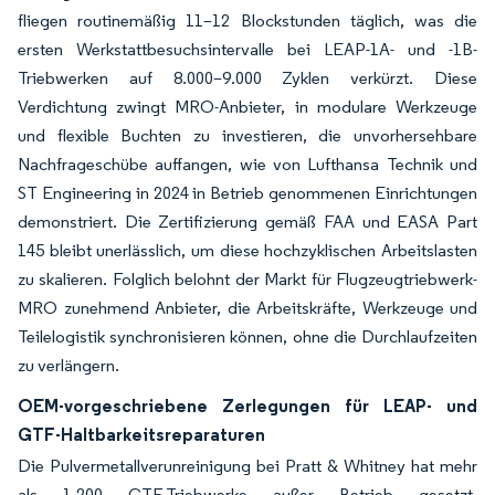
fliegen routinemäßig 11–12 Blockstunden täglich, was die
ersten Werkstattbesuchsintervalle bei LEAP-1A- und -1B-
Triebwerken auf 8.000–9.000 Zyklen verkürzt. Diese
Verdichtung zwingt MRO-Anbieter, in modulare Werkzeuge
und flexible Buchten zu investieren, die unvorhersehbare
Nachfrageschübe auffangen, wie von Lufthansa Technik und
ST Engineering in 2024 in Betrieb genommenen Einrichtungen
demonstriert. Die Zertifizierung gemäß FAA und EASA Part
145 bleibt unerlässlich, um diese hochzyklischen Arbeitslasten
zu skalieren. Folglich belohnt der Markt für Flugzeugtriebwerk-
MRO zunehmend Anbieter, die Arbeitskräfte, Werkzeuge und
Teilelogistik synchronisieren können, ohne die Durchlaufzeiten
zu verlängern.
OEM-vorgeschriebene Zerlegungen für LEAP- und
GTF-Haltbarkeitsreparaturen
Die Pulvermetallverunreinigung bei Pratt & Whitney hat mehr
als 1.200 GTF-Triebwerke außer Betrieb gesetzt,