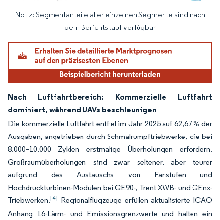
Notiz: Segmentanteile aller einzelnen Segmente sind nach
Bild © Mordor Intelligence. Wiederverwendung erfordert Namensnennung gemäß
dem Berichtskauf verfügbar
Nach Luftfahrtbereich: Kommerzielle Luftfahrt
dominiert, während UAVs beschleunigen
Die kommerzielle Luftfahrt entfiel im Jahr 2025 auf 62,67 % der
Ausgaben, angetrieben durch Schmalrumpftriebwerke, die bei
8.000–10.000 Zyklen erstmalige Überholungen erfordern.
Großraumüberholungen sind zwar seltener, aber teurer
aufgrund des Austauschs von Fanstufen und
Hochdruckturbinen-Modulen bei GE90-, Trent XWB- und GEnx-
[4]
Triebwerken.
Regionalflugzeuge erfüllen aktualisierte ICAO
Anhang 16-Lärm- und Emissionsgrenzwerte und halten ein