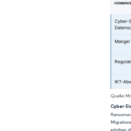
HEMMNI
Cyber-S
Datens
Mangel 
Regulat
IKT-Abw
Quelle: Mo
Cyber-Si
Ransomwar
Migratione
erhöhen di