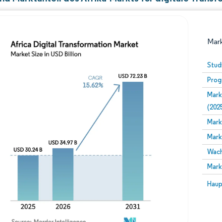
Mark
Stud
Prog
Mark
(202
Mark
Mark
Bild © Mordor Intelligence. Wiederverwendung erfor
Wach
Mark
Bild 
Haup