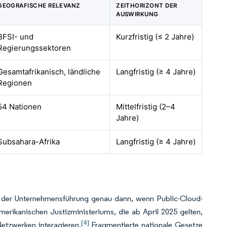
GEOGRAFISCHE RELEVANZ
ZEITHORIZONT DER
AUSWIRKUNG
BFSI- und
Kurzfristig (≤ 2 Jahre)
Regierungssektoren
Gesamtafrikanisch, ländliche
Langfristig (≥ 4 Jahre)
Regionen
54 Nationen
Mittelfristig (2–4
Jahre)
Subsahara-Afrika
Langfristig (≥ 4 Jahre)
en der Unternehmensführung genau dann, wenn Public-Cloud-
erikanischen Justizministeriums, die ab April 2025 gelten,
[4]
etzwerken interagieren.
Fragmentierte nationale Gesetze