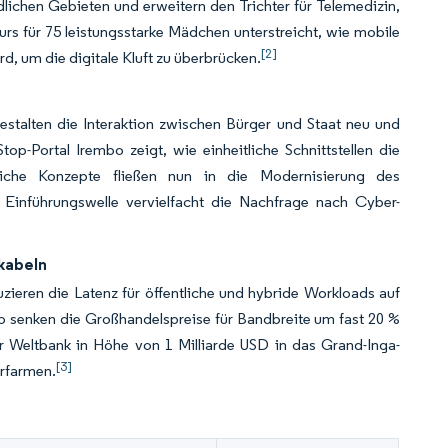
lichen Gebieten und erweitern den Trichter für Telemedizin,
für 75 leistungsstarke Mädchen unterstreicht, wie mobile
[2]
d, um die digitale Kluft zu überbrücken.
estalten die Interaktion zwischen Bürger und Staat neu und
p-Portal Irembo zeigt, wie einheitliche Schnittstellen die
hnliche Konzepte fließen nun in die Modernisierung des
Einführungswelle vervielfacht die Nachfrage nach Cyber-
kabeln
ren die Latenz für öffentliche und hybride Workloads auf
o senken die Großhandelspreise für Bandbreite um fast 20 %
r Weltbank in Höhe von 1 Milliarde USD in das Grand-Inga-
[3]
erfarmen.