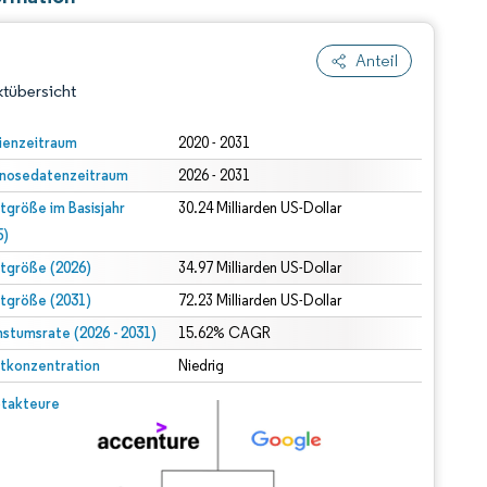
Anteil
tübersicht
ienzeitraum
2020 - 2031
nosedatenzeitraum
2026 - 2031
tgröße im Basisjahr
30.24 Milliarden US-Dollar
5)
tgröße (2026)
34.97 Milliarden US-Dollar
tgröße (2031)
72.23 Milliarden US-Dollar
dert Namensnennung gemäß CC BY 4.0.
stumsrate (2026 - 2031)
15.62% CAGR
tkonzentration
Niedrig
© Mordor Intelligence. Wiederverwendung erfordert Namensnennung gemäß CC BY 4.0.
takteure