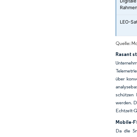
Digital
Rahmen
LEO-Sat
Quelle: Mo
Rasant s
Unternehm
Telemetri
über konv
analyseba
schützen 
werden. Da
Echtzeit-G
Mobile-F
Da die Sm