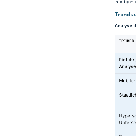
Intelligen
Trends u
Analyse 
TREIBER
Einführ
Analyse
Mobile-
Staatli
Hypers
Unters