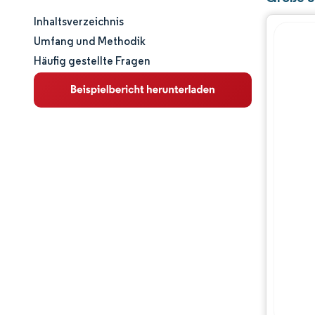
Inhaltsverzeichnis
Marktgröße und -anteil
Umfang und Methodik
Häufig gestellte Fragen
Marktanalyse
Trends und Einblicke
Segmentanalyse
Geografische Analyse
Wettbewerbslandschaft
Hauptakteure
Branchenentwicklungen