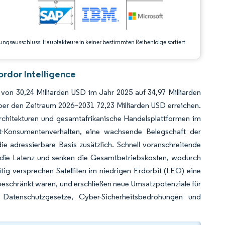
ungsausschluss: Hauptakteure in keiner bestimmten Reihenfolge sortiert
ordor Intelligence
 von 30,24 Milliarden USD im Jahr 2025 auf 34,97 Milliarden
er den Zeitraum 2026–2031 72,23 Milliarden USD erreichen.
Architekturen und gesamtafrikanische Handelsplattformen im
t-Konsumentenverhalten, eine wachsende Belegschaft der
ie adressierbare Basis zusätzlich. Schnell voranschreitende
 die Latenz und senken die Gesamtbetriebskosten, wodurch
tig versprechen Satelliten im niedrigen Erdorbit (LEO) eine
n beschränkt waren, und erschließen neue Umsatzpotenziale für
e Datenschutzgesetze, Cyber-Sicherheitsbedrohungen und