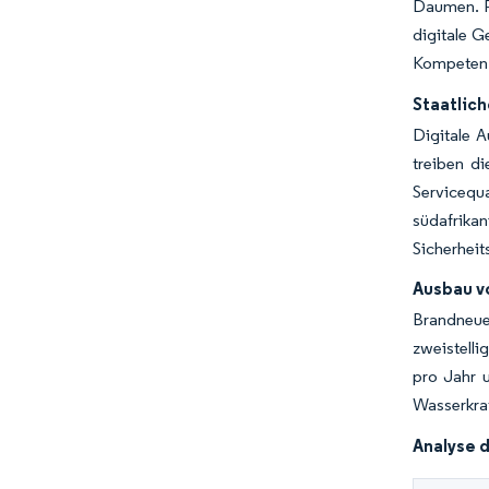
Daumen. Pr
digitale 
Kompetenz 
Staatlic
Digitale A
treiben di
Servicequ
südafrika
Sicherheit
Ausbau v
Brandneue
zweistelli
pro Jahr 
Wasserkraf
Analyse 