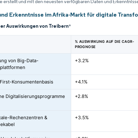
ce erstellt und mit den neuesten verfügbaren Daten und Erkenntnissen
nd Erkenntnisse im Afrika-Markt für digitale Transf
der Auswirkungen von Treibern
*
% AUSWIRKUNG AUF DIE CAGR-
PROGNOSE
ung von Big-Data-
+3.2%
plattformen
First-Konsumentenbasis
+4.1%
che Digitalisierungsprogramme
+2.8%
cale-Rechenzentren &
+3.5%
eekabel