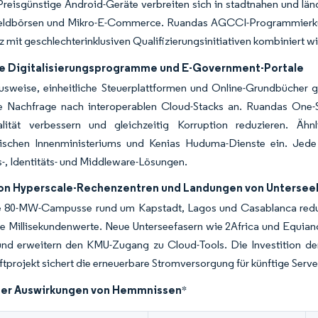
eisgünstige Android-Geräte verbreiten sich in stadtnahen und länd
Geldbörsen und Mikro-E-Commerce. Ruandas AGCCI-Programmierkurs 
mit geschlechterinklusiven Qualifizierungsinitiativen kombiniert wir
he Digitalisierungsprogramme und E-Government-Portale
usweise, einheitliche Steuerplattformen und Online-Grundbücher g
e Nachfrage nach interoperablen Cloud-Stacks an. Ruandas One-Sto
alität verbessern und gleichzeitig Korruption reduzieren. Ä
nischen Innenministeriums und Kenias Huduma-Dienste ein. Jede 
s-, Identitäts- und Middleware-Lösungen.
on Hyperscale-Rechenzentren und Landungen von Untersee
 80-MW-Campusse rund um Kapstadt, Lagos und Casablanca reduzie
ge Millisekundenwerte. Neue Unterseefasern wie 2Africa und Equian
und erweitern den KMU-Zugang zu Cloud-Tools. Die Investition de
tprojekt sichert die erneuerbare Stromversorgung für künftige Serv
der Auswirkungen von Hemmnissen
*