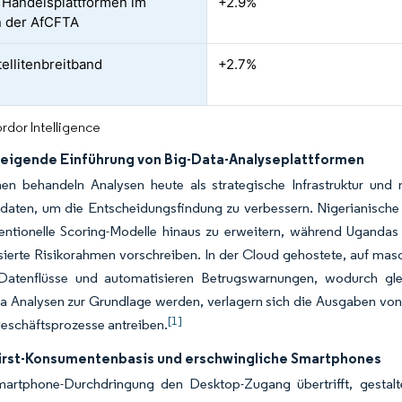
e Handelsplattformen im
+2.9%
 der AfCFTA
ellitenbreitband
+2.7%
rdor Intelligence
teigende Einführung von Big-Data-Analyseplattformen
en behandeln Analysen heute als strategische Infrastruktur und 
edaten, um die Entscheidungsfindung zu verbessern. Nigerianische
entionelle Scoring-Modelle hinaus zu erweitern, während Ugandas 
sierte Risikorahmen vorschreiben. In der Cloud gehostete, auf m
Datenflüsse und automatisieren Betrugswarnungen, wodurch gle
 Analysen zur Grundlage werden, verlagern sich die Ausgaben von i
[1]
eschäftsprozesse antreiben.
irst-Konsumentenbasis und erschwingliche Smartphones
artphone-Durchdringung den Desktop-Zugang übertrifft, gestal