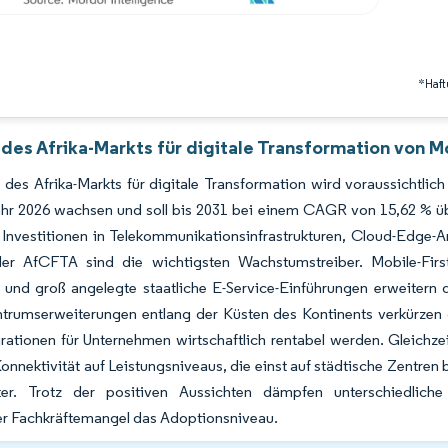
*Haft
des Afrika-Markts für digitale Transformation von M
des Afrika-Markts für digitale Transformation wird voraussichtlich
hr 2026 wachsen und soll bis 2031 bei einem CAGR von 15,62 % üb
 Investitionen in Telekommunikationsinfrastrukturen, Cloud-Edge-
r AfCFTA sind die wichtigsten Wachstumstreiber. Mobile-Firs
s und groß angelegte staatliche E-Service-Einführungen erweitern d
trumserweiterungen entlang der Küsten des Kontinents verkürzen
ationen für Unternehmen wirtschaftlich rentabel werden. Gleichzei
Konnektivität auf Leistungsniveaus, die einst auf städtische Zentre
ster. Trotz der positiven Aussichten dämpfen unterschiedlich
er Fachkräftemangel das Adoptionsniveau.