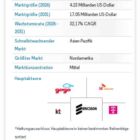
Marktgröße (2026)
4.23 Milliarden US-Dollar
Marktgröße (2031)
17.05 Milliarden US-Dollar
Wachstumsrate (2026 -
32.17% CAGR
2031)
Schnellstwachsender
Asien-Pazifik
Markt
Größter Markt
Nordamerika
Marktkonzentration
Mittel
Bild © Mordor Intelligence. Wiederverwendung erfordert Namensnennung gem
Hauptakteure
*Haftungsausschluss: Hauptakteure in keiner bestimmten Reihenfolge
sortiert