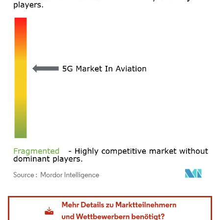
Bild © Mordor Intelligence. Wiederverwendung erfordert Namensnennung gemäß