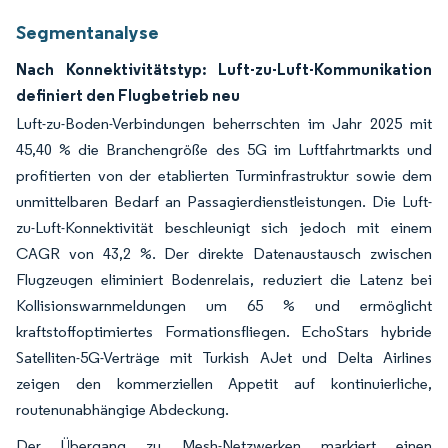
Segmentanalyse
Nach Konnektivitätstyp: Luft-zu-Luft-Kommunikation
definiert den Flugbetrieb neu
Luft-zu-Boden-Verbindungen beherrschten im Jahr 2025 mit
45,40 % die Branchengröße des 5G im Luftfahrtmarkts und
profitierten von der etablierten Turminfrastruktur sowie dem
unmittelbaren Bedarf an Passagierdienstleistungen. Die Luft-
zu-Luft-Konnektivität beschleunigt sich jedoch mit einem
CAGR von 43,2 %. Der direkte Datenaustausch zwischen
Flugzeugen eliminiert Bodenrelais, reduziert die Latenz bei
Kollisionswarnmeldungen um 65 % und ermöglicht
kraftstoffoptimiertes Formationsfliegen. EchoStars hybride
Satelliten-5G-Verträge mit Turkish AJet und Delta Airlines
zeigen den kommerziellen Appetit auf kontinuierliche,
routenunabhängige Abdeckung.
Der Übergang zu Mesh-Netzwerken markiert einen