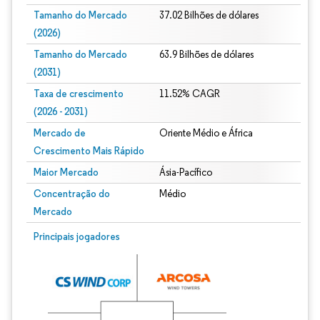
Tamanho do Mercado
37.02 Bilhões de dólares
(2026)
Tamanho do Mercado
63.9 Bilhões de dólares
(2031)
Taxa de crescimento
11.52% CAGR
(2026 - 2031)
Mercado de
Oriente Médio e África
Crescimento Mais Rápido
Maior Mercado
Ásia-Pacífico
Concentração do
Médio
Mercado
Imagem © Mordor Intelligence. O reuso requer atribuição conforme CC BY 4.0.
Principais jogadores