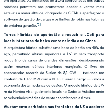
em operação. As limitações de altura coordenadas nos países
nórdicos permitem aos promotores aceder a ventos mais
estáveis a maior altitude, obrigando os OEMs a aperfeiçoar o
software de gestão de cargas e os limites de ruído nas turbinas
[2]
de próxima geração.
Torres híbridas de aço-betão a reduzir o LCoE para
locais interiores de baixo vento na Índia e na China
A arquitetura híbrida substitui uma base de betão em 40% do
aço, permitindo alturas superiores a 160 m sem transporte
rodoviário de carga de grandes dimensões, desbloqueando
assim recursos eólicos interiores marginais. O livro de
encomendas recorde da Suzlon de 5,1 GW — incluindo um
contrato de 1.166 MW com a NTPC Green Energy — valida a
economia desta mudança de design. O modelo híbrido de 179
m da Nordex visa igualmente locais no Sudeste Asiático onde
as velocidades médias do vento são inferiores a 6 m/s.
Ajustamento carbónico nas fronteiras da UE a acelerar