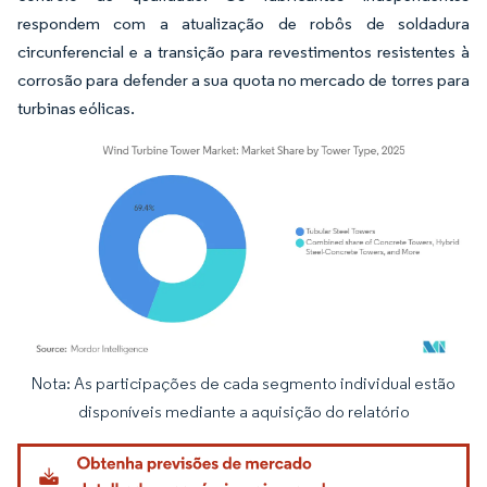
respondem com a atualização de robôs de soldadura
circunferencial e a transição para revestimentos resistentes à
corrosão para defender a sua quota no mercado de torres para
turbinas eólicas.
Nota: As participações de cada segmento individual estão
Imagem © Mordor Intelligence. O reuso requer atribuição conforme CC BY 4.0.
disponíveis mediante a aquisição do relatório