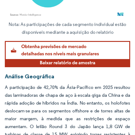
Nota: As participações de cada segmento individual estão
Imagem © Mordor Intelligence. O reuso requer atribuição conforme CC BY 4.0.
disponíveis mediante a aquisição do relatório
Análise Geográfica
A participação de 42,70% da Ásia-Pacífico em 2025 resultou
das laminadoras de chapa de aço à escala giga da China e da
rápida adoção de híbridos na Índia. No entanto, os holofotes
deslocam-se para os segmentos offshore e de torres altas de
maior margem, à medida que as restrições de espaço
aumentam. O leilão Round 3 do Japão lança 1,8 GW de
turbinas de classe de 15 MW, exigindo torres resistentes à