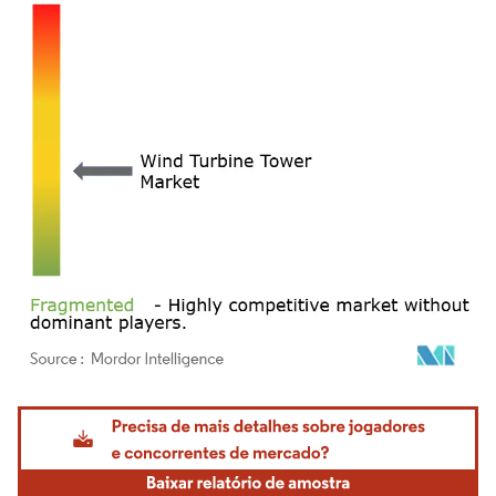
Imagem © Mordor Intelligence. O reuso requer atribuição conforme CC BY 4.0.