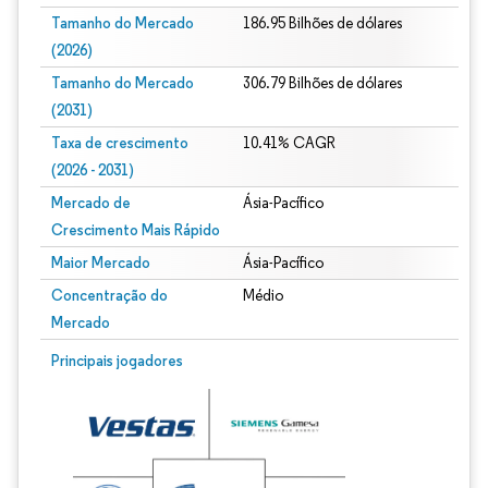
Tamanho do Mercado
186.95 Bilhões de dólares
(2026)
Tamanho do Mercado
306.79 Bilhões de dólares
(2031)
Taxa de crescimento
10.41% CAGR
(2026 - 2031)
Mercado de
Ásia-Pacífico
Crescimento Mais Rápido
Maior Mercado
Ásia-Pacífico
Concentração do
Médio
Mercado
Imagem © Mordor Intelligence. O reuso requer atribuição conforme CC BY 4.0.
Principais jogadores