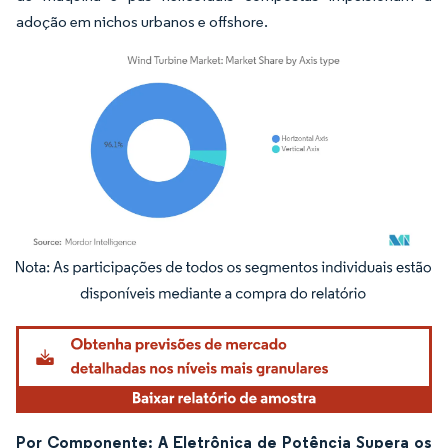
adoção em nichos urbanos e offshore.
Imagem © Mordor Intelligence. O reuso requer atribuição conforme CC BY 4.0.
Por Componente: A Eletrônica de Potência Supera os