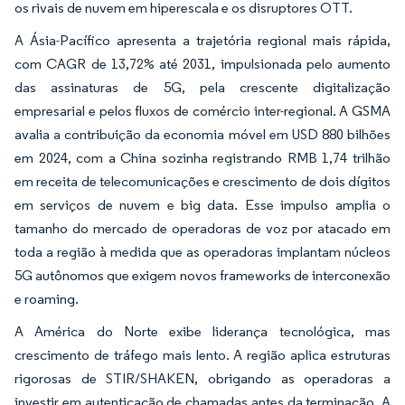
os rivais de nuvem em hiperescala e os disruptores OTT.
A Ásia-Pacífico apresenta a trajetória regional mais rápida,
com CAGR de 13,72% até 2031, impulsionada pelo aumento
das assinaturas de 5G, pela crescente digitalização
empresarial e pelos fluxos de comércio inter-regional. A GSMA
avalia a contribuição da economia móvel em USD 880 bilhões
em 2024, com a China sozinha registrando RMB 1,74 trilhão
em receita de telecomunicações e crescimento de dois dígitos
em serviços de nuvem e big data. Esse impulso amplia o
tamanho do mercado de operadoras de voz por atacado em
toda a região à medida que as operadoras implantam núcleos
5G autônomos que exigem novos frameworks de interconexão
e roaming.
A América do Norte exibe liderança tecnológica, mas
crescimento de tráfego mais lento. A região aplica estruturas
rigorosas de STIR/SHAKEN, obrigando as operadoras a
investir em autenticação de chamadas antes da terminação. A