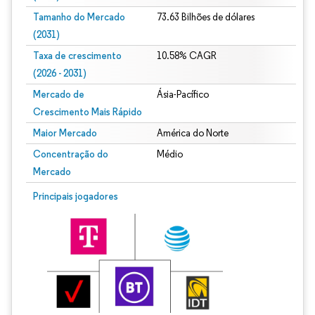
Tamanho do Mercado
73.63 Bilhões de dólares
(2031)
Taxa de crescimento
10.58% CAGR
(2026 - 2031)
Mercado de
Ásia-Pacífico
Crescimento Mais Rápido
Maior Mercado
América do Norte
Concentração do
Médio
Mercado
Imagem © Mordor Intelligence. O reuso requer atribuição conforme CC BY 4.0.
Principais jogadores