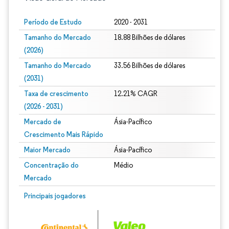
Período de Estudo
2020 - 2031
Tamanho do Mercado
18.88 Bilhões de dólares
(2026)
Tamanho do Mercado
33.56 Bilhões de dólares
(2031)
Taxa de crescimento
12.21% CAGR
(2026 - 2031)
Mercado de
Ásia-Pacífico
Crescimento Mais Rápido
Maior Mercado
Ásia-Pacífico
Concentração do
Médio
Mercado
Imagem © Mordor Intelligence. O reuso requer atribuição conforme CC BY 4.0.
Principais jogadores