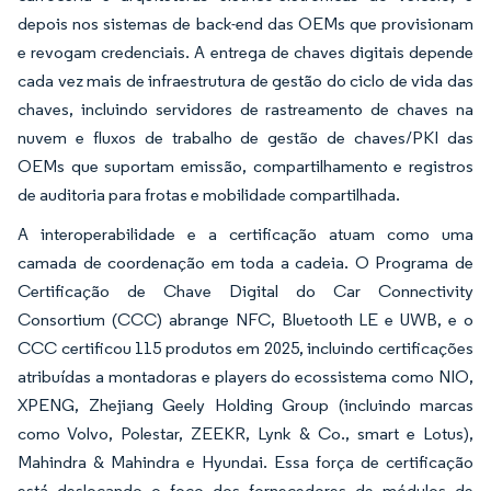
depois nos sistemas de back-end das OEMs que provisionam
e revogam credenciais. A entrega de chaves digitais depende
cada vez mais de infraestrutura de gestão do ciclo de vida das
chaves, incluindo servidores de rastreamento de chaves na
nuvem e fluxos de trabalho de gestão de chaves/PKI das
OEMs que suportam emissão, compartilhamento e registros
de auditoria para frotas e mobilidade compartilhada.
A interoperabilidade e a certificação atuam como uma
camada de coordenação em toda a cadeia. O Programa de
Certificação de Chave Digital do Car Connectivity
Consortium (CCC) abrange NFC, Bluetooth LE e UWB, e o
CCC certificou 115 produtos em 2025, incluindo certificações
atribuídas a montadoras e players do ecossistema como NIO,
XPENG, Zhejiang Geely Holding Group (incluindo marcas
como Volvo, Polestar, ZEEKR, Lynk & Co., smart e Lotus),
Mahindra & Mahindra e Hyundai. Essa força de certificação
está deslocando o foco dos fornecedores de módulos de